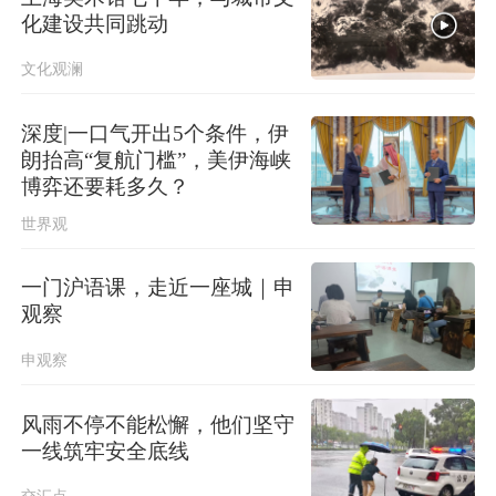
化建设共同跳动
文化观澜
深度|一口气开出5个条件，伊
朗抬高“复航门槛”，美伊海峡
博弈还要耗多久？
世界观
一门沪语课，走近一座城｜申
观察
申观察
风雨不停不能松懈，他们坚守
一线筑牢安全底线