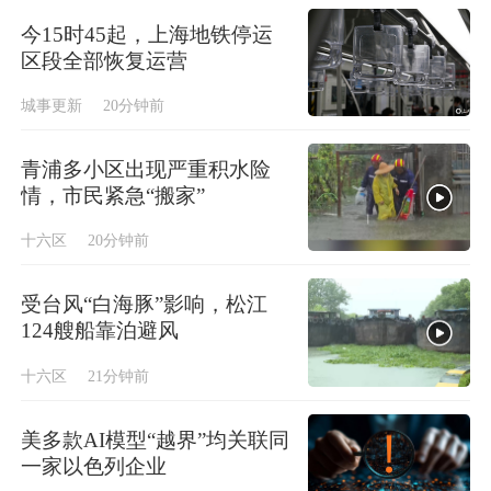
今15时45起，上海地铁停运
区段全部恢复运营
城事更新
20分钟前
青浦多小区出现严重积水险
情，市民紧急“搬家”
十六区
20分钟前
受台风“白海豚”影响，松江
124艘船靠泊避风
十六区
21分钟前
美多款AI模型“越界”均关联同
一家以色列企业