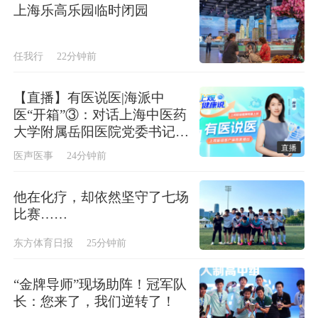
上海乐高乐园临时闭园
任我行
22分钟前
【直播】有医说医|海派中
医“开箱”③：对话上海中医药
大学附属岳阳医院党委书记姚
政
直播
医声医事
24分钟前
他在化疗，却依然坚守了七场
比赛……
东方体育日报
25分钟前
“金牌导师”现场助阵！冠军队
长：您来了，我们逆转了！