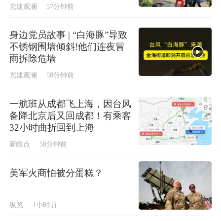
党建观澜
57分钟前
身边党员故事 | “白海豚”导致
不锈钢围墙倾斜!他们连夜冒
雨拆除危墙
党建观澜
58分钟前
一航班从成都飞上海，因台风
备降北京后又回成都！有乘客
32小时曲折回到上海
新瞰点
58分钟前
美军火商怕被分蛋糕？
纵览
1小时前