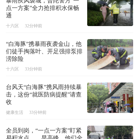
暴雨疾风袭城，普陀警方“一
点一方案”全力抢排积水保畅
通
十六区
32分钟前
“白海豚”携暴雨夜袭金山，他
们徒手掏落叶、开足强排泵排
涝除险
十六区
33分钟前
台风天“白海豚”携风雨持续暴
击，这份“就医防病提醒”请查
收
健康生活
33分钟前
全员到岗，“一点一方案”盯紧
易积水点……早高峰，他们全