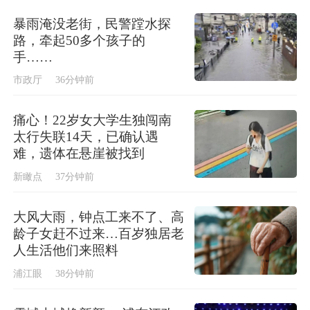
暴雨淹没老街，民警蹚水探
路，牵起50多个孩子的
手……
市政厅
36分钟前
痛心！22岁女大学生独闯南
太行失联14天，已确认遇
难，遗体在悬崖被找到
新瞰点
37分钟前
大风大雨，钟点工来不了、高
龄子女赶不过来…百岁独居老
人生活他们来照料
浦江眼
38分钟前