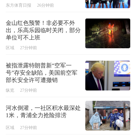
东方体育日报
26分钟前
金山红色预警！非必要不外
出，乐高乐园临时关闭，部分
单位可不上班
区域
27分钟前
被指泄露特朗普新“空军一
号”存安全缺陷，美国前空军
部长安全许可遭撤销
纵览
27分钟前
河水倒灌，一社区积水最深处
1米，青浦全力抢险排涝
区域
27分钟前