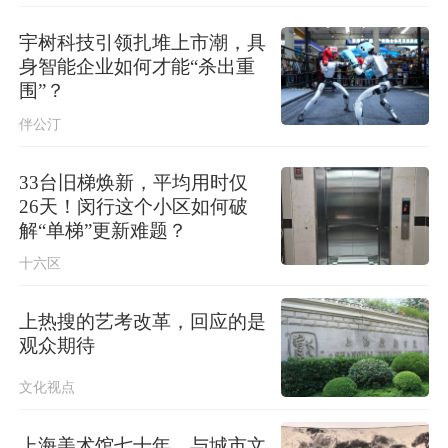
“白海豚”疯狂倒水，台风影响何时结束
→
宇树科技引领扎堆上市潮，具
身智能企业如何才能“杀出重
台风“白海豚”移入江西，浙江防台风应
围”？
急响应降为Ⅱ级
伴公汀
33台旧梯焕新，平均用时仅
26天！闵行这个小区如何破
解“单梯”更新难题？
十六区
上热搜的艺考改革，回应的是
观众期待
文化视点
上海美术馆七十年，与城市文