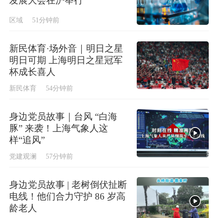
发展大会在沪举行
区域
51分钟前
新民体育·场外音｜明日之星
明日可期 上海明日之星冠军
杯成长喜人
新民体育
54分钟前
身边党员故事｜台风 “白海
豚” 来袭！上海气象人这
样“追风”
党建观澜
57分钟前
身边党员故事 | 老树倒伏扯断
电线！他们合力守护 86 岁高
龄老人