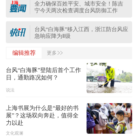
全力确保百姓平安、城市安全！陈吉
“白海豚”疯狂倒水，台风影响何时结束
宁今天两次检查调度台风防御工作
→
台风“白海豚”移入江西，浙江防台风应
急响应降为Ⅱ级
>>
今日15时45分起上海地铁停运区段恢
编辑推荐
更多
复运行，地面高架区段限速运行
台风“白海豚”登陆后首个工作
“白海豚”将深入内陆，10余省份将有暴
日，通勤路况如何？
雨
说法
驾校抱团涨价、协会牵头串谋……全
国市场监管部门整治驾培垄断
上海书展为什么是“最好的书
展”？这场双向奔赴，值得全
突发！泰国暖武里府行政组织办公楼
力以赴
发生枪击，主席重伤
文化观澜