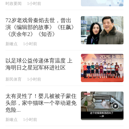
时政要闻
1小时前
72岁老戏骨秦焰去世，曾出
演《编辑部的故事》《狂飙》
《庆余年2》《知否》
新瞰点
1小时前
以足球公益传递体育温度 上
海明日之星冠军杯进社区
新民体育
1小时前
太有灵性了！婴儿被被子蒙住
头部，家中猫咪一个举动避免
危险...
新瞰点
1小时前