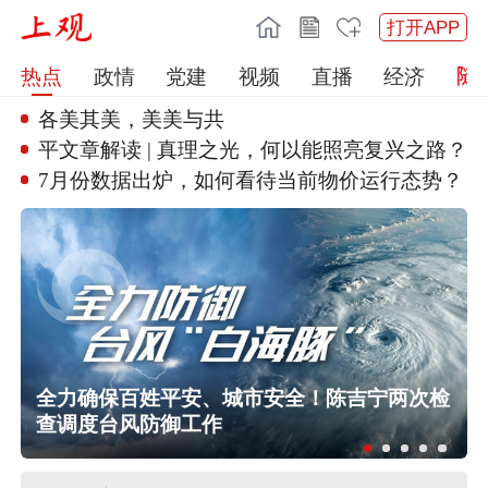
打开APP
热点
政情
党建
视频
直播
经济
各美其美，美美与共
新思想引领新征程丨丰收背后的“
稳”与“进”
7月份数据出炉，如何看待当前物
价运行态势？
奔
全力确保百姓平安、城市安全！陈吉宁两次检
查调度台风防御工作