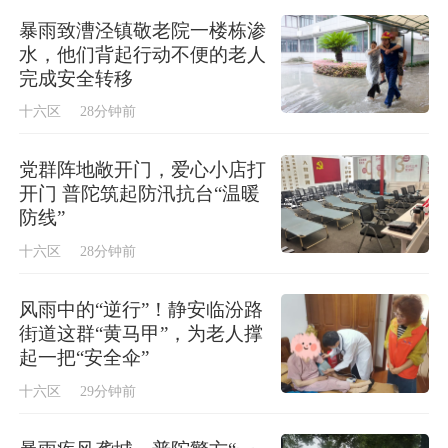
暴雨致漕泾镇敬老院一楼栋渗
水，他们背起行动不便的老人
完成安全转移
十六区
28分钟前
党群阵地敞开门，爱心小店打
开门 普陀筑起防汛抗台“温暖
防线”
十六区
28分钟前
风雨中的“逆行”！静安临汾路
街道这群“黄马甲”，为老人撑
起一把“安全伞”
十六区
29分钟前