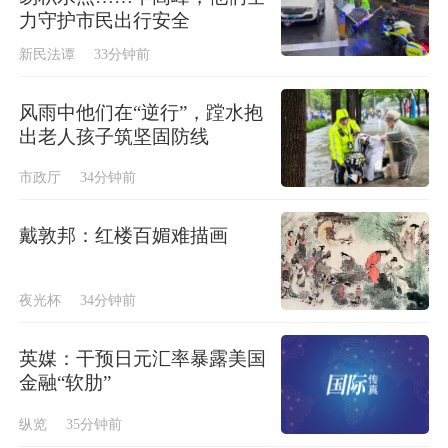
力守护市民出行安全
新民法谭
33分钟前
风雨中他们在“逆行”，蹚水抱
出老人孩子筑坚固防线
市政厅
34分钟前
戴敦邦：红楼百媚难描画
夜光杯
34分钟前
英媒：干预日元汇率暴露美国
金融“软肋”
纵览
35分钟前