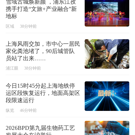
雪域古城焕新颜 ，浦东江孜
携手打造“文旅+产业融合”新
地标
区域
38分钟前
上海风雨交加，市中心一居民
家化粪池堵了，90后城管队
员站了出来……
浦江眼
38分钟前
今日15时45分起上海地铁停
运区段恢复运行，地面高架区
段限速运行
纵览
46分钟前
2026BPD第九届生物药工艺