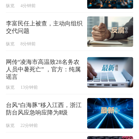
纵览
4分钟前
李富民任上被查，主动向组织
交代问题
纵览
8分钟前
网传“凌海市高温致28名务农
人员中暑死亡” ，官方：纯属
谣言
纵览
13分钟前
台风“白海豚”移入江西，浙江
防台风应急响应降为Ⅱ级
纵览
22分钟前