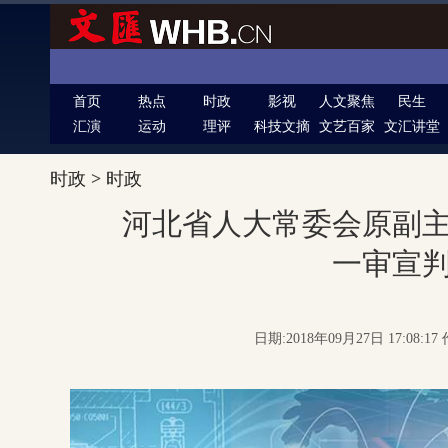
首页
热点
时政
影视
人文聚焦
民生
汇演
运动
理评
科技文摘
文艺百家
文汇讲堂
时政
>
时政
河北省人大常委会原副
一审宣
日期:2018年09月27日 17:08: