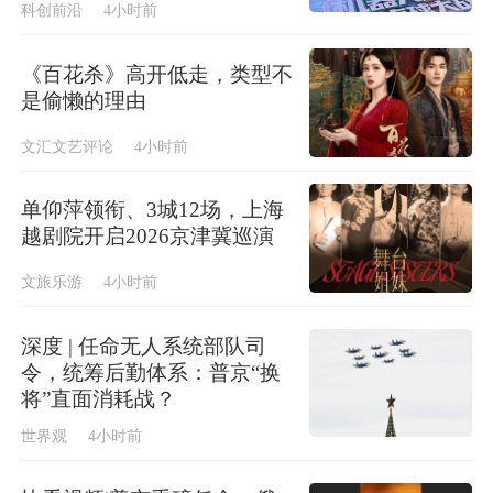
科创前沿
4小时前
《百花杀》高开低走，类型不
是偷懒的理由
文汇文艺评论
4小时前
单仰萍领衔、3城12场，上海
越剧院开启2026京津冀巡演
文旅乐游
4小时前
深度 | 任命无人系统部队司
令，统筹后勤体系：普京“换
将”直面消耗战？
世界观
4小时前