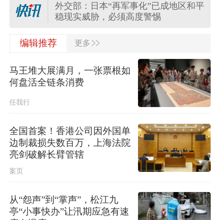
外交部：日本“再军事化”已成地区和平
稳现实威胁，必须高度警惕
>>
外交部：日方应正视国际社会关切，
编辑推荐
更多
切实履行不扩散核武器的国际法义务
马王堆大展满月，一张票根如
“白海豚”登陆地点更新！中央气象台升
何盘活全链条消费
级台风预警
任我行
关于对派拓公司在华销售产品启动网
络安全审查的公告
全国首案！香港公司因外国单
边制裁损失数百万，上海法院
台风“白海豚”影响我国已成定局 即将
亮剑破解长臂管辖
进入48小时台风警戒线
案页
任前公示半年后，胡瑞连主动投案
从“怨声”到“掌声”，松江九
亭“小事快办”让汛期应急有速
外交部：日本“再军事化”已成地区和平