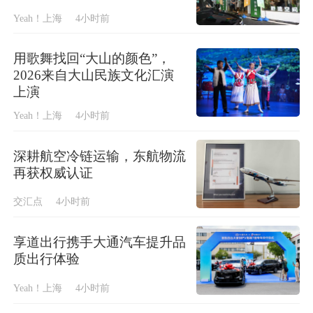
Yeah！上海
4小时前
用歌舞找回“大山的颜色”，
2026来自大山民族文化汇演
上演
Yeah！上海
4小时前
深耕航空冷链运输，东航物流
再获权威认证
交汇点
4小时前
享道出行携手大通汽车提升品
质出行体验
Yeah！上海
4小时前