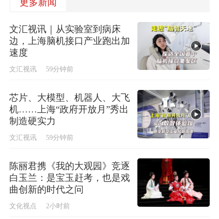
更多新闻
文汇视讯｜从实验室到病床
边，上海脑机接口产业跑出加
速度
文汇视讯
59分钟前
芯片、大模型、机器人、大飞
机……上海“政府开放月”秀出
制造硬实力
文汇视讯
59分钟前
陈丽君携《我的大观园》竞逐
白玉兰：是宝玉赶考，也是戏
曲创新的时代之问
文化视点
2小时前