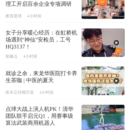
理工开启百余企业专项调研
教育星球
4小时前
女子分享暖心经历：在虹桥机
场遇到“神仙”安检员，工号
HQ3137！
新瞰点
4小时前
就诊之余，来龙华医院打卡养
生茶咖 | 中医的夏天
医本正经聊天室
4小时前
点球大战上演人机PK！清华
团队联手启元Q1，用赛事级
算法武装商用机器人