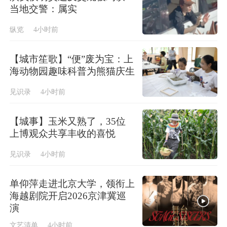
当地交警：属实
纵览
4小时前
【城市笙歌】“便”废为宝：上
海动物园趣味科普为熊猫庆生
见识录
4小时前
【城事】玉米又熟了，35位
上博观众共享丰收的喜悦
见识录
4小时前
单仰萍走进北京大学，领衔上
海越剧院开启2026京津冀巡
演
文艺清单
4小时前