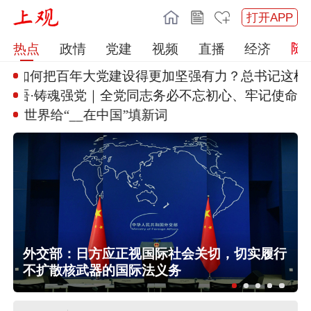
打开APP
热点
政情
党建
视频
直播
经济
如何把百年大党建设
得更加坚强有力？总书记这样部
看图学习·人民之心丨读懂“怎样
创造业绩”的实干
世界给“__在中国”填新词
海
外交部：日方应正视国际社会关切，切实履行
不扩散核武器的国际法义务
任前公示半年后，胡瑞连主动投案