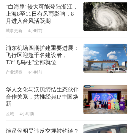
“白海豚”较大可能登陆浙江，
上海8至11日有风雨影响，8
月进入台风活跃期
城事更新
4小时前
浦东机场四期扩建重要进展：
飞行区迎超千名建设者，
T3“飞鸟柱”全部就位
产业观察
4小时前
华人文化与沃贝缔结生态伙伴
合作关系，共推经典IP中国焕
新
区域
4小时前
演员侯明昊违反交规被约谈？