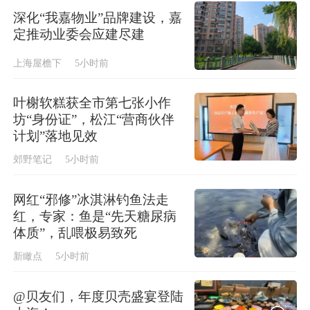
深化“我嘉物业”品牌建设，嘉
定推动业委会应建尽建
上海屋檐下
5小时前
叶榭软糕获全市第七张小作
坊“身份证”，松江“营商伙伴
计划”落地见效
郊野笔记
5小时前
网红“邪修”冰淇淋钓鱼法走
红，专家：鱼是“先天糖尿病
体质”，乱喂极易致死
新瞰点
5小时前
@贝友们，年度贝壳盛宴登陆