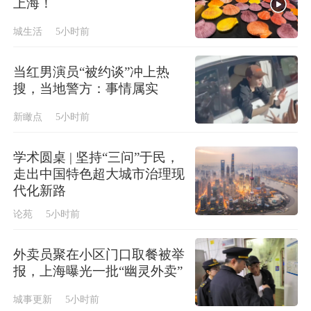
上海！
城生活
5小时前
当红男演员“被约谈”冲上热
搜，当地警方：事情属实
新瞰点
5小时前
学术圆桌 | 坚持“三问”于民，
走出中国特色超大城市治理现
代化新路
论苑
5小时前
外卖员聚在小区门口取餐被举
报，上海曝光一批“幽灵外卖”
城事更新
5小时前