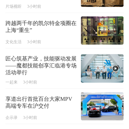
片场视听
3小时前
跨越两千年的凯尔特金项圈在
上海“重生”
文化生活
3小时前
匠心筑基产业，技能驱动发展
——魔都技能创享汇临港专场
活动举行
一起来
3小时前
享道出行首批百台大家MPV
高端专车在沪交付
企示录
3小时前