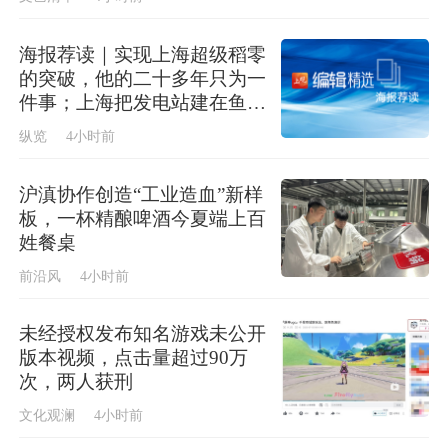
海报荐读｜实现上海超级稻零
的突破，他的二十多年只为一
件事；上海把发电站建在鱼塘
上，今年首批“零碳蟹”即将上
纵览
4小时前
市
沪滇协作创造“工业造血”新样
板，一杯精酿啤酒今夏端上百
姓餐桌
前沿风
4小时前
未经授权发布知名游戏未公开
版本视频，点击量超过90万
次，两人获刑
文化观澜
4小时前