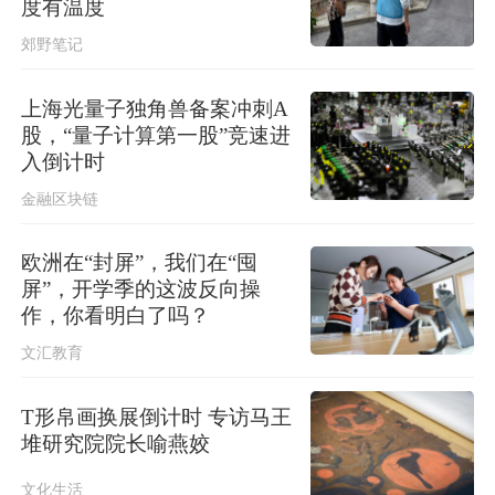
度有温度
稳现实威胁，必须高度警惕
郊野笔记
上海光量子独角兽备案冲刺A
股，“量子计算第一股”竞速进
入倒计时
金融区块链
欧洲在“封屏”，我们在“囤
屏”，开学季的这波反向操
作，你看明白了吗？
文汇教育
T形帛画换展倒计时 专访马王
堆研究院院长喻燕姣
文化生活