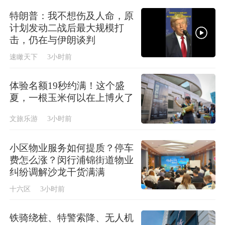
特朗普：我不想伤及人命，原
计划发动二战后最大规模打
击，仍在与伊朗谈判
速瞰天下
3小时前
体验名额19秒约满！这个盛
夏，一根玉米何以在上博火了
文旅乐游
3小时前
小区物业服务如何提质？停车
费怎么涨？闵行浦锦街道物业
纠纷调解沙龙干货满满
十六区
3小时前
铁骑绕桩、特警索降、无人机