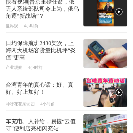
快看视频|普京重磅任命，俄
无人系统部队司令上岗，俄乌
角逐“新战场”？
世界观
4小时前
日均保障航班2430架次，上
海两大机场客货量比机坪“炎
值”更高
产业观察
4小时前
台湾青年的真心话：好、真
好、好上加好！
冲呀花花采访团
4小时前
车充电、人补给，易捷“云值
守”便利店亮相闪充站