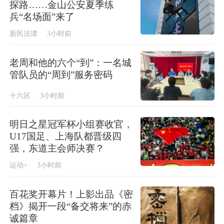
探路……金山公安夏季练
兵“名场面”来了
新民法谭
3小时前
老周和他的六个“到”：一名城
管队员的“周到”服务密码
十六区
3小时前
明日之星冠军杯小组赛收官，
U17国足、上海队都晋级四
强，东道主会师决赛？
运动+
3小时前
百花奖开幕片！上影出品《密
档》揭开一段“备交将来”的赤
诚篇章