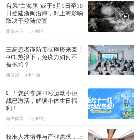
台风“白海豚”或于8月9日至10
日登陆浙闽沿海，对上海影响
取决于登陆位置
北京来信
3小时前
三高患者谨防带状疱疹来袭！
40℃热浪下，免疫力如何不
被拖垮？
康健园
4小时前
叮！您的专属11秒运动小挑
战已激活，解锁小体生日福
利！
新民体育
4小时前
校准人才培养与产业需求，上