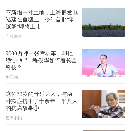
中方代表：防止“三股势力”借助新兴技
术蔓延渗透
不新增一寸土地，上海把发电
站建在鱼塘上，今年首批“零
台风“白海豚”影响我国已成定局 即将
碳蟹”即将上市
进入48小时台风警戒线
产业观察
9000万押中张雪机车，却拒
绝“封神”，程俊华如何看长鑫
科技？
华东局
这位78岁的音乐达人，与两
种癌症抗争了十余年丨平凡人
的抗癌故事①
哎哟不怕