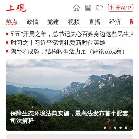
打开APP
热点
政情
党建
视频
直播
经济
十五五”开局之年
，总书记关心百姓身边这些民生大
事
时习之丨习近平深情礼赞新时代英
雄
聚“绿”成势，结构转型活力足（
评论员观察）
保障生态环境法典实施，最高法发布首个配套
司法解释