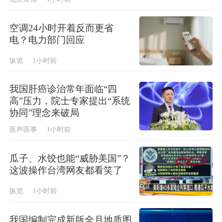
空调24小时开着反而更省
电？电力部门回应
纵览
1小时前
我国肝癌诊治常年面临“四
高”压力，院士专家提出“系统
协同”理念来破局
医声医事
1小时前
瓜子、水饺也能“威胁美国”？
这波操作台湾网友都看笑了
纵览
1小时前
我国编制完成新版全月地质图