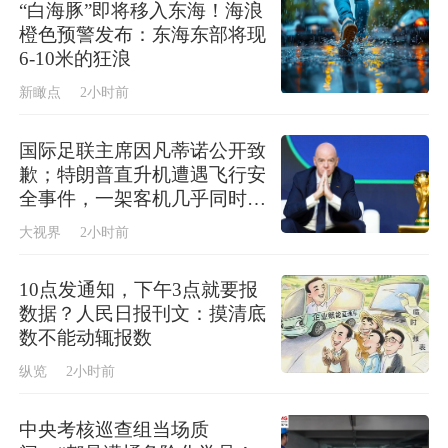
“白海豚”即将移入东海！海浪
橙色预警发布：东海东部将现
6-10米的狂浪
新瞰点
2小时前
国际足联主席因凡蒂诺公开致
歉；特朗普直升机遭遇飞行安
全事件，一架客机几乎同时起
飞
大视界
2小时前
10点发通知，下午3点就要报
数据？人民日报刊文：摸清底
数不能动辄报数
纵览
2小时前
中央考核巡查组当场质