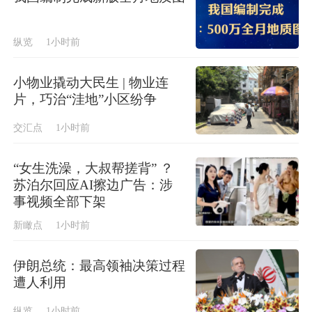
纵览
1小时前
小物业撬动大民生 | 物业连
片，巧治“洼地”小区纷争
交汇点
1小时前
“女生洗澡，大叔帮搓背” ？
苏泊尔回应AI擦边广告：涉
事视频全部下架
新瞰点
1小时前
伊朗总统：最高领袖决策过程
遭人利用
纵览
1小时前