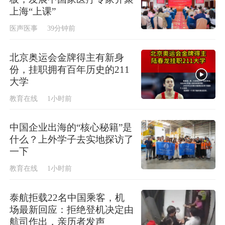
上海“上课”
医声医事
39分钟前
北京奥运会金牌得主有新身
份，挂职拥有百年历史的211
大学
教育在线
1小时前
中国企业出海的“核心秘籍”是
什么？上外学子去实地探访了
一下
教育在线
1小时前
泰航拒载22名中国乘客，机
场最新回应：拒绝登机决定由
航司作出，亲历者发声