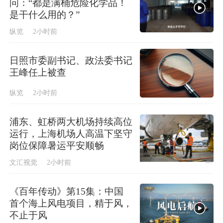
问：“都是满桶危险化学品！
是干什么用的？”
纵览
2小时前
日照市委副书记、政法委书记
王峰任上被查
纵览
2小时前
浦东、虹桥两大机场持续高位
运行，上海机场人高温下坚守
岗位保障暑运平安顺畅
文汇视觉
2小时前
《百年传动》第15集：中国
首个海上风电项目，精于风，
不止于风