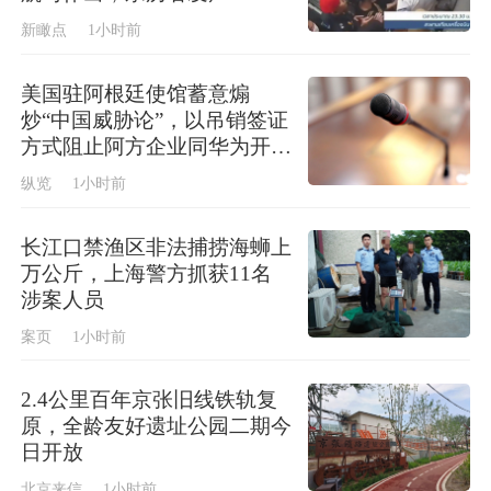
新瞰点
1小时前
美国驻阿根廷使馆蓄意煽
炒“中国威胁论”，以吊销签证
方式阻止阿方企业同华为开展
正常合作，中使馆回应
纵览
1小时前
长江口禁渔区非法捕捞海蛳上
万公斤，上海警方抓获11名
涉案人员
案页
1小时前
2.4公里百年京张旧线铁轨复
原，全龄友好遗址公园二期今
日开放
北京来信
1小时前