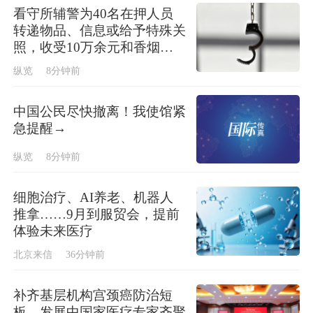
看守所辅警为40名在押人员
转递物品、信息或给予特殊关
照，收受10万余元和香烟约
30条，获刑一年
纵览
8分钟前
中国公民尽快撤离！我使馆紧
急提醒→
纵览
8分钟前
细胞治疗、AI养老、机器人
推拿……9月到服贸会，提前
体验未来医疗
北京来信
36分钟前
补齐基层机构宫颈癌防治短
板，发展中国家医疗专家齐聚