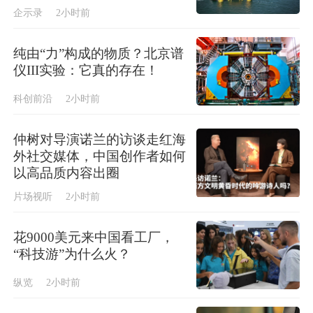
企示录
2小时前
纯由“力”构成的物质？北京谱
仪III实验：它真的存在！
科创前沿
2小时前
仲树对导演诺兰的访谈走红海
外社交媒体，中国创作者如何
以高品质内容出圈
片场视听
2小时前
花9000美元来中国看工厂，
“科技游”为什么火？
纵览
2小时前