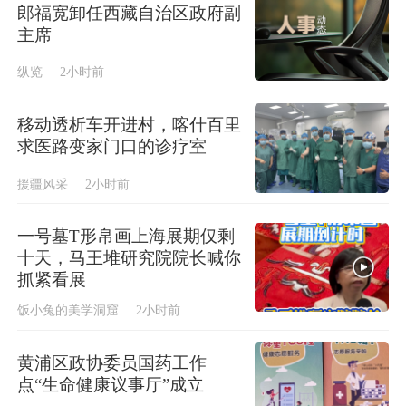
郎福宽卸任西藏自治区政府副
主席
纵览
2小时前
移动透析车开进村，喀什百里
求医路变家门口的诊疗室
援疆风采
2小时前
一号墓T形帛画上海展期仅剩
十天，马王堆研究院院长喊你
抓紧看展
饭小兔的美学洞窟
2小时前
黄浦区政协委员国药工作
点“生命健康议事厅”成立