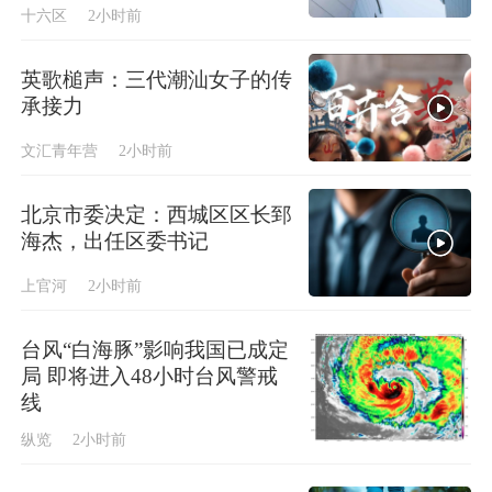
十六区
2小时前
英歌槌声：​三代潮汕女子的传
承接力
文汇青年营
2小时前
北京市委决定：西城区区长郅
海杰，出任区委书记
上官河
2小时前
台风“白海豚”影响我国已成定
局 即将进入48小时台风警戒
线
纵览
2小时前