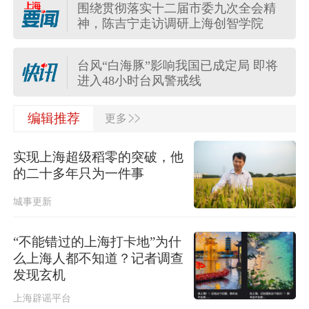
围绕贯彻落实十二届市委九次全会精
中方代表：防止“三股势力”借助新兴技
神，陈吉宁走访调研上海创智学院
术蔓延渗透
台风“白海豚”影响我国已成定局 即将
进入48小时台风警戒线
>>
主动投案，湖南能源集团有限公司总
编辑推荐
更多
经理胡瑞连被查
实现上海超级稻零的突破，他
国际金价大涨，油价涨跌不一
的二十多年只为一件事
城事更新
保障生态环境法典实施，最高法发布
首个配套司法解释
“不能错过的上海打卡地”为什
么上海人都不知道？记者调查
受台风“白海豚”影响，国家海洋预报台
发现玄机
发布海浪橙色警报
上海辟谣平台