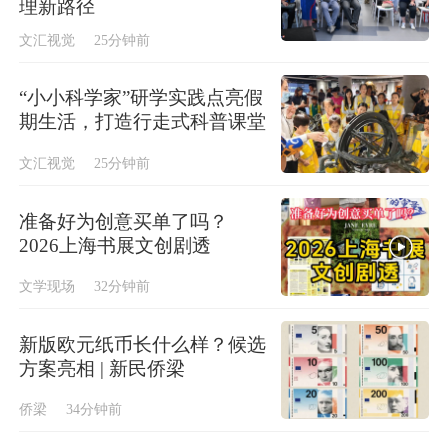
理新路径
文汇视觉
25分钟前
“小小科学家”研学实践点亮假
期生活，打造行走式科普课堂
文汇视觉
25分钟前
准备好为创意买单了吗？
2026上海书展文创剧透
文学现场
32分钟前
新版欧元纸币长什么样？候选
方案亮相 | 新民侨梁
侨梁
34分钟前