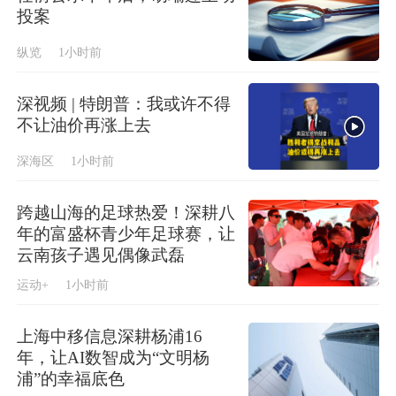
投案
纵览
1小时前
深视频 | 特朗普：我或许不得
不让油价再涨上去
深海区
1小时前
跨越山海的足球热爱！深耕八
年的富盛杯青少年足球赛，让
云南孩子遇见偶像武磊
运动+
1小时前
上海中移信息深耕杨浦16
年，让AI数智成为“文明杨
浦”的幸福底色