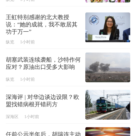
王虹特别感谢的北大教授
说：“她的成就，我不敢居其
功于万一”
纵览
1小时前
胡塞武装连续袭船，沙特作何
应对？原油出口受多大影响
纵览
1小时前
深海评 | 对华边谈边设限？欧
盟找错病根开错药方
深海区
1小时前
任前公示半年后，胡瑞连主动