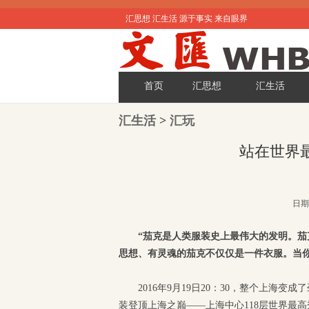
汇思想 汇生活 源于事实 来自眼界
首页
汇思想
汇生活
汇生活
>
汇玩
站在世界
日期:
“茄克是人类服装史上最伟大的发明。
思想、有灵魂的茄克不仅仅是一件衣服。当
2016年9月19日20：30，整个上
装登顶上海之巅——上海中心118层世界最高