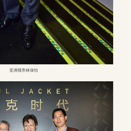
亚洲视帝林保怡