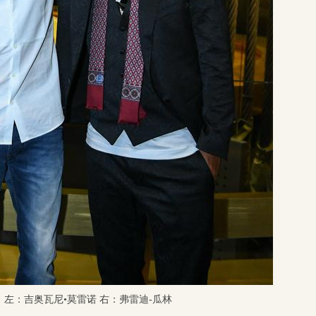
 左：吉奥瓦尼•莫雷诺 右：弗雷迪-瓜林