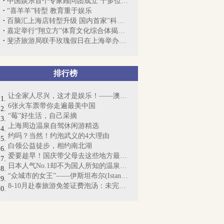
中国娱乐首个专家顾问团成立 十多位大咖...
“喜羊羊”转型 教育重于娱乐
百脑汇上海店转型升级 国内首家"科技智...
嘉定举行“翔立方”体育文化综合体揭牌仪式
斐济旅游局联手玫瑰假日在上海举办首次的...
排行榜
让全家人尽兴，这才是娱乐！——澳门新地...
6张火车票带你走遍最美中国
“莓”好生活，自己采摘
上海周边温泉自驾休闲游精选
约吗？当然！约泡武义的4大理由
白领公益徒步，相约南北湖
爱要趁早！国庆带父母去这些地方最适合
日本人气No.1却不为国人所知的温泉度假地...
“众城市的女王”——伊斯坦布尔(Istanbul)
8-10月赴泰旅游免签证费泡汤：未完成相应...