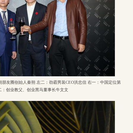
朋友圈创始人秦朔 左二：劲霸男装CEO洪忠信 右一：中国定位第
二：创业教父、创业黑马董事长牛文文