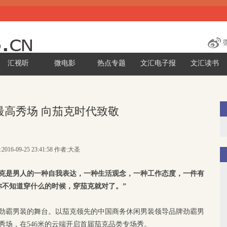
汇视听
微电影
热点专题
文汇电子报
文汇读书
最高秀场 向茄克时代致敬
2016-09-25 23:41:58 作者:大圣
茄克是男人的一种自我表达，一种生活观念，一种工作态度，一件有
你不知道穿什么的时候，穿茄克就对了。”
海变成了劲霸男装的舞台。以茄克领先的中国商务休闲男装领导品牌劲霸男
秀场，在546米的云端开启首届茄克品类专场秀。