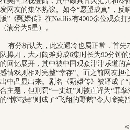
在美国卫视登陆，其中颇具古典范儿和冷
发网友的集体热议。如今“愿望成真”，反
版”《甄嬛传》在Netflix有4000余位观众
（满分为5星）。
有分析认为，此次遇冷也属正常，首先7
队操刀，大刀阔斧剪成6集时长为90分钟
的回忆展开，其中被中国观众津津乐道的宫
感情戏则相对完整“幸存”。而之前网友担
出中凸显出来。剧名《甄嬛传》被译成了“
合主题，但刑罚“一丈红”则被直译为“罪孽
的“惊鸿舞”则成了“飞翔的野鹅”令人啼笑