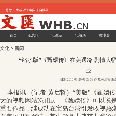
汇思想 汇生活 源于事实 来自眼界
首页
汇思想
汇生活
汇视听
微电影
文化
>
新闻
“缩水版”《甄嬛传》在美遇冷 剧情大
显
日期:2015-03-26 08:28:38 作者:黄启哲 王
本报讯 （记者 黄启哲）“美版”《甄嬛
大的视频网站Netflix。《甄嬛传》可以
重要作品，继成功在宝岛台湾引发收视热