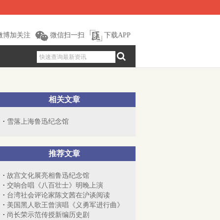
微博加关注
微信扫一扫
下载APP
相关文章
雪落上海鲁迅纪念馆
推荐文章
故宫文化展亮相鲁迅纪念馆
交响合唱《八百壮士》明晚上演
台湾社会评论家陈文茜在沪谈阅读
美国黑人歌王曾演唱《义勇军进行曲》
尚长荣示范传授新编历史剧