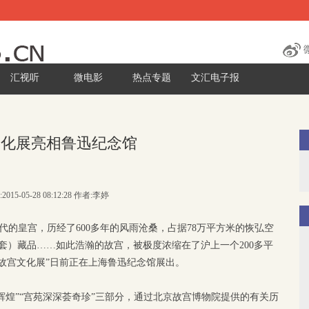
汇视听
微电影
热点专题
文汇电子报
文化展亮相鲁迅纪念馆
2015-05-28 08:12:28 作者:李婷
代的皇宫，历经了600多年的风雨沧桑，占据78万平方米的恢弘空
件（套）藏品……如此浩瀚的故宫，被极度浓缩在了沪上一个200多平
故宫文化展”日前正在上海鲁迅纪念馆展出。
辉煌”“宫苑深深荟奇珍”三部分，通过北京故宫博物院提供的有关历