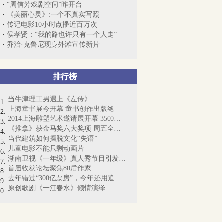
“周信芳戏剧空间”昨开台
《美丽心灵》:一个不真实写照
传记电影10小时点播近百万次
侯孝贤：“我的路也许只有一个人走”
乔治·克鲁尼现身外滩宣传新片
排行榜
当牛津理工男遇上《左传》
上海童书展今开幕 童书创作出版绝非“小...
2014上海雕塑艺术邀请展开幕 3500余件城...
《推拿》获金马奖六大奖项 周五全国公映
当代建筑如何摆脱文化“失语”
儿童电影不能只剩动画片
湖南卫视《一年级》真人秀节目引发争议
首届收获论坛聚焦80后作家
去年错过“300亿票房”，今年还用追吗？
原创歌剧《一江春水》倾情演绎