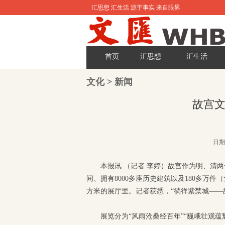
汇思想 汇生活 源于事实 来自眼界
首页
汇思想
汇生活
文化
>
新闻
故宫
日期:
本报讯 （记者 李婷）故宫作为明、清两
间、拥有8000多座历史建筑以及180多万
方米的展厅里。记者获悉，“徜徉紫禁城——
展览分为“风雨沧桑经百年”“巍峨壮观蕴