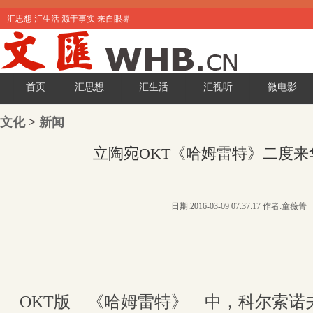
汇思想 汇生活 源于事实 来自眼界
首页
汇思想
汇生活
汇视听
微电影
文化
>
新闻
立陶宛OKT《哈姆雷特》二度来
日期:2016-03-09 07:37:17 作者:童薇菁
OKT版 《哈姆雷特》 中，科尔索诺