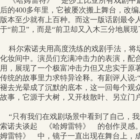
《哈姆雷特》 是莎士比亚所有戏剧中
后的400多年里，它被屡次搬上舞台，改
版本至少就有上百种。而这一版话剧最令
于“前卫”，而是“前卫却又入木三分地展现
科尔索诺夫用高度洗练的戏剧手法，将
化妆间中。演员们充满冲击力的表演，配
用，展现了一个极富冲击力但又忠实于原
传统的故事里力求特异诠释。有剧评人说:
褪去光晕成了沉默的底本，这一回每个观
故事，它源于大树，又开枝散叶、另立门户
“只有我们在戏剧场景中看到了自己，我
索诺夫谈起 《哈姆雷特》 的创作灵感。
姆雷特》 中，镜子一直出现在舞台上，