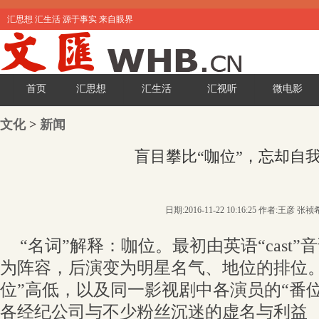
汇思想 汇生活 源于事实 来自眼界
首页
汇思想
汇生活
汇视听
微电影
文化
>
新闻
盲目攀比“咖位”，忘却自
日期:2016-11-22 10:16:25 作者:王彦 张祯
“名词”解释：咖位。最初由英语“cast”
为阵容，后演变为明星名气、地位的排位。“
位”高低，以及同一影视剧中各演员的“番
各经纪公司与不少粉丝沉迷的虚名与利益