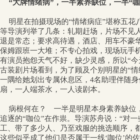
“大牌情绪病”，一半素养缺位，一半“咖
明星在拍摄现场的“情绪病症”堪称五花
等导演列举了几条：轧期赶场，片场不见
退是常态；要求高待遇，酒店、用车不豪
保姆跟班一大堆；不专心拍戏，现场玩手
有演员抱怨天气不好，缺少灵感，所以“今
古装剧片场看到，为了顾及个别明星的“情
一隅给她划出专属休息区，4名助理伴随
扇，一人端茶水，一人读剧本。
病根何在？ 一半是明星本身素养缺位
追逐的“咖位”在作祟。导演苏舟说：“对
工、带了多少人、乃至戏服的挑选顺序，
这些似乎成了他们是否属于一线‘咖位’的