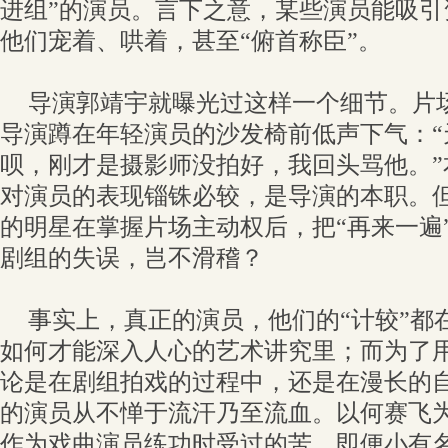
进组”的演员。言下之意，某些演员能吸引
他们宠着、哄着，甚至“俯首称臣”。
导演郭靖宇就曝光过这样一个细节。片
导演蹲在年轻演员的沙发椅前低声下气：“
呗，刚才是摄影师没拍好，我回头骂他。”
对演员的表现锱铢必较，是导演的本职。
的明星在掌握片场主动权后，把“再来一遍
剧组的失误，岂不滑稽？
事实上，真正的演员，他们的“计较”都
如何才能深入人心的艺术讲究里；而为了
论是在剧组拍戏的过程中，还是在漫长的
的演员从不惮于流汗乃至流血。以何赛飞
作为戏曲演员练功时受过的苦，即便小有