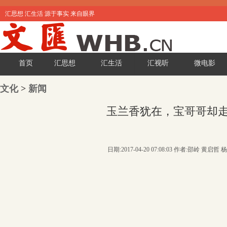
汇思想 汇生活 源于事实 来自眼界
首页
汇思想
汇生活
汇视听
微电影
文化
>
新闻
玉兰香犹在，宝哥哥却
日期:2017-04-20 07:08:03 作者:邵岭 黄启哲