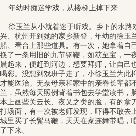
年幼时痴迷学戏，从楼梯上掉下来
徐玉兰从小就着迷于听戏。乡下的水路
兴、杭州开到她的家乡新登，年幼的徐玉
船、看台上那些道具。有一次，她拿着自
换了一条用旧的九节钢鞭，如获至宝，一
晨起来，便赶到河边，想要拜师，让自己
喝彩。没想到戏班子走了，小徐玉兰为此
才能医治。无奈母亲和家中的亲眷长辈都
兰，虽然每天照例背着书包去学堂读书，
本上画些关云长、夜叉之类的脸，有的拿
打场面，有一次被老师发现，吓得不敢去
城里买了长鬓马鞭，天天在家连舞带唱，
了下来。