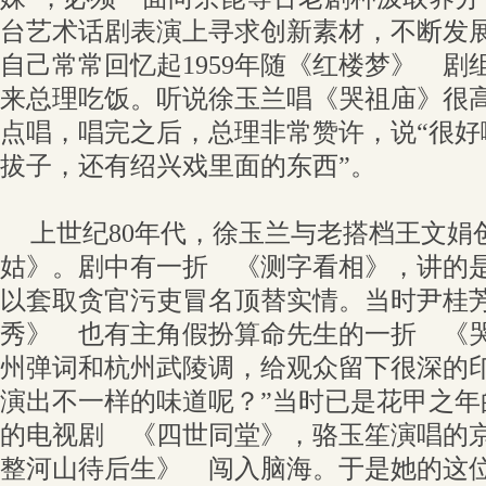
台艺术话剧表演上寻求创新素材，不断发
自己常常回忆起1959年随《红楼梦》 剧
来总理吃饭。听说徐玉兰唱《哭祖庙》很
点唱，唱完之后，总理非常赞许，说“很好
拔子，还有绍兴戏里面的东西”。
上世纪80年代，徐玉兰与老搭档王文娟
姑》。剧中有一折 《测字看相》，讲的
以套取贪官污吏冒名顶替实情。当时尹桂
秀》 也有主角假扮算命先生的一折 《
州弹词和杭州武陵调，给观众留下很深的印
演出不一样的味道呢？”当时已是花甲之年
的电视剧 《四世同堂》，骆玉笙演唱的
整河山待后生》 闯入脑海。于是她的这