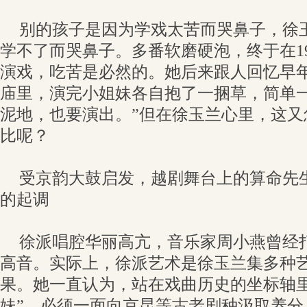
别的孩子是因为学戏太苦而哭鼻子，徐
学不了而哭鼻子。多番软磨硬泡，终于在19
演戏，吃苦是必然的。她后来跟人回忆早年
庙里，演完小姐妹各自抱了一捆草，简单
泥地，也要演出。”但在徐玉兰心里，这又
比呢？
受京韵大鼓启发，越剧舞台上的算命先
的起调
徐派唱腔华丽高亢，音乐家周小燕曾经
高音。实际上，徐派艺术是徐玉兰集多种
果。她一直认为，站在戏曲历史的坐标轴里
妹”，必须一面向京昆等古老剧种汲取养分