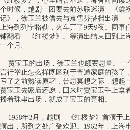
《红楼梦》，心里叫苦不迭：哪有时间读
个时候，越剧一团要去前苏联巡演 《梁
记》，徐玉兰被借去与袁雪芬搭档出演 
上海到列宁格勒，火车开了9天9夜。同事
铺翻看 《红楼梦》。等演出结束回到上
一个月。
贾宝玉的出场，徐玉兰也颇费思量。一
言行举止怎么样既区别于普通家庭的孩子
亏了之前熟读原著，苦思冥想之际，想起
贾宝玉去家庙还愿，回来时贾宝玉手上拿
摇着珠串出场，就成了宝玉的亮相。
1958年2月，越剧 《红楼梦》首演于
演出，所到之处广受欢迎。1962年，上海