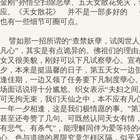
金刚”孙悟空扫除恶孽、五天女散花免灾，
应。《天女散花》 并不是一部多好的 
也有一些细节可圈可点。
譬如那一招所谓的“查禁妖孽，试阅世
凡心”，其实是有点诡异的。佛祖们的理由
女又很美貌，刚好可以下凡试察孽心。宣
夕，本来是挺温馨的日子，第五天女一边
逢佳期，一边又领了任务要下凡制度孽心
场面话说得十分尴尬。织女表示“夫妇之间
可无拘无束，我们天仙之中，本不应有凡
一年一夕相逢，这是我们极情愿的事。”第
甚至还夸赞了几句。可既然认同天女有情，
有悲气、有杀气”，能理解同伴为爱等待的
心、色与道德的界限究竟怎样区隔，似乎