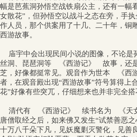
幅是芭蕉洞孙悟空战铁扇公主，还有一幅看
女散花”，但孙悟空以战斗之态在旁，手执
作人员，那个供案用了十几、二十年，铜
西游故事。
庙宇中会出现民间小说的图像，不论是
丝洞、琵琶洞等 《西游记》 故事，还
芝，好像都挺常见。观音作为世本 《西
者，在观音殿出现“西游故事”符号算得上
花”好像有些突兀，仔细想来也并非完全搭
清代有 《西游记》 续书名为 《天
唐僧取经之后，如来佛又发生“试禁善恶之
十万八千朵下凡，见妖魔剿灭警化，见善良