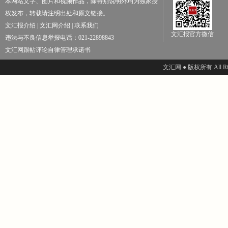
本网站文字、图片和视频作品，除特别说明外均为独家授
权发布，转载请注明出处和原文链接。
文汇报介绍
|
文汇网介绍
|
联系我们
文汇报官方微信
违法与不良信息举报电话：021-22898843
文汇网跟帖评论自律管理承诺书
文汇网 ● 版权所有 All Righ