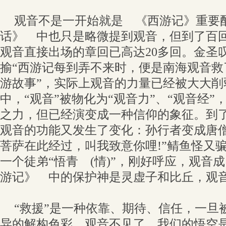
观音不是一开始就是 《西游记》重要
话》 中也只是略微提到观音，但到了百
观音直接出场的章回已高达20多回。金圣
揄“西游记每到弄不来时，便是南海观音救
游故事”，实际上观音的力量已经被大大
中，“观音”被物化为“观音力”、“观音经
之力，但已经演变成一种信仰的象征。到
观音的功能又发生了变化：孙行者变成唐僧
菩萨在此经过，叫我致意你哩!”鲭鱼怪又
一个徒弟“悟青 (情)”，刚好呼应，观音
游记》 中的保护神是灵虚子和比丘，观
“救援”是一种依靠、期待、信任，一旦
异的解构色彩。观音不见了，我们的悟空