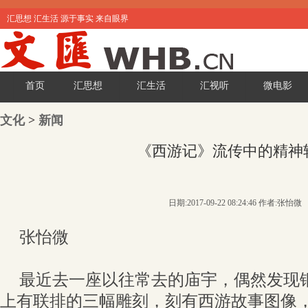
汇思想 汇生活 源于事实 来自眼界
首页
汇思想
汇生活
汇视听
微电影
文化
>
新闻
《西游记》流传中的精神
日期:2017-09-22 08:24:46 作者:张怡微
张怡微
最近去一座以往常去的庙宇，偶然发现
上有联排的三幅雕刻，刻有西游故事图像