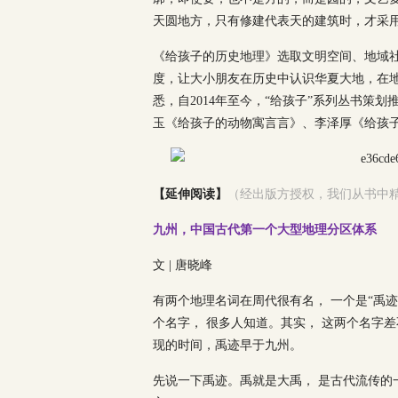
天圆地方，只有修建代表天的建筑时，才采
《给孩子的历史地理》选取文明空间、地域
度，让大小朋友在历史中认识华夏大地，在地
悉，自2014年至今，“给孩子”系列丛书
玉《给孩子的动物寓言言》、李泽厚《给孩
【延伸阅读】
（经出版方授权，我们从书中
九州，中国古代第一个大型地理分区体系
文 | 唐晓峰
有两个地理名词在周代很有名， 一个是“禹迹
个名字， 很多人知道。其实， 这两个名字
现的时间，禹迹早于九州。
先说一下禹迹。禹就是大禹， 是古代流传的