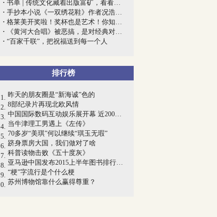
书单 | 传统文化藏着出版富矿，看看学者...
手抄本小说《一双绣花鞋》作者况浩文去世...
格莱美开奖啦！奖杯也是艺术！你知道这些...
《黄河大合唱》被恶搞，是对经典对历史的...
“百家千联”，把祝福送到每一个人
排行榜
昨天的朋友圈是“新海诚”色的
8部纪录片再现北欧风情
中国国际数码互动娱乐展开幕 近2000款中...
当牛津理工男遇上《左传》
70多岁“美琪”何以继续“琪玉无瑕”
跻身票房大国，我们做对了啥
科普读物击败《五十度灰》
亚马逊中国发布2015上半年图书排行榜 互...
“梗”字流行是个什么梗
苏州博物馆靠什么赢得尊重？