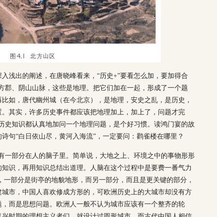
入浅出的阐述，在唐晓峰看来，“历史+”要看怎么加，要加得合
朔方郡、阴山山脉，这些是地理。把它们加在一起，形成了一个题
再比如，唐代幽州城（在今北京），是地理，安史之乱，是历史，
置。其实，许多历史事件都应该把地理加上，加上了，问题才完
、历史知识都认真地加问一个地理问题，是个好习惯。读鸿门宴的故
诗句“白日依山尽，黄河入海流”，一定要问：鹳雀楼在哪里？
还有一部分在人的脑子里。简单说，大地之上、环境之中的事物形形
的知识，再用知识总结出道理。人脑在这个过程中是要费一番气力
题，一部分是街亭的地貌地形，而另一部分，而且是更关键的部分，
建城市，中国人喜欢修成方形的，可欧洲历史上的大城市却没有方
题，而是思想问题。欧洲人一般不认为城市应该有一个整齐的轮
复兴时期的理想主义者们，就设计过圆形城市。而古代中国人相信