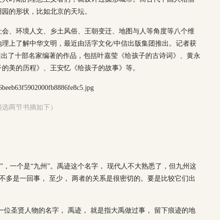
用园的形状，比如北京的天坛。
社会、环境人文、乡土风俗、王朝变迁、地图与人等角度等八个维
理上了解中华文明，最近由活字文化/中信出版集团推出。记者获
策划推出了十部名家编著的作品，包括叶嘉莹《给孩子的古诗词》、黄永
子的美的历程》、王安忆《给孩子的故事》等。
精选两节书摘如下）
”，一个是“九州”。禹迹这个名字， 现代人不大熟悉了，但九州这
差不多是一回事， 至少， 两者的关系是很密切的。要是比较它们出
一位圣贤人物的名字， 禹迹， 就是指大禹做过事， 留下痕迹的地