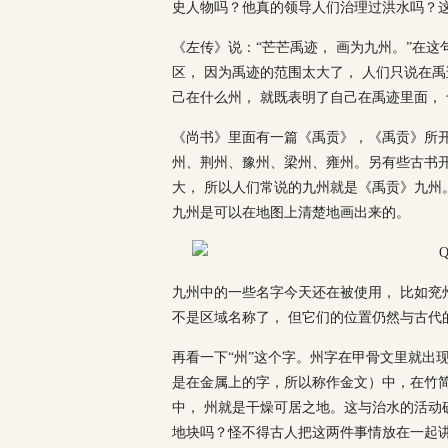
史人物吗？他真的领导人们治理过洪水吗？
《左传》说：“芒芒禹迹， 画为九州。”在
区， 因为禹迹的范围太大了， 人们只说在
己在什么州， 就既表明了自己在禹迹里面，
《尚书》里面有一篇《禹贡》，《禹贡》所
州、荆州、豫州、梁州、雍州。另有些古书开
大， 所以人们常说的九州就是《禹贡》九州
九州是可以在地图上清楚地画出来的。
九州中的一些名字今天还在被使用， 比如兖
不是区域名称了， 但它们的位置仍然与古代
再看一下“州”这个字。州字在甲骨文里就出
是在金属上的字，所以称作金文）中，在竹
中， 州就是干燥可居之地。这与治水的活动
地块吗？怪不得古人把这两件事情放在一起