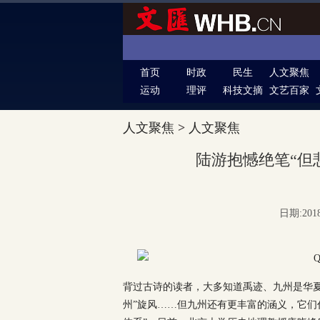
首页
时政
民生
人文聚焦
运动
理评
科技文摘
文艺百家
人文聚焦
>
人文聚焦
陆游抱憾绝笔“但
日期:201
背过古诗的读者，大多知道禹迹、九州是华夏
州”旋风……但九州还有更丰富的涵义，它们