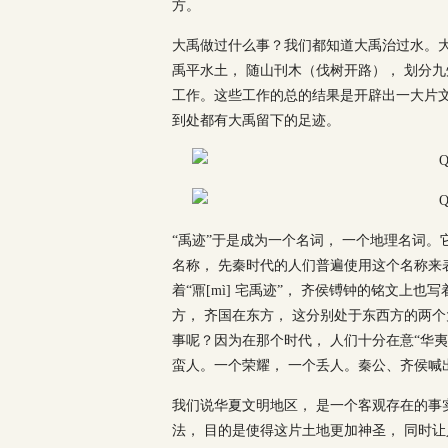
方。
大禹做过什么事？我们都知道大禹治过水。
禹平水土， 随山刊木（伐树开路）， 划分
工作。这些工作的总的结果是开辟出一大片
到处都有大禹留下的足迹。
“禹迹”于是成为一个名词， 一个地理名词
名称， 先秦时代的人们普遍使用这个名称来
着“鼏[mì] 宅禹迹”， 齐侯镈钟的铭文上
方， 齐国在东方， 这分别处于东西方的两
事呢？因为在那个时代， 人们十分在意“华夷
蛮人。一个荣耀， 一个丢人。秦公、齐侯喊
我们说华夏文明地区， 是一个客观存在的事
法， 目的是使得这片土地更加神圣， 同时