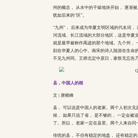
州的概念， 从水中的干燥地块开始， 逐渐
犹如后来的“区”。
“九州”， 后来成为华夏文明区域的代名词
河流域、长江流域的大部分地区，这是华夏
就是最早被称作禹迹的那个地域。九个州， 
刻在华夏人的心中。南宋的诗人陆游在生命的
不见九州同。王师北定中原日，家祭无忘告乃
县，中国人的根
文 | 唐晓峰
县， 可以说是中国人的老家。两个人初次见
候， 如果只说了省， 是不够的， 一定会被
了。所以， 老家一定在县里。两个人来自同
传统的县， 不但有稳定的地盘， 还有稳定