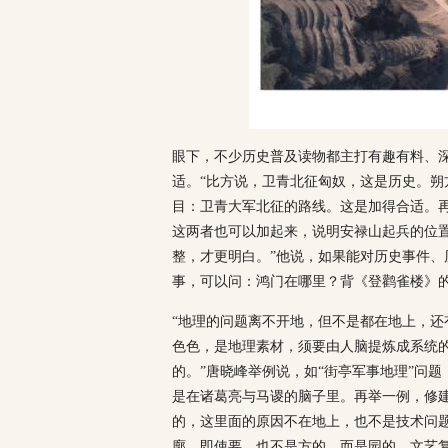
眼下，不少历史普及读物都主打有趣有料、深
适。“比方说，卫青北征匈奴，这是历史。
目：卫青大军北征的路线。这是加得合适。
这两者也可以加起来，说明安禄山起兵的位
整，才更明白。”他说，如果能对历史事件
事，可以问：鸿门在哪里？背《登鹳雀楼》的
“地理的问题离不开地，但不是都在地上，
色色，是地理素材，须要由人脑提炼成系统
的。”唐晓峰举例说，如“街亭军事地理”问
是在诸葛亮与马谡的脑子里。再举一例，修
的，这里面的原因不在地上，也不是技术问
廓，即使要，也不是方的，而是园的，文艺