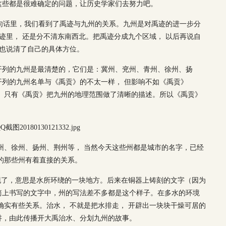
这些都是很难确定的问题，让历史学家们去努力吧。
这句话里，我们看到了禹迹与九州的关系。九州是对禹迹的进一步分
禹迹里， 还是分不清东南西北。把禹迹分成九个区域， 以后再说自
 也说清了自己的具体方位。
开列的九州是最清楚的，它们是：冀州、兖州、青州、徐州、扬
列的九州名单与《禹贡》的不太一样， 但影响不如《禹贡》
。只有《禹贡》把九州的地理范围做了清晰的描述。所以《禹贡》
州、徐州、扬州、荆州等， 当然今天这些州都是城市的名字，已经
的那些州有着直接的关系。
现了，意思是水所环绕的一块地方。后来在铜器上铸刻的文字（因为
简上书写的文字中，州的写法差不多都是这个样子。在多水的环境
确实有些关系。治水， 不就是把水排走， 开辟出一块块干燥可居的
讲，由此传播开大禹治水、分划九州的故事。