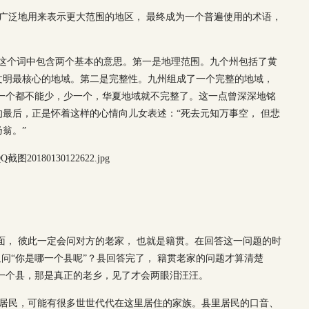
被广泛地用来表示更大范围的地区， 最终成为一个普遍使用的术语，
， 这个词中包含两个基本的意思。第一是地理范围。九个州包括了黄
文明最核心的地域。第二是完整性。九州组成了一个完整的地域，
一个都不能少，少一个，华夏地域就不完整了。这一点曾深深地铭
最后，正是怀着这样的心情向儿女表述：“死去元知万事空， 但悲
翁。”
面， 彼此一定会问对方的老家， 也就是籍贯。在回答这一问题的时
追问“你是哪一个县呢”？县回答完了， 籍贯老家的问题才算清楚
一个县，那是真正的老乡，见了才会两眼泪汪汪。
的居民，可能有很多世世代代在这里居住的家族。县里居民的口音、