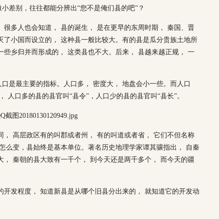
小差别，往往都能分辨出“您不是俺们县的吧”？
。很多人也会知道， 县的诞生， 是在更早的东周时期， 秦国、晋
灭了小国而设立的， 这种县一般比较大。有的县是瓜分贵族土地所
一些乡归并而形成的， 这类县也不大。后来， 县越来越正规， 一
口是最主要的指标。人口多， 密度大， 地盘会小一些。而人口
， 人口多的县的县官叫“县令”，人口少的县的县官叫“县长”。
同， 高层政区有的叫郡或者州， 有的叫道或者省， 它们不但名称
层怎么变，县始终是基本单位。著名历史地理学家谭其骧指出， 自秦
大， 秦朝的县大致有一千个， 到今天还是两千多个， 而今天的疆
的开发程度， 知道新县是从哪个旧县分出来的， 就知道它的开发动