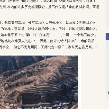
所著《给孩子的历史地理》，就以时间+空间的双重视角，讲述了
九州”在内的许多历史地理概念，并不仅仅是枯燥的教材名词，而是
州，包括黄河流域、长江流域的大部分地区，是华夏文明最核心的
中的陆地，那就是古时候人群的居住地，所以古时地点都以州命名。
如华北平原上的“梁山泊”“白洋淀”……“九个州， 一个都不能少，
深地铭刻在华夏人的心中。”因此，南宋的诗人陆游在生命的最后，
万事空， 但悲不见九州同。王师北定中原日，家祭无忘告乃翁。”