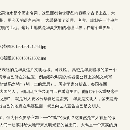
大禹治水是个历史名词，这里面都包含哪些内容呢？古书上说，大
九州。用今天的语言来说， 大禹是做了治理、考察、规划等一连串的
文明的土地。这片土地就是华夏文明的地理世界，在这个世界里，
。它表述的是华夏这片文明地域。可以说， 禹迹是华夏疆域的第一个
表示自己所在的位置。例如春秋时期的铜器秦公簋上的铭文就写
也写着“处禹之堵”（堵，土的意思）。历史学家分析说，秦国在西
个大国的人， 都口口声声强调自己在禹迹里面。他们为什么重视这件
之辨”， 就是对人要区分华夏还是蛮夷， 华夏是文明人，蛮夷是野
出自己的地盘在禹迹里面，就是向世人宣告自己是文明人。
实。但为什么要给它加上一个“禹”的头衔？这显然是古人有意的做
让人们一起膜拜给大地带来文明光彩的圣王们。大禹是一个真实的历