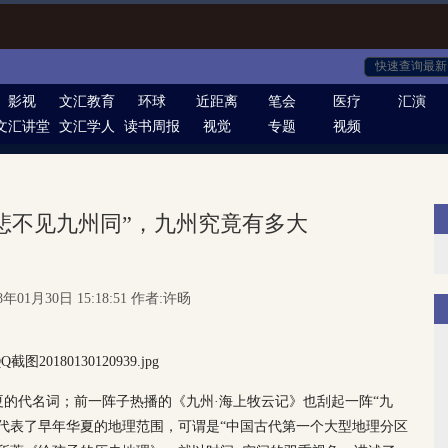
影视
文汇教育
环球
近距离
笔会
医疗
汇演
文汇讲堂
文汇学人
读书周报
视觉
专题
视频
悲不见九州同”，九州究竟有多大
8年01月30日 15:18:51 作者:许旸
的代名词；前一阵子热播的《九州·海上牧云记》也刮起一阵“九
代表了早年华夏的地理范围，可谓是“中国古代第一个大型地理分区