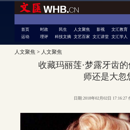
首页
时政
民生
人文聚焦
影视
文汇教育
运动
理评
科技文摘
文艺百家
文汇讲堂
文汇学人
人文聚焦
>
人文聚焦
收藏玛丽莲·梦露牙齿
师还是大忽
日期:2018年02月02日 17:16: