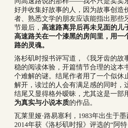
同高速路说的那样——我不只是卖卖
好并收集好故事的人，因为故事创造
者、熟悉文学的朋友应该能指出那些牙
节最后，
高速路离异后再未见面的儿
高速路关在一个漆黑的房间里，用一
路的灵魂。
洛杉矶时报书评写道，《我牙齿的故
稳的阅读体验，开篇情节合理的这本
个难解的谜。结尾作者用了一个似休
解开，读过的人会有满足感的同时，
结尾又显得格外暧昧，尤其这是一部
为真实与小说本质
的作品。
瓦莱里娅·路易塞利，1983年出生于
2014年获《洛杉矶时报》评选的“阿