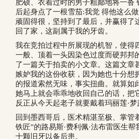
肥硕、衣着过时的男子粗鄙地将一沓 
后起身点了一根雪茄:我觉 得他这么
顽固得很，坚持到了最后，并赢得了
回了家，这副属于我的牙齿。
我在竞拍过程中所展现的机智，使得四
一般、顶着一头因染色过度而硬邦邦
了一篇关于拍卖的小文章。这篇文章
嫉妒我的这份收获，因为她也十分想
的报道索然无味，事实扭曲。就算如
她马上就会乖乖地收回自己的话，把
反正从今天起老子就要戴着玛丽莲·梦
回到墨西哥后，医术精湛至极、掌管
铁匠”的路易斯·费利佩·法布雷医生
十颗旧牙以备后患。