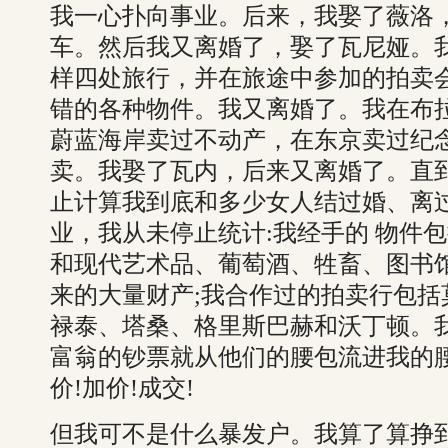
我一心扑向事业。后来，我娶了薇洛
车。然后我又离婚了，娶了瓦尼娅。我
样四处旅行，并在旅途中参加的拍卖
错的各种物件。我又离婚了。我在布
蔚蓝海岸卖过不动产，在东京卖过纪
卖。我娶了瓦内，后来又离婚了。直
止计算我到底和多少女人结过婚、离
业，我从未停止统计:我经手的 物件
和现代艺术品、葡萄酒、牲畜、图书
来的大量财产;我合作过的拍卖行包
禄泰、塔桑、格里斯巴赫和沃丁顿。
富翁的钞票就从他们的腰包流进我的
价!加价!成交!
但我可不是什么暴发户。我算了算挣