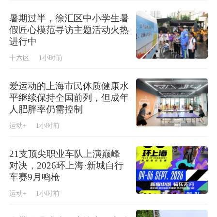
暑期过半，徐汇区中小学生暑
假匠心模范寻访主题活动火热
进行中
十六区
1小时前
爱运动的上海市民体质健康水
平继续保持全国前列，但成年
人肥胖率仍需控制
运动+
1小时前
21支顶尖职业车队上演巅峰
对决，2026环上海·新城自行
车赛9月鸣枪
运动+
1小时前