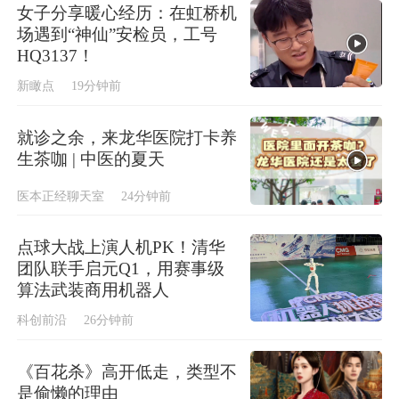
女子分享暖心经历：在虹桥机
场遇到“神仙”安检员，工号
HQ3137！
新瞰点
19分钟前
就诊之余，来龙华医院打卡养
生茶咖 | 中医的夏天
医本正经聊天室
24分钟前
点球大战上演人机PK！清华
团队联手启元Q1，用赛事级
算法武装商用机器人
科创前沿
26分钟前
《百花杀》高开低走，类型不
是偷懒的理由