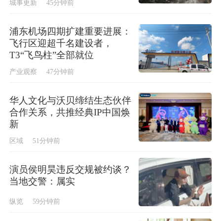
城事更新
45分钟前
浦东机场四期扩建重要进展：
飞行区迎超千名建设者，
T3“飞鸟柱”全部就位
产业观察
47分钟前
华人文化与沃贝缔结生态伙伴
合作关系，共推经典IP中国焕
新
区域
51分钟前
演员侯明昊违反交规被约谈？
当地交警：属实
纵览
59分钟前