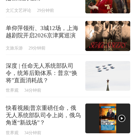
文汇文艺评论
29分钟前
单仰萍领衔、3城12场，上海
越剧院开启2026京津冀巡演
文旅乐游
29分钟前
深度 | 任命无人系统部队司
令，统筹后勤体系：普京“换
将”直面消耗战？
世界观
34分钟前
快看视频|普京重磅任命，俄
无人系统部队司令上岗，俄乌
角逐“新战场”？
世界观
34分钟前