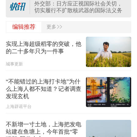
外交部：日方应正视国际社会关切，
切实履行不扩散核武器的国际法义务
>>
“白海豚”登陆地点更新！中央气象台升
编辑推荐
更多
级台风预警
实现上海超级稻零的突破，他
关于对派拓公司在华销售产品启动网
的二十多年只为一件事
络安全审查的公告
城事更新
台风“白海豚”影响我国已成定局 即将
进入48小时台风警戒线
“不能错过的上海打卡地”为什
么上海人都不知道？记者调查
任前公示半年后，胡瑞连主动投案
发现玄机
上海辟谣平台
外交部：日本“再军事化”已成地区和平
稳现实威胁，必须高度警惕
不新增一寸土地，上海把发电
站建在鱼塘上，今年首批“零