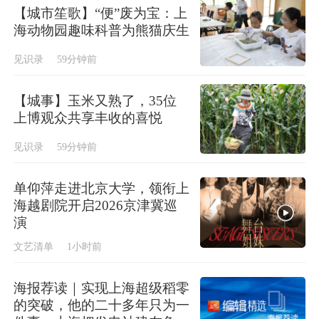
【城市笙歌】“便”废为宝：上
海动物园趣味科普为熊猫庆生
见识录
59分钟前
【城事】玉米又熟了，35位
上博观众共享丰收的喜悦
见识录
59分钟前
单仰萍走进北京大学，领衔上
海越剧院开启2026京津冀巡
演
文艺清单
1小时前
海报荐读｜实现上海超级稻零
的突破，他的二十多年只为一