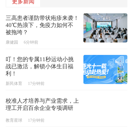
更多新闻
三高患者谨防带状疱疹来袭！
40℃热浪下，免疫力如何不
被拖垮？
康健园
6分钟前
叮！您的专属11秒运动小挑
战已激活，解锁小体生日福
利！
新民体育
17分钟前
校准人才培养与产业需求，上
理工开启百余企业专项调研
教育星球
17分钟前