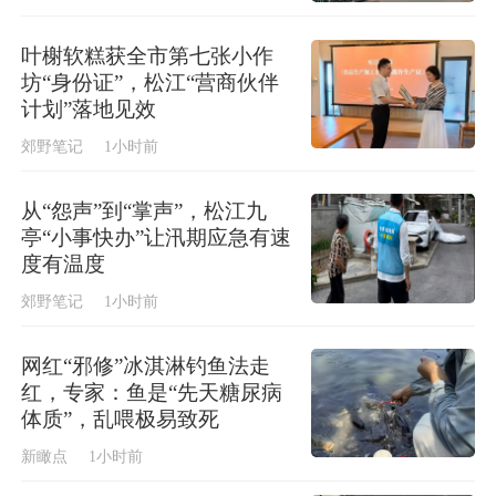
叶榭软糕获全市第七张小作
坊“身份证”，松江“营商伙伴
计划”落地见效
郊野笔记
1小时前
从“怨声”到“掌声”，松江九
亭“小事快办”让汛期应急有速
度有温度
郊野笔记
1小时前
网红“邪修”冰淇淋钓鱼法走
红，专家：鱼是“先天糖尿病
体质”，乱喂极易致死
新瞰点
1小时前