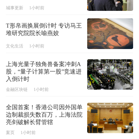
城事更新
1小时前
T形帛画换展倒计时 专访马王
堆研究院院长喻燕姣
文化生活
1小时前
上海光量子独角兽备案冲刺A
股，“量子计算第一股”竞速进
入倒计时
金融区块链
1小时前
全国首案！香港公司因外国单
边制裁损失数百万，上海法院
亮剑破解长臂管辖
案页
1小时前