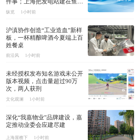
件事；上海把发电站建在鱼塘
上，今年首批“零碳蟹”即将上
纵览
1小时前
市
沪滇协作创造“工业造血”新样
板，一杯精酿啤酒今夏端上百
姓餐桌
前沿风
1小时前
未经授权发布知名游戏未公开
版本视频，点击量超过90万
次，两人获刑
文化观澜
1小时前
深化“我嘉物业”品牌建设，嘉
定推动业委会应建尽建
上海屋檐下
1小时前