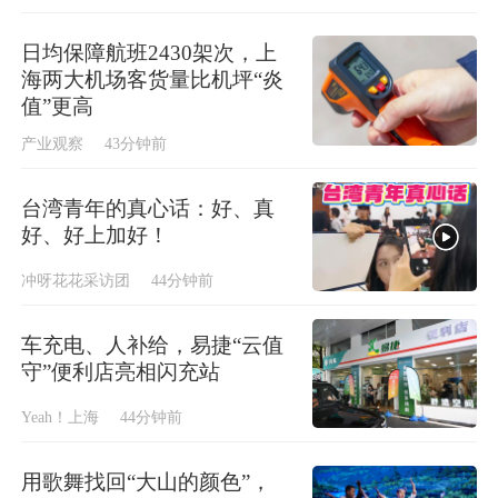
日均保障航班2430架次，上
海两大机场客货量比机坪“炎
值”更高
产业观察
43分钟前
台湾青年的真心话：好、真
好、好上加好！
冲呀花花采访团
44分钟前
车充电、人补给，易捷“云值
守”便利店亮相闪充站
Yeah！上海
44分钟前
用歌舞找回“大山的颜色”，