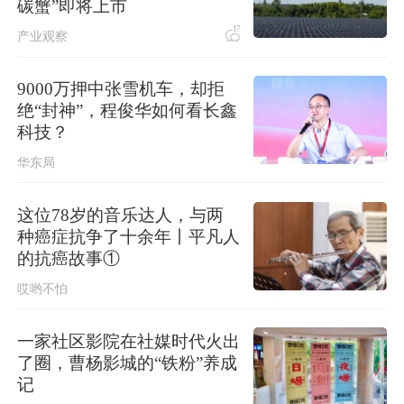
碳蟹”即将上市
17
产业观察
9000万押中张雪机车，却拒
绝“封神”，程俊华如何看长鑫
科技？
华东局
这位78岁的音乐达人，与两
种癌症抗争了十余年丨平凡人
的抗癌故事①
哎哟不怕
一家社区影院在社媒时代火出
了圈，曹杨影城的“铁粉”养成
记