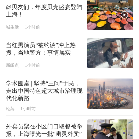
@贝友们，年度贝壳盛宴登陆
上海！
城生活
1小时前
当红男演员“被约谈”冲上热
搜，当地警方：事情属实
新瞰点
1小时前
学术圆桌 | 坚持“三问”于民，
走出中国特色超大城市治理现
代化新路
论苑
1小时前
外卖员聚在小区门口取餐被举
报，上海曝光一批“幽灵外卖”