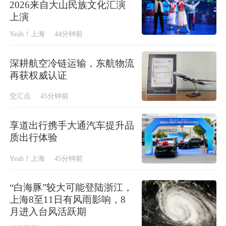
2026来自大山民族文化汇演
上演
Yeah！上海
44分钟前
深耕航空冷链运输，东航物流
再获权威认证
交汇点
45分钟前
享道出行携手大通汽车提升品
质出行体验
Yeah！上海
45分钟前
“白海豚”较大可能登陆浙江，
上海8至11日有风雨影响，8
月进入台风活跃期