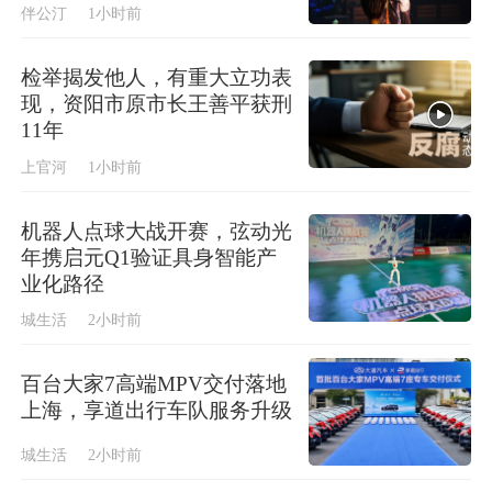
伴公汀
1小时前
检举揭发他人，有重大立功表
现，资阳市原市长王善平获刑
11年
上官河
1小时前
机器人点球大战开赛，弦动光
年携启元Q1验证具身智能产
业化路径
城生活
2小时前
百台大家7高端MPV交付落地
上海，享道出行车队服务升级
城生活
2小时前