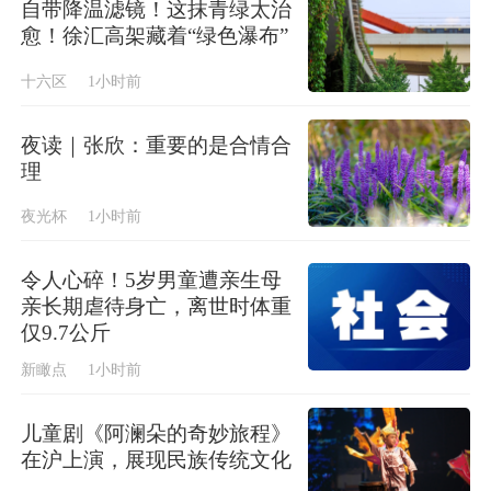
自带降温滤镜！这抹青绿太治
愈！徐汇高架藏着“绿色瀑布”
十六区
1小时前
夜读｜张欣：重要的是合情合
理
夜光杯
1小时前
令人心碎！5岁男童遭亲生母
亲长期虐待身亡，离世时体重
仅9.7公斤
新瞰点
1小时前
儿童剧《阿澜朵的奇妙旅程》
在沪上演，展现民族传统文化