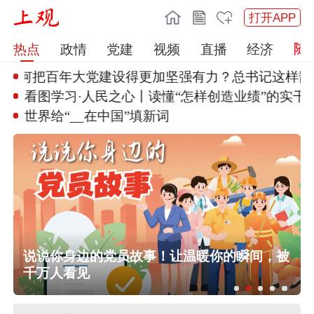
打开APP
热点
政情
党建
视频
直播
经济
如何把百年大党建设
得更加坚强有力？总书记这样部署
看图学习·人民之心丨读懂“怎样
创造业绩”的实干
世界给“__在中国”填新词
任前公示半年后，胡瑞连主动投案
行
说说你身边的党员故事！让温暖你的瞬间，被
外交部：日本“再军事化”已成地区和平
千万人看见
稳现实威胁，必须高度警惕