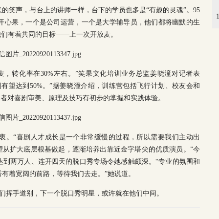
的笑声，与台上的讲师一样，台下的学员也多是“有趣的灵魂”。95
的开心果，一个是公司运营，一个是大学辅导员，他们都将幽默的生
他们有着共同的目标——上一次开放麦。
麦，转化率在30%左右。”笑果文化培训业务总监姜晓潼对记者表
有望达到50%。”据姜晓潼介绍，训练营包括飞行计划、校友会和
普通爱好者对喜剧审美、原理及技巧有初步的掌握和实践体验。
衷。“喜剧人才成长是一个非常缓慢的过程，所以需要我们主动出
望从扩大底层根基做起，逐渐培养出靠近金字塔尖的优质演员。”今
达到两万人、连开四天的脱口秀专场令她感触颇深。“专业的氛围和
有着宽阔的前路，等待我们去走。”她说道。
学员们挥手道别，下一个脱口秀明星，或许就在他们中间。