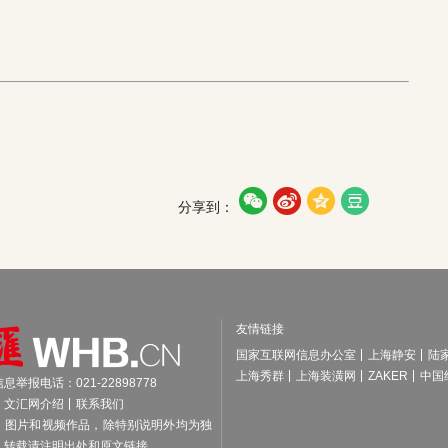




分享到：
友情链接
国家互联网信息办公室
上海静安
陆
上海秀群
上海装潢网
ZAKER
中国
举报电话：021-22898778
文汇网介绍
联系我们
、图片和视频作品，除特别说明外均为独
，转载请注明出处和原文链接。