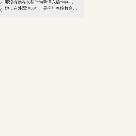
要没有他在长征时为毛泽东搞“精神粮食”...
她，在外漂泊80年，是今年春晚舞台上最年...