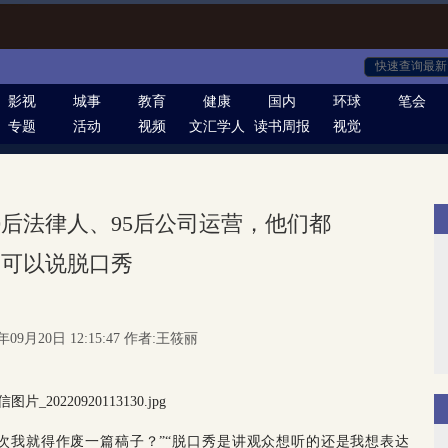
影视
城事
教育
健康
国内
环球
笔会
专题
活动
视频
文汇学人
读书周报
视觉
0后法律人、95后公司运营，他们都
可以说脱口秀
年09月20日 12:15:47 作者:王筱丽
几次我就得作废一篇稿子？”“脱口秀是讲观众想听的还是我想表达