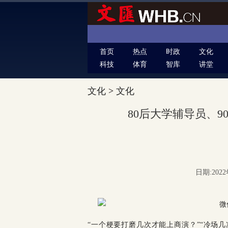
首页
热点
时政
文化
科技
体育
智库
讲堂
文化
>
文化
80后大学辅导员、9
日期:2022
“一个梗要打磨几次才能上商演？”“冷场