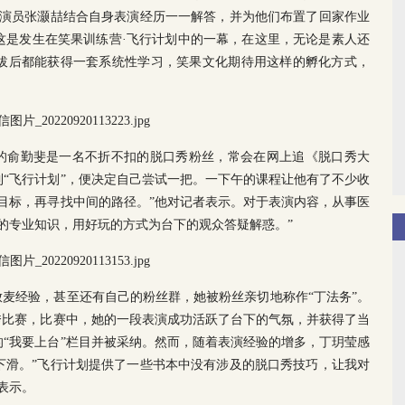
秀演员张灏喆结合自身表演经历一一解答，并为他们布置了回家作业
这是发生在笑果训练营·飞行计划中的一幕，在这里，无论是素人还
拔后都能获得一套系统性学习，笑果文化期待用这样的孵化方式，
出生的俞勤斐是一名不折不扣的脱口秀粉丝，常会在网上追《脱口秀大
“飞行计划”，便决定自己尝试一把。一下午的课程让他有了不少收
目标，再寻找中间的路径。”他对记者表示。对于表演内容，从事医
的专业知识，用好玩的方式为台下的观众答疑解惑。”
放麦经验，甚至还有自己的粉丝群，她被粉丝亲切地称作“丁法务”。
秀比赛，比赛中，她的一段表演成功活跃了台下的气氛，并获得了当
“我要上台”栏目并被采纳。然而，随着表演经验的增多，丁玥莹感
下滑。”飞行计划提供了一些书本中没有涉及的脱口秀技巧，让我对
表示。