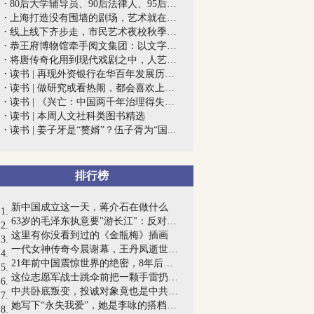
80后大学辅导员、90后法律人、95后公司运...
上海打造没有围墙的剧场，艺术就在近旁
线上线下齐步走，市民艺术夜校秋季班开课...
恭王府博物馆牵手阅文集团：以文字弘扬非...
将唐传奇化用到现代戏剧之中，人艺《我爱...
读书 | 再现外资银行在华百年发展历史场...
读书 | 做研究或看热闹，都会喜欢上它的...
读书 | 《兴亡：中国两千年治理得失》：...
读书 | 本周人文社科类图书精选
读书 | 姜子牙是“赘婿”？伍子胥为“国...
排行榜
新中国成立这一天，蒋介石在做什么
63岁的毛泽东执意要"游长江"：反对无效后...
这里有你没看到过的《金瓶梅》插画
一代女神传奇今晨谢幕，王丹凤逝世享年94岁
21年前中国震惊世界的绝密，8年后才露真...
这位志愿军战士跳伞前把一颗手雷扔进机舱...
中共卧底叛变，投诚对象竟也是中共卧底，...
她写下“永失我爱”，她是李咏的搭档、老...