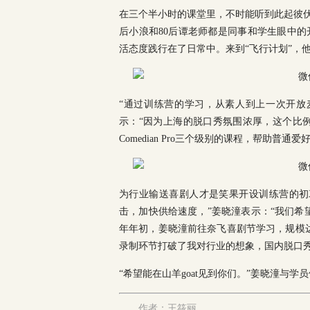
在三个半小时的课堂里，不时能听到此起彼伏
后小浪和80后谭老师都是同事和学生眼中
活态度践行在了日常中。来到“飞行计划”，
“通过训练营的学习，从素人到上一次开放
示：“因为上海的脱口秀氛围浓厚，这个比例
Comedian Pro三个级别的课程，帮助
为行业输送喜剧人才是笑果开设训练营的初
击，加快供给速度，”姜晓潼表示：“我们希
年年初，姜晓潼前往奈飞喜剧节学习，规模
录制环节打破了我对行业的想象，国内脱口秀
“希望能在山羊goat见到你们。”姜晓潼与
作者：王筱丽