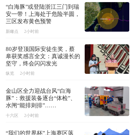
“白海豚”或登陆浙江三门到瑞
安一带！上海处于危险半圆，
三区发布黄色预警
新瞰点
2小时前
80岁登顶国际安徒生奖，蔡
皋获奖感言全文：真诚漫长的
坚守，终会闪闪发光
纵览
2小时前
金山区全力迎战台风“白海
豚”：救援装备逐台“体检”、
水闸“能排则排”……
十六区
2小时前
“我们的世界杯”上海赛区落