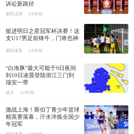
诉讼新路径
新民法谭
3小时前
挺进明日之星冠军杯决赛！这
支U17男足前锋牛，门将也神
新民体育
3小时前
“白海豚”最大可能于9日夜间
到10日凌晨登陆浙江三门到
瑞安一带
谈天
3小时前
激战上海！斯伯丁青少年篮球
精英赛落幕，汗水淬炼全国少
年冠军