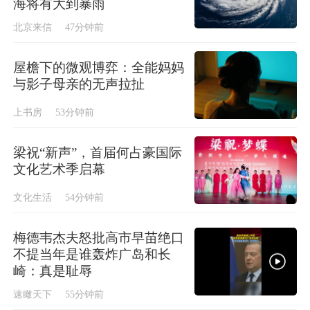
海将有大到暴雨
北京来信
47分钟前
屋檐下的微观博弈：全能妈妈
与影子母亲的无声拉扯
上书房
53分钟前
梁祝“新声”，首届何占豪国际
文化艺术季启幕
文化生活
54分钟前
梅德韦杰夫怒批高市早苗绝口
不提当年是谁轰炸广岛和长
崎：真是耻辱
速瞰天下
55分钟前