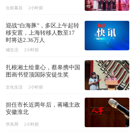
台前幕后
2小时前
迎战“白海豚”，多区上午起转
移安置，上海转移人数至17
时将达2.36万人
城生活
2小时前
扎根湘土绘童心，蔡皋携中国
图画书登顶国际安徒生奖
文化生活
2小时前
担任市长近两年后，蒋曦主政
安徽淮北
华东局
2小时前