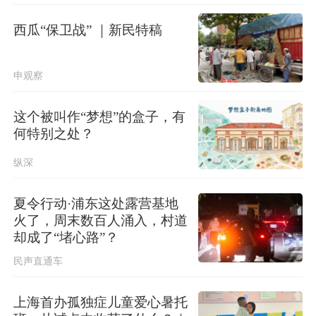
航行警告！南海部分海域进行军事训
练 禁止驶入
西瓜“保卫战” ｜新民特稿
申观察
这个被叫作“梦想”的盒子，有
何特别之处？
纵深
夏令行动·浦东这处露营基地
火了，周末数百人涌入，村道
却成了“堵心路”？
民声直通车
上海首办孤独症儿童爱心暑托