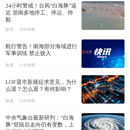
24小时警戒！台风“白海豚”逼
近 浙闽多地停工、停运、停
航
纵览
10分钟前
航行警告！南海部分海域进行
军事训练 禁止驶入
纵览
11分钟前
LOF退市新规征求意见，为什
么退？怎么退？有何影响？
纵览
11分钟前
中央气象台最新研判：“白海
豚”登陆后走向仍有变数，上