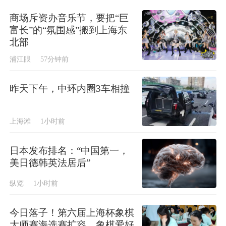
商场斥资办音乐节，要把“巨
富长”的“氛围感”搬到上海东
北部
浦江眼
57分钟前
昨天下午，中环内圈3车相撞
上海滩
1小时前
日本发布排名：“中国第一，
美日德韩英法居后”
纵览
1小时前
今日落子！第六届上海杯象棋
大师赛海选赛扩容，象棋爱好