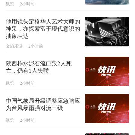
纵览
2小时前
他用镜头定格华人艺术大师的
神采，亦探索富于现代意识的
抽象表达
文旅乐游
2小时前
陕西柞水泥石流已致2人死
亡，仍有1人失联
纵览
2小时前
中国气象局升级调整应急响应
为台风暴雨强对流三级
纵览
2小时前