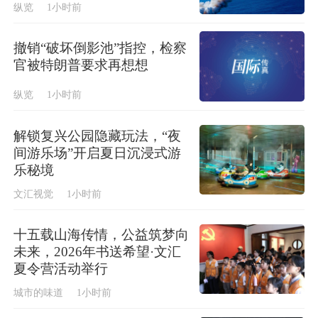
纵览
1小时前
撤销“破坏倒影池”指控，检察
官被特朗普要求再想想
纵览
1小时前
解锁复兴公园隐藏玩法，“夜
间游乐场”开启夏日沉浸式游
乐秘境
文汇视觉
1小时前
十五载山海传情，公益筑梦向
未来，2026年书送希望·文汇
夏令营活动举行
城市的味道
1小时前