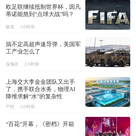
欧足联继续抵制世界杯，因凡
蒂诺能熬到“点球大战”吗？
纵览
1小时前
搞不定高超声速导弹，美国军
工产业怎么了
深海区
2小时前
上海交大李金金团队又出手
了，携手联合水务，物理AI
降维求解“水”的复杂性
产经
2小时前
“百花”开幕，《密档》开箱