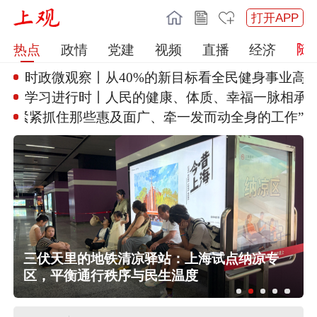
打开APP
热点
政情
党建
视频
直播
经济
时政微观察丨从40%的新目标看
全民健身事业高
学习进行时丨人民的健康、体质、
幸福一脉相承
“紧紧抓住那些惠及面广、牵一发
而动全身的工作”
三伏天里的地铁清凉驿站：上海试点纳凉专
区，平衡通行秩序与民生温度
中国东方电气集团原党组副书记、董
事宋致远被查