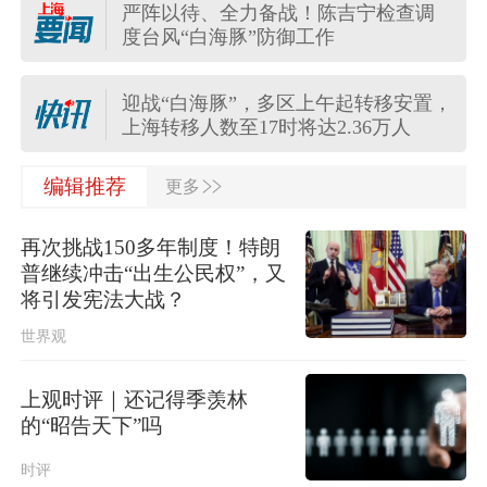
严阵以待、全力备战！陈吉宁检查调
航行警告！南海部分海域进行军事训
度台风“白海豚”防御工作
练 禁止驶入
迎战“白海豚”，多区上午起转移安置，
上海转移人数至17时将达2.36万人
>>
陕西柞水泥石流已致2人死亡，仍有1
编辑推荐
更多
人失联
再次挑战150多年制度！特朗
中国气象局升级调整应急响应为台风
普继续冲击“出生公民权”，又
暴雨强对流三级
将引发宪法大战？
世界观
蔡皋在加拿大领取国际安徒生奖，系
插画奖项60年来首位中国画家
上观时评｜还记得季羡林
中国东方电气集团原党组副书记、董
的“昭告天下”吗
事宋致远被查
时评