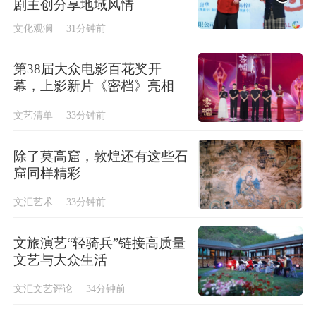
剧主创分享地域风情
文化观澜
31分钟前
第38届大众电影百花奖开
幕，上影新片《密档》亮相
文艺清单
33分钟前
除了莫高窟，敦煌还有这些石
窟同样精彩
文汇艺术
33分钟前
文旅演艺“轻骑兵”链接高质量
文艺与大众生活
文汇文艺评论
34分钟前