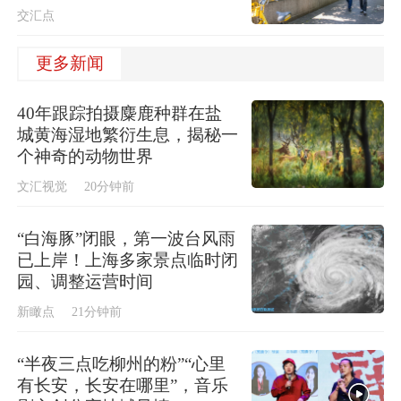
交汇点
更多新闻
40年跟踪拍摄麋鹿种群在盐
城黄海湿地繁衍生息，揭秘一
个神奇的动物世界
文汇视觉
20分钟前
“白海豚”闭眼，第一波台风雨
已上岸！上海多家景点临时闭
园、调整运营时间
新瞰点
21分钟前
“半夜三点吃柳州的粉”“心里
有长安，长安在哪里”，音乐