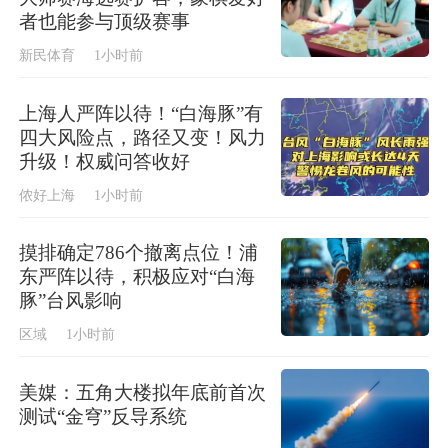
者也能参与顶级赛事
新民体育
1小时前
上海人严阵以待！“白海豚”有
四大风险点，路径又变！风力
升级！权威问答收好
侬好上海
1小时前
摸排确定786个撤离点位！浦
东严阵以待，积极应对“白海
豚”台风影响
区域
1小时前
美媒：五角大楼拟年底前首次
测试“金穹”反导系统