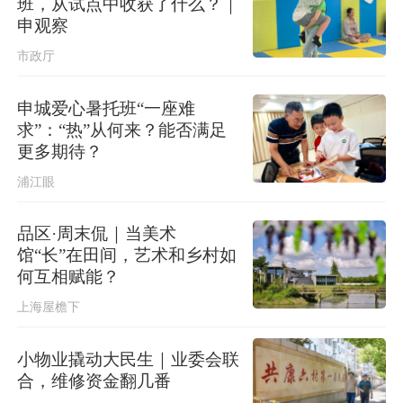
班，从试点中收获了什么？｜
申观察
市政厅
申城爱心暑托班“一座难
求”：“热”从何来？能否满足
更多期待？
浦江眼
品区·周末侃｜当美术
馆“长”在田间，艺术和乡村如
何互相赋能？
上海屋檐下
小物业撬动大民生｜业委会联
合，维修资金翻几番