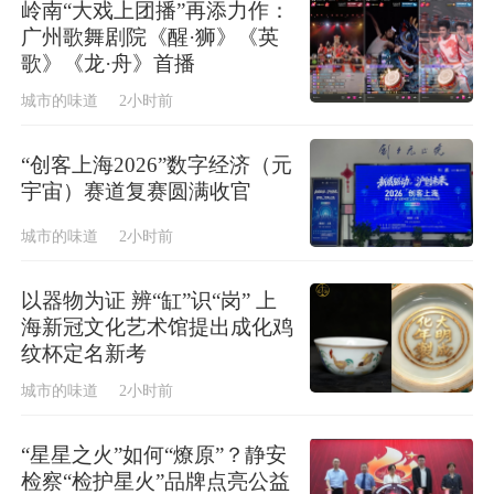
岭南“大戏上团播”再添力作：
广州歌舞剧院《醒·狮》《英
歌》《龙·舟》首播
城市的味道
2小时前
“创客上海2026”数字经济（元
宇宙）赛道复赛圆满收官
城市的味道
2小时前
以器物为证 辨“缸”识“岗” 上
海新冠文化艺术馆提出成化鸡
纹杯定名新考
城市的味道
2小时前
“星星之火”如何“燎原”？静安
检察“检护星火”品牌点亮公益