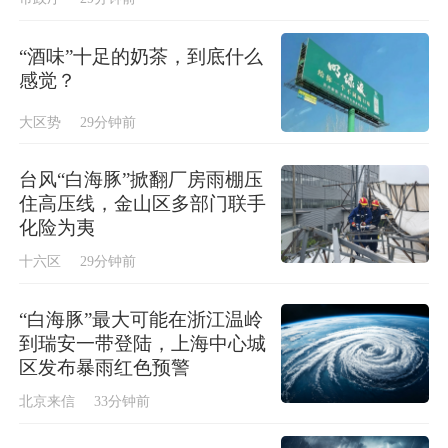
“酒味”十足的奶茶，到底什么
感觉？
大区势
29分钟前
台风“白海豚”掀翻厂房雨棚压
住高压线，金山区多部门联手
化险为夷
十六区
29分钟前
“白海豚”最大可能在浙江温岭
到瑞安一带登陆，上海中心城
区发布暴雨红色预警
北京来信
33分钟前