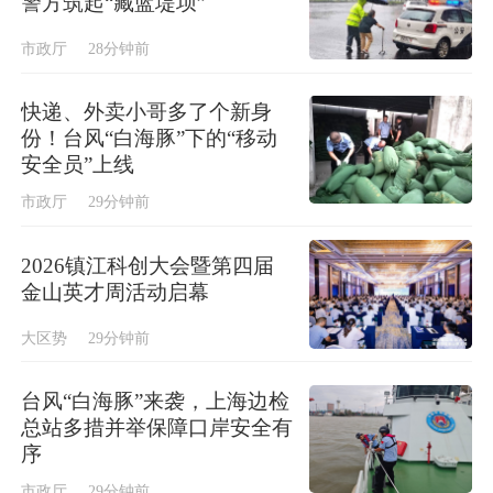
警方筑起“藏蓝堤坝”
市政厅
28分钟前
快递、外卖小哥多了个新身
份！台风“白海豚”下的“移动
安全员”上线
市政厅
29分钟前
2026镇江科创大会暨第四届
金山英才周活动启幕
大区势
29分钟前
台风“白海豚”来袭，上海边检
总站多措并举保障口岸安全有
序
市政厅
29分钟前