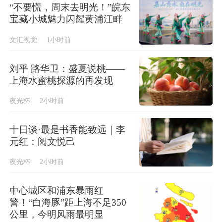
“不要慌，周末去明光！”皖东
宝藏小城魅力闪耀黄浦江畔
文汇视觉
1小时前
刘平 路华卫：盛夏说桃——
上海水蜜桃探源的再发现
夜光杯
2小时前
十日谈·最是书香能致远｜李
元红：阅文悦己
夜光杯
2小时前
中心城区和浦东暴雨红
警！“白海豚”距上海不足350
公里，今明风雨最明显