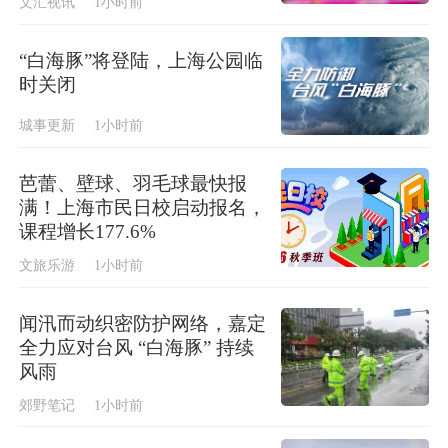
文汇视讯
1小时前
“白海豚”将登陆，上海公园临
时关闭
城事更新
1小时前
芭蕾、壁球、羽毛球最快报
满！上海市民日校启动报名，
课程增长177.6%
文旅乐游
1小时前
闻汛而动织密防护网络，嘉定
全力应对台风 “白海豚” 持续
风雨
郊野笔记
1小时前