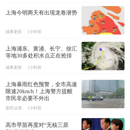
上海今明两天有出现龙卷潜势
城事更新
1小时前
上海浦东、黄浦、长宁、徐汇
等地30多处积水点正在抢排
城事更新
1小时前
上海暴雨红色预警，全市高速
限速20km/h！上海警方提醒
市民非必要不外出
新民法谭
1小时前
高市早苗再度对“无核三原