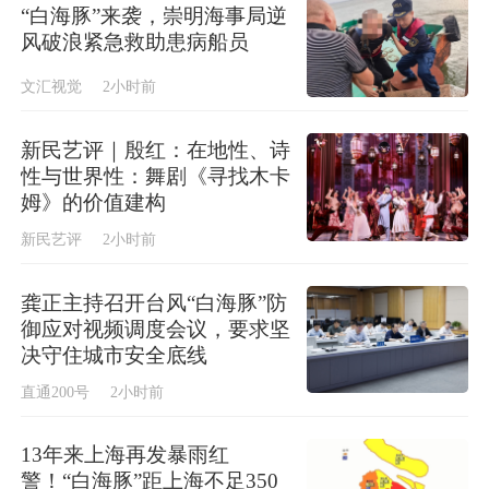
“白海豚”来袭，崇明海事局逆
风破浪紧急救助患病船员
文汇视觉
2小时前
新民艺评｜殷红：在地性、诗
性与世界性：舞剧《寻找木卡
姆》的价值建构
新民艺评
2小时前
龚正主持召开台风“白海豚”防
御应对视频调度会议，要求坚
决守住城市安全底线
直通200号
2小时前
13年来上海再发暴雨红
警！“白海豚”距上海不足350