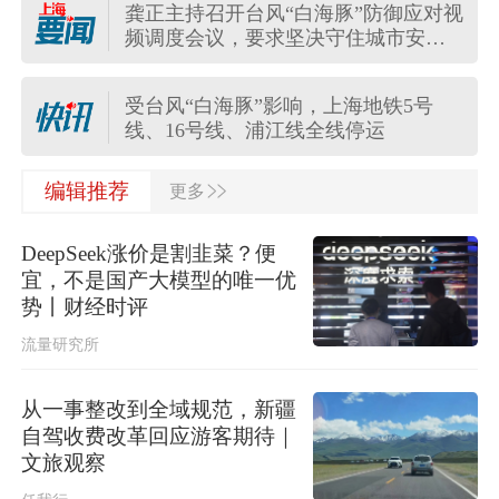
龚正主持召开台风“白海豚”防御应对视
上海全域长途客运班次全部停运，上
频调度会议，要求坚决守住城市安全
海长途客运总站临时关停
底线
受台风“白海豚”影响，上海地铁5号
线、16号线、浦江线全线停运
>>
13年来上海再发暴雨红警！“白海豚”距
编辑推荐
更多
上海不足350公里，今明局部大暴雨
DeepSeek涨价是割韭菜？便
“白海豚”将登陆，上海公园临时关闭
宜，不是国产大模型的唯一优
势丨财经时评
流量研究所
中央气象台升级发布台风红色预警
从一事整改到全域规范，新疆
上海市气象台13时更新中心城区暴雨
自驾收费改革回应游客期待｜
红色预警信号为暴雨黄色预警信号
文旅观察