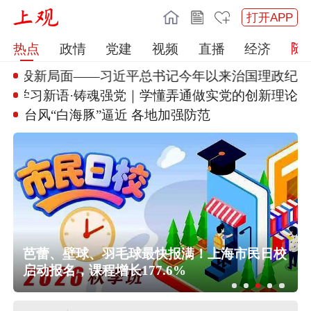
打开APP
热点
政情
党建
视频
直播
经济
建设新局面——习近平总书记今
年以来治国理政纪实
微视频｜总书记心系全民健身
台风“白海豚”逼近 各地加强防
范
中央气象台升级发布台风红色预警
公
芭蕾、壁球、羽毛球最快报满！上海市民日校
启动报名，课程增长177.6%
上海市气象台13时更新中心城区暴雨
红色预警信号为暴雨黄色预警信号