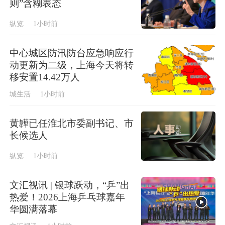
则”含糊表态
纵览
1小时前
中心城区防汛防台应急响应行
动更新为二级，上海今天将转
移安置14.42万人
城生活
1小时前
黄韡已任淮北市委副书记、市
长候选人
纵览
1小时前
文汇视讯 | 银球跃动，“乒”出
热爱！2026上海乒乓球嘉年
华圆满落幕