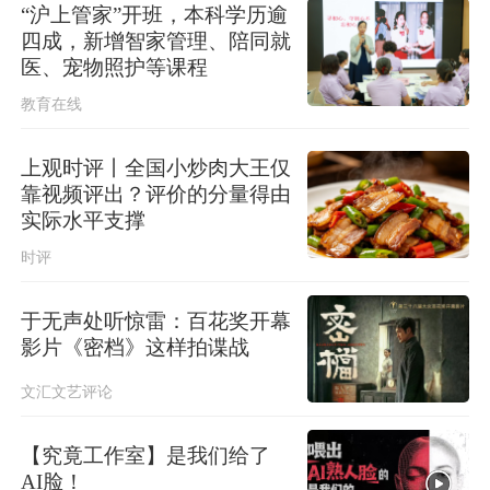
“沪上管家”开班，本科学历逾
四成，新增智家管理、陪同就
医、宠物照护等课程
教育在线
上观时评丨全国小炒肉大王仅
靠视频评出？评价的分量得由
实际水平支撑
时评
于无声处听惊雷：百花奖开幕
影片《密档》这样拍谍战
文汇文艺评论
【究竟工作室】是我们给了
AI脸！