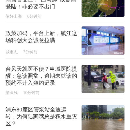
登陆！非必要不出门
侬好上海
6分钟前
政策加码，平台上新，镇江这
场科创大会诚意拉满
城市志
7分钟前
台风天就医不便？申城医院提
醒：急诊照常，逾期未就诊的
预约不计入爽约记录
第医线
10分钟前
浦东80座区管泵站全速运
转，为何陆家嘴总是积水重灾
区？