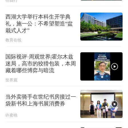
任我行
西湖大学举行本科生开学典
礼，施一公：不希望塑造“盆
栽式人才”
教育在线
国际视评·周观世界|霍尔木兹
迷局，高市的狡猾包装，本周
藏着哪些博弈与暗流
世界观
当外卖骑手在世纪书房接过一
袋新书和上海书展消费券
许蜜桃