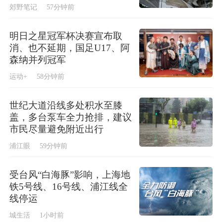
郊野笔记
57分钟前
明日之星冠军杯决赛宣布取
消、也不延期，国足U17、阿
森纳并列冠军
运动+
58分钟前
世纪大道沿线多处积水至膝
盖，多台泵车全力抢排，建议
市民尽量避免附近出行
浦江眼
59分钟前
受台风“白海豚”影响，上海地
铁5号线、16号线、浦江线全
线停运
城生活
1小时前