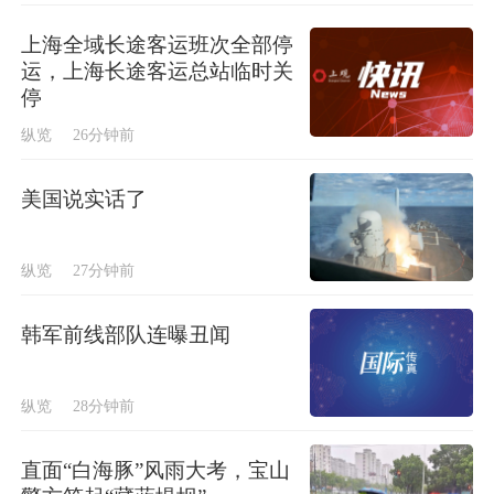
上海全域长途客运班次全部停
运，上海长途客运总站临时关
停
纵览
26分钟前
美国说实话了
纵览
27分钟前
韩军前线部队连曝丑闻
纵览
28分钟前
直面“白海豚”风雨大考，宝山