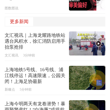
图数图说
更多新闻
文汇视讯｜上海龙耀路地铁站
遇台风积水，徐汇消防启用手
抬泵抢排
文汇视讯
3分钟前
上海地铁5号线、16号线、浦
江线停运！高速限速，公园关
闭！上海足协最新
新瞰点
5分钟前
上海今明两天有龙卷潜势！暴
雨预警变红！“白海豚”或提前