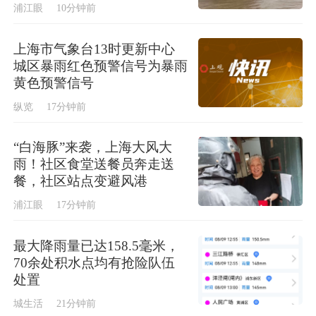
浦江眼
10分钟前
上海市气象台13时更新中心
城区暴雨红色预警信号为暴雨
黄色预警信号
纵览
17分钟前
“白海豚”来袭，上海大风大
雨！社区食堂送餐员奔走送
餐，社区站点变避风港
浦江眼
17分钟前
最大降雨量已达158.5毫米，
70余处积水点均有抢险队伍
处置
城生活
21分钟前