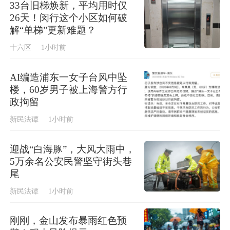
33台旧梯焕新，平均用时仅
26天！闵行这个小区如何破
解“单梯”更新难题？
十六区
1小时前
AI编造浦东一女子台风中坠
楼，60岁男子被上海警方行
政拘留
新民法谭
1小时前
迎战“白海豚”，大风大雨中，
5万余名公安民警坚守街头巷
尾
新民法谭
1小时前
刚刚，金山发布暴雨红色预