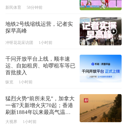
新民体育
58分钟前
地铁2号线缩线运营，记者实
探早高峰
冲呀花花采访团
1小时前
千问开放平台上线，顺丰速
运、自如租房、哈啰租车等已
首批接入
纵览
1小时前
猛烈火势“前所未见”，加拿大
一省7天新增火灾70起；香港
刷新1884年以来最高气温纪
录
大视界
1小时前