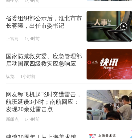
城生活
1小时前
省委组织部公示后，淮北市市
长蒋曦，出任市委书记
上官河
1小时前
国家防减救灾委、应急管理部
启动国家四级救灾应急响应
纵览
1小时前
网友称飞机起飞时突遭雷击，
航班延误3小时；南航回应：
发现20余处雷击点
新瞰点
1小时前
建馆70周年｜从上海美术馆