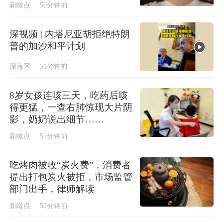
新瞰点
50分钟前
深视频 | 内塔尼亚胡拒绝特朗
普的加沙和平计划
深海区
51分钟前
8岁女孩连咳三天，吃药后咳
得更猛，一查右肺惊现大片阴
影，奶奶说出细节……
新瞰点
51分钟前
吃烤肉被收“炭火费”，消费者
提出打包炭火被拒，市场监管
部门出手，律师解读
新瞰点
52分钟前