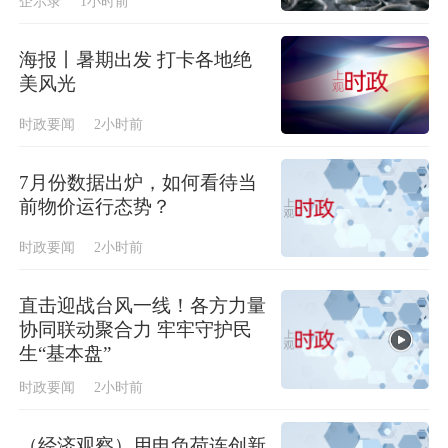
企示录
1小时前
海报丨暑期出发 打卡各地绝
美风光
时政要闻
2小时前
7月份数据出炉，如何看待当
前物价运行态势？
时政要闻
2小时前
直击迎战台风一线！各方力量
协同联动聚合力 牢牢守护民
生“基本盘”
时政要闻
2小时前
（经济观察）用电负荷连创新