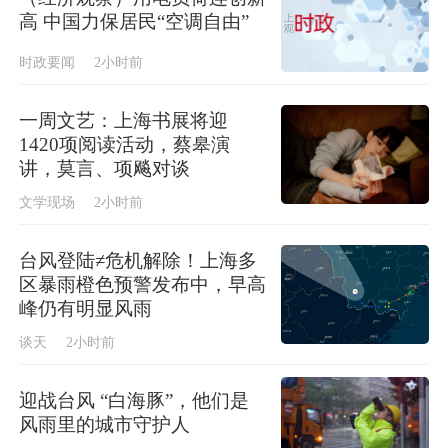
高 中国力保居民“空调自由”
时政要闻
2小时前
一周文艺：上海书展将迎
1420项阅读活动，蔡皋演
讲，莫言、项飚对谈
文学现场
2小时前
台风登陆≠危机解除！上海多
区暴雨橙色预警发布中，早高
峰仍有明显风雨
谈天
2小时前
迎战台风 “白海豚”，他们是
风雨里的城市守护人