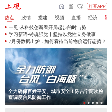
打开APP
热点
政情
党建
视频
直播
经济
一见·从科技创新看开局起步的时
与势
学习新语·铸魂强党丨坚持以党性
立身做事
7月份数据出炉，如何看待当前物
价运行态势？
奔
全力确保百姓平安、城市安全！陈吉宁两次检
查调度台风防御工作