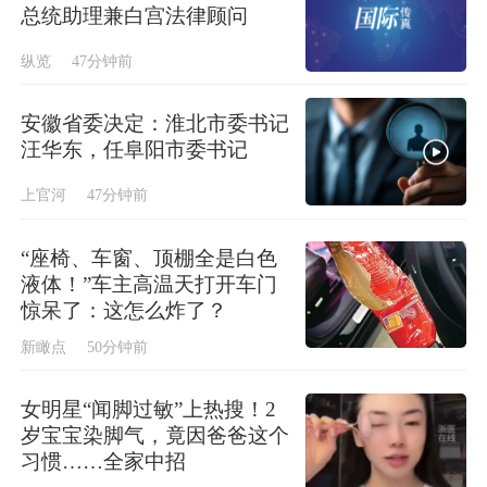
总统助理兼白宫法律顾问
纵览
47分钟前
安徽省委决定：淮北市委书记
汪华东，任阜阳市委书记
上官河
47分钟前
“座椅、车窗、顶棚全是白色
液体！”车主高温天打开车门
惊呆了：这怎么炸了？
新瞰点
50分钟前
女明星“闻脚过敏”上热搜！2
岁宝宝染脚气，竟因爸爸这个
习惯……全家中招