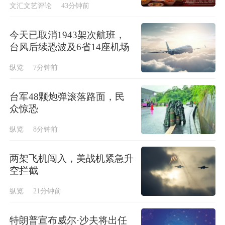
文汇文艺评论
43分钟前
今天已取消1943架次航班，
台风后续恐波及6省14座机场
纵览
7分钟前
台军48颗炮弹滚落路面，民
众惊恐
纵览
8分钟前
两架飞机闯入，美战机紧急升
空拦截
纵览
21分钟前
特朗普宣布威尔·沙夫将出任