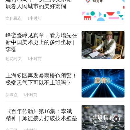
展卷人民城市的美好宏阔
文化视点
1小时前
峰峦叠嶂见真章，看方增先在
新中国美术史上的多维坐标 |
李磊
朝花时文
1小时前
上海多区再发暴雨橙色预警！
极端天气下可以不上班吗？
新瞰点
1小时前
《百年传动》第16集：李斌
精神｜师徒接力打破技术壁垒