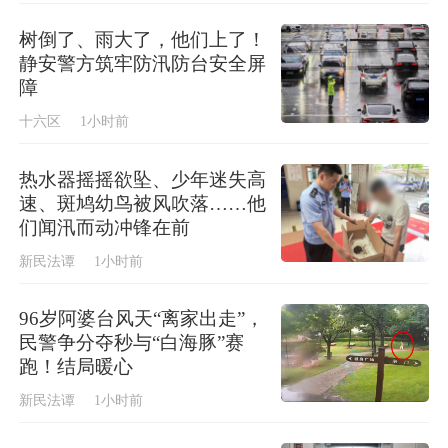
树倒了、雨大了，他们上了！
静安警方筑牢防汛防台安全屏
障
十六区
1小时前
热水器摇摇欲坠、少年迷失高
速、斑鸠幼鸟被风吹落……他
们闻汛而动冲锋在前
新民法谭
1小时前
96岁阿婆台风天“离家出走”，
民警争分夺秒与“白海豚”赛
跑！结局暖心
新民法谭
1小时前