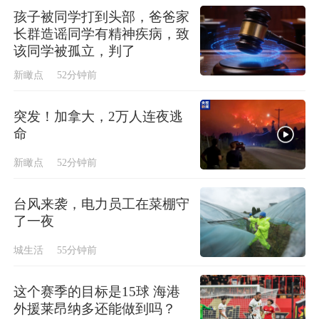
孩子被同学打到头部，爸爸家
长群造谣同学有精神疾病，致
该同学被孤立，判了
新瞰点
52分钟前
突发！加拿大，2万人连夜逃
命
新瞰点
52分钟前
台风来袭，电力员工在菜棚守
了一夜
城生活
55分钟前
这个赛季的目标是15球 海港
外援莱昂纳多还能做到吗？