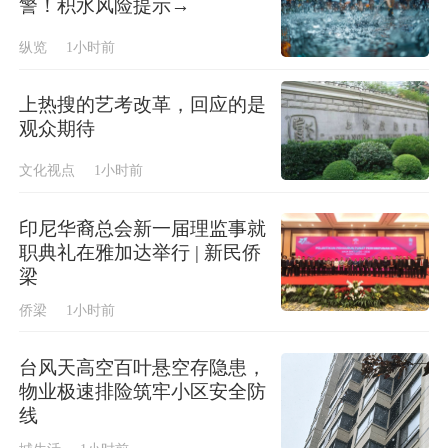
警！积水风险提示→
纵览
1小时前
上热搜的艺考改革，回应的是
观众期待
文化视点
1小时前
印尼华裔总会新一届理监事就
职典礼在雅加达举行 | 新民侨
梁
侨梁
1小时前
台风天高空百叶悬空存隐患，
物业极速排险筑牢小区安全防
线