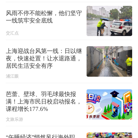
“白海豚”已减弱为热带风暴
风雨不停不能松懈，他们坚守
一线筑牢安全底线
刚刚，金山发布暴雨红色预警！积水
风险提示→
交汇点
上海迎战台风第一线：日以继
夜，快速处置！让水退路通，
居民生活安全有序
浦江眼
芭蕾、壁球、羽毛球最快报
满！上海市民日校启动报名，
课程增长177.6%
文旅乐游
“午睡经济”悄然风行海外职