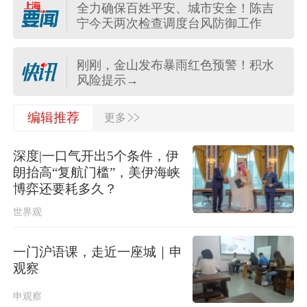
全力确保百姓平安、城市安全！陈吉
宁今天两次检查调度台风防御工作
“白海豚”已减弱为热带风暴
刚刚，金山发布暴雨红色预警！积水
风险提示→
>>
国家防减救灾委、应急管理部启动国
编辑推荐
更多
家四级救灾应急响应
深度|一口气开出5个条件，伊
运用AI软件生成视频，一男子发布涉
朗抬高“复航门槛”，美伊海峡
台风不实信息被处以行政拘留
博弈还要耗多久？
世界观
公安部网安局再次公布15起涉汛涉灾
网络谣言案例
一门沪语课，走近一座城｜申
上海多区发布暴雨橙色预警！请注意
观察
安全，非必要不外出
申观察