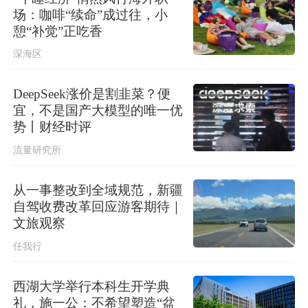
场：咖啡“续命”成过往，小
憩“补觉”正吃香
深海区
DeepSeek涨价是割韭菜？便
宜，不是国产大模型的唯一优
势丨财经时评
流量研究所
从一事整改到全域规范，新疆
自驾收费改革回应游客期待｜
文旅观察
任我行
西湖大学举行本科生开学典
礼，施一公：不希望塑造“盆