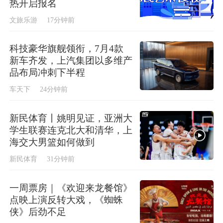
热开启报名
文旅乐游
17分钟前
科技豪华旗舰领衔，7月4款
新车齐发，上汽集团以多维产
品布局冲刺下半程
车天下
24分钟前
新民体育丨姚明见证，亚洲大
学生联赛连克北大和清华，上
海交大男篮如何做到
新民体育
31分钟前
一周票房｜《欢迎来龙餐馆》
点映上演反转大戏，《蜘蛛
侠》后劲不足