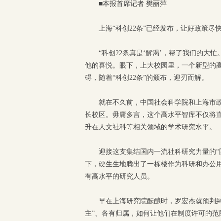
■本报首席记者 樊丽萍
上海“科创22条”已经发布，让好政策
“科创22条真是‘解渴’，帮了我们的大
他的喜悦。眼下，上大校园里，一个新型的
碍，随着“科创22条”的颁布，迎刃而解。
就在不久前，中国社会科学院和上海市
长校区。毋庸多言，这个高水平智库不仅将
升在人文社科等相关领域的学术研究水平。
迎接这支集结国内一流社科研究力量的“
下，硬生生地腾出了一栋楼作为科研和办公用
有高水平的研究人员。
早在上海研究院酝酿时，罗宏杰就预判
主”、各有归属，如何让他们在制度许可的范