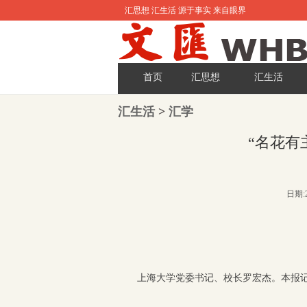
汇思想 汇生活 源于事实 来自眼界
首页
汇思想
汇生活
汇生活
>
汇学
“名花有
日期:2
上海大学党委书记、校长罗宏杰。
本报