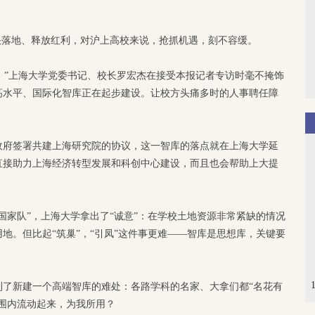
尽快落地、释放红利，对沪上高校来说，抢抓机遇，刻不容缓。
忙。”上海大学党委书记、校长罗宏杰在接受本报记者专访时毫不掩饰
高水平、国际化智库正在起步建设。让校方头痛多时的人事聘任障
政府签署共建上海研究院的协议，这一智库的落点就在上海大学延
直接助力上海经济转型发展和科创中心建设，而且也会帮助上大提
国家队”，上海大学拿出了“诚意”：在学校土地资源非常紧缺的情况
地。但比起“筑巢”，“引凤”这件事更难——智库是思想库，关键要
到了新建一个高端智库的难处：各路学科的名家、大拿们都“名花有
围内流动起来，为我所用？