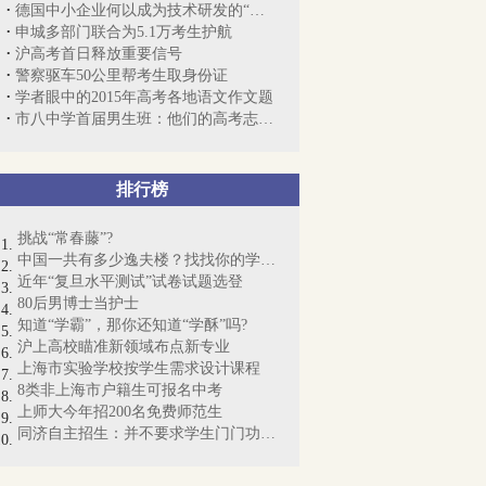
德国中小企业何以成为技术研发的“隐形冠...
申城多部门联合为5.1万考生护航
沪高考首日释放重要信号
警察驱车50公里帮考生取身份证
学者眼中的2015年高考各地语文作文题
市八中学首届男生班：他们的高考志愿就是...
排行榜
挑战“常春藤”?
中国一共有多少逸夫楼？找找你的学校吧
近年“复旦水平测试”试卷试题选登
80后男博士当护士
知道“学霸”，那你还知道“学酥”吗?
沪上高校瞄准新领域布点新专业
上海市实验学校按学生需求设计课程
8类非上海市户籍生可报名中考
上师大今年招200名免费师范生
同济自主招生：并不要求学生门门功课拿A