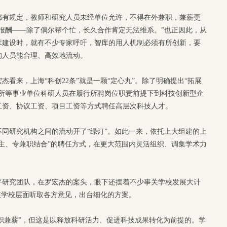
都有规定，教师和研究人员未经单位允许，不得在外兼职，兼薪更
报酬——除了偶尔帮个忙，长久合作肯定无法维系。”也正因此，从
库建设时，就有不少专家呼吁，智库的用人机制必须有所创新，要
的人员能合理、高效地流动。
看来，上海“科创22条”就是一颗“定心丸”。除了明确提出“拓展
院所等事业单位科研人员在履行所聘岗位职责前提下到科技创新型企
工资、协议工资、项目工资等方式聘任高层次科技人才。
同研究机构之间的流动开了“绿灯”。如此一来，依托上大组建的上
主、专兼职结合”的聘任方式，在更大范围内灵活组织、调集学术力
平研究团队，在罗宏杰的案头，眼下还摆着不少事关学校发展大计
正在学校层面听取各方意见，出台细化的方案。
“兼职兼薪”，但这是以释放科研活力、促进科技成果转化为前提的。学