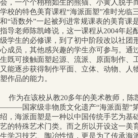
会，一个个栩栩如生的熊猫、小黄人脱手
学校的特色美育课程“海派面塑”准时光临
和“语数外”一起被列进常规课表的美育课
指导老师陈凯峰说，这一课程从2004年起
级学生的必修课，到了初中阶段改以社团形
心成员，其他感兴趣的学生亦可参与。通
生既可接触面塑起源、流派、原面制作、
又能逐步获得制作平面、立体、动物、人
塑作品的能力。
作为在该校从教20多年的美术教师，陈
———国家级非物质文化遗产“海派面塑”
绍，海派面塑是一种以中国传统手艺为基
艺的特殊艺术门类。而之所以开设这一美
生学习技艺、陶冶性情，更是为了传承海