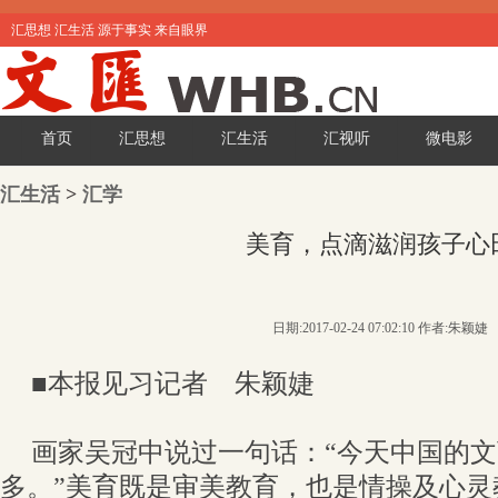
汇思想 汇生活 源于事实 来自眼界
首页
汇思想
汇生活
汇视听
微电影
汇生活
>
汇学
美育，点滴滋润孩子心
日期:2017-02-24 07:02:10 作者:朱颖婕
■本报见习记者 朱颖婕
画家吴冠中说过一句话：“今天中国的
多。”美育既是审美教育，也是情操及心灵