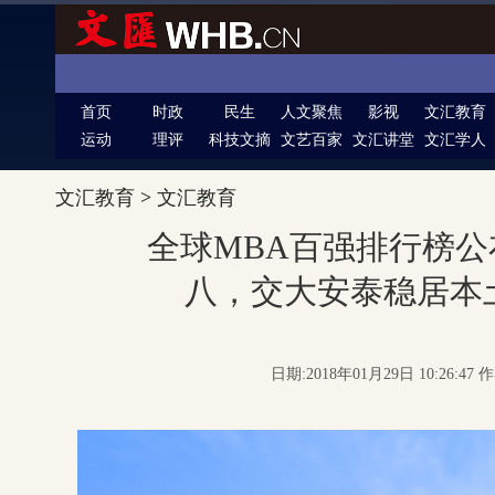
首页
时政
民生
人文聚焦
影视
文汇教育
运动
理评
科技文摘
文艺百家
文汇讲堂
文汇学人
文汇教育
>
文汇教育
全球MBA百强排行榜
八，交大安泰稳居本
日期:2018年01月29日 10:26:4