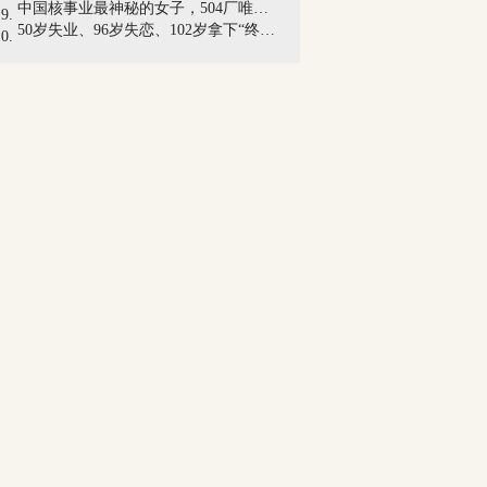
中国核事业最神秘的女子，504厂唯一女性...
50岁失业、96岁失恋、102岁拿下“终身成...