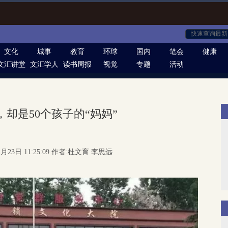
文化
城事
教育
环球
国内
笔会
健康
文汇讲堂
文汇学人
读书周报
视觉
专题
活动
，却是50个孩子的“妈妈”
1月23日 11:25:09 作者:杜文育 李思远