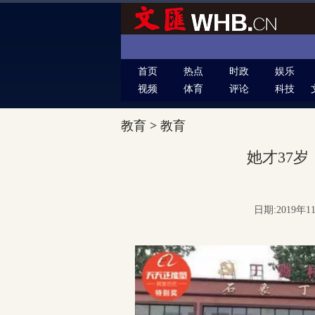
首页
热点
时政
娱乐
视频
体育
评论
科技
教育
>
教育
她才37岁
日期:2019年1