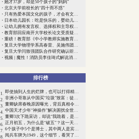
她才37岁，却是50个孩子的“妈妈”
北京大学前校长的“四十而不惑”
只有热爱本国文化的孩子，才会有文化自信...
日本幼儿园长：吃是快乐的，婴幼儿期“餐...
让幼儿拥有发言权、选择权和主导权，赋予...
教育部回应南开大学校长论文受质疑事件：...
重磅！教育部《中小学教师实施教育惩戒规...
复旦大学物理学系高春雷、吴施伟团队合作...
复旦大学闫致强团队合作研究确认听觉首要...
视频 | 魔性！消防员李佳琦式解说消防常...
排行榜
即使抽到人生的烂牌，也可以打得精彩！25...
非洲小哥靠从中国买“垃圾”致富：徒手用...
董卿缺席春晚原因曝光，背后真相令人落泪...
中国天才少年“神操作”解决困扰全世界百...
董卿3次下跪采访，却说“我跪着，是因为...
正月初五，为什么是“破五”？这一天千万...
6个孩子中5个是博士，其中两人是宾大、哈...
阅兵车牌为1949，这个细节，看哭了无数中...