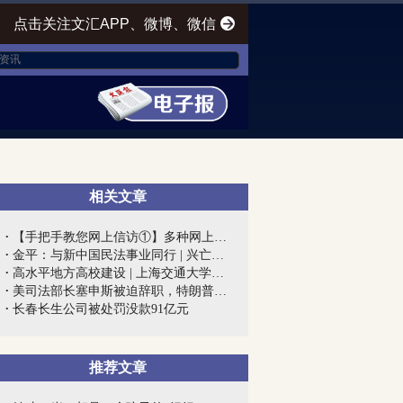
点击关注文汇APP、微博、微信
相关文章
【手把手教您网上信访①】多种网上信访渠...
金平：与新中国民法事业同行 | 兴亡匹夫...
高水平地方高校建设 | 上海交通大学医学...
美司法部长塞申斯被迫辞职，特朗普终向“...
长春长生公司被处罚没款91亿元
推荐文章