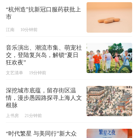
“杭州造”抗新冠口服药获批上
市
江南
10分钟前
音乐演出、潮流市集、萌宠社
交，登陆复兴岛，解锁“夏日
狂欢夜”
文艺清单
19分钟前
深挖城市底蕴，留存街区温
情，漫步愚园路探寻上海人文
根脉
上书房
21分钟前
“时代繁星 与美同行”新大众