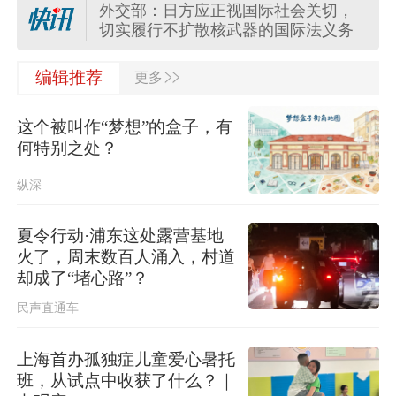
外交部：日方应正视国际社会关切，
切实履行不扩散核武器的国际法义务
>>
“白海豚”登陆地点更新！中央气象台升
编辑推荐
更多
级台风预警
这个被叫作“梦想”的盒子，有
关于对派拓公司在华销售产品启动网
何特别之处？
络安全审查的公告
纵深
台风“白海豚”影响我国已成定局 即将
进入48小时台风警戒线
夏令行动·浦东这处露营基地
火了，周末数百人涌入，村道
任前公示半年后，胡瑞连主动投案
却成了“堵心路”？
民声直通车
外交部：日本“再军事化”已成地区和平
稳现实威胁，必须高度警惕
上海首办孤独症儿童爱心暑托
班，从试点中收获了什么？｜