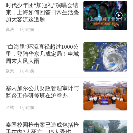
时代少年团“加冠礼”演唱会结
束，上海如何回答日常生活叠
加大客流这道题
说法
1小时前
“白海豚”环流直径超过1000公
里，登陆华东几成定局！申城
周末大风大雨
谈天
1小时前
塞内加尔公共财政管理审计与
监督工作研修班在沪举办
区域
1小时前
泰国校园枪击案已造成包括枪
手在内7人死亡、15人受伤，