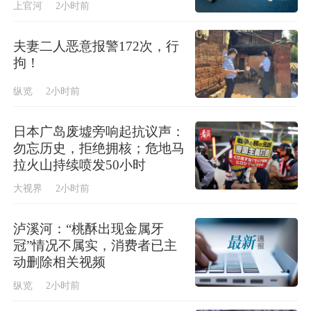
上官河
2小时前
夫妻二人恶意报警172次，行
拘！
纵览
2小时前
日本广岛废墟旁响起抗议声：
勿忘历史，拒绝拥核；危地马
拉火山持续喷发50小时
大视界
2小时前
泸溪河：“桃酥出现金属牙
冠”情况不属实，消费者已主
动删除相关视频
纵览
2小时前