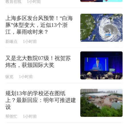
教育在线
1小时前
上海多区发台风预警！“白海
豚”体型变大，近似13个浙
江，暴雨啥时来？
新瞰点
1小时前
又是北大数院07级！祝贺苏
炜杰，获颁国际大奖
纵览
1小时前
规划13年的学校还在图纸
上？最新回应：明年可推进建
设
帮侬忙
1小时前