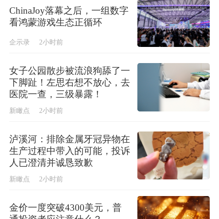
ChinaJoy落幕之后，一组数字
看鸿蒙游戏生态正循环
企示录
2小时前
女子公园散步被流浪狗舔了一
下脚趾！左思右想不放心，去
医院一查，三级暴露！
新瞰点
2小时前
泸溪河：排除金属牙冠异物在
生产过程中带入的可能，投诉
人已澄清并诚恳致歉
新瞰点
2小时前
金价一度突破4300美元，普