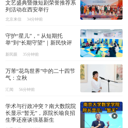
文艺盛典暨微短剧荣誉推荐系
列活动在西安举行
北京来信
34分钟前
守护“星儿”，“ 从短期托
举”到“长期守望”｜新民快评
新民眼
35分钟前
万芾“花鸟世界”中的二十四节
气：立秋
汇闻
56分钟前
学术与行政冲突？南大数院院
长显示“暂无”，原院长喻良招
生季还座谈强基新生