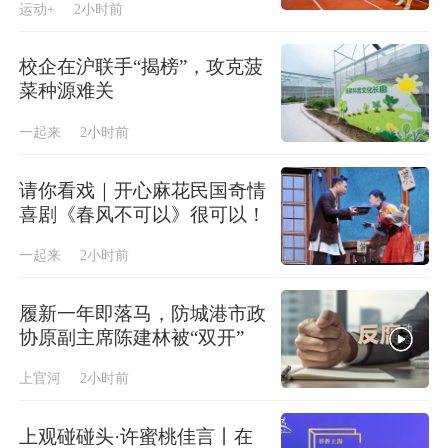
运动+
2小时前
校企在沪联手“揭榜”，攻克菠
菜种源难关
一起来
2小时前
请你看戏｜开心麻花民国奇情
喜剧《春风不可以》很可以！
一起来
2小时前
履新一年即落马，防城港市政
协原副主席陈建林被“双开”
上官河
2小时前
上观碰碰头·许蜜桃佳言丨在