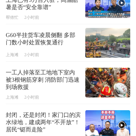
暑是否“安全靠谱”
帮侬忙
2小时前
G60半挂货车凌晨侧翻 多部
门数小时处置恢复通行
上海滩
2小时前
一工人掉落至工地地下室内
被3根钢筋穿刺 消防部门迅速
到场救援
上海滩
2小时前
封闭，还是封闭！家门口的滨
水绿地，建成两年“不开放”！
居民“铤而走险”