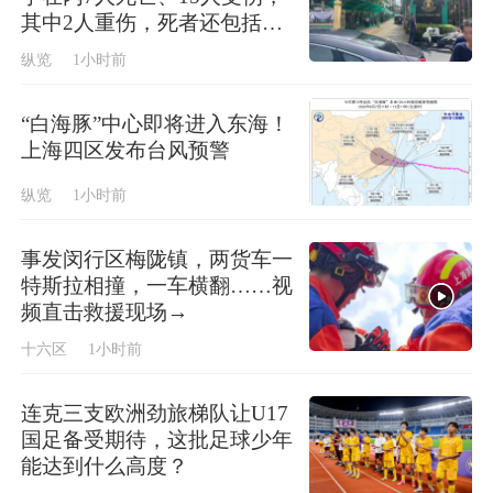
其中2人重伤，死者还包括3
名教师和3名学生
纵览
1小时前
“白海豚”中心即将进入东海！
上海四区发布台风预警
纵览
1小时前
事发闵行区梅陇镇，两货车一
特斯拉相撞，一车横翻……视
频直击救援现场→
十六区
1小时前
连克三支欧洲劲旅梯队让U17
国足备受期待，这批足球少年
能达到什么高度？