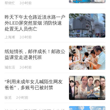
帮侬忙
2小时前
昨天下午太仓路近淡水路一户
外LED屏突然冒烟 消防快速
处置无人员伤亡
上海滩
2小时前
纸短情长，邮伴成长！邮政公
益课堂走进暑托班
城生活
2小时前
“利用未成年女儿喊陌生网友
爸爸”，多账号已被封禁
纵览
2小时前