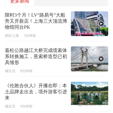
更多新闻
限时3个月！LV“路易号”大船
旁又开新店！上海三大顶流博
物馆同台PK
侬好上海
3分钟前
嘉松公路越江大桥完成缆索体
系转换施工，悬索桥造型已初
具雏形
城生活
8分钟前
《伦敦合伙人》开播在即：本
土品牌走出去，境外游客引进
来
城生活
9分钟前