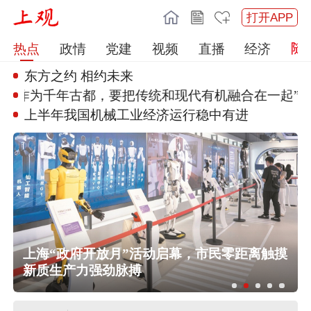
打开APP
热点
政情
党建
视频
直播
经济
东方之约 相约未来
“作为千年古都，要把传统和现代
有机融合在一起”
上半年我国机械工业经济运行稳中
有进
任前公示半年后，胡瑞连主动投案
上海“政府开放月”活动启幕，市民零距离触摸
外交部：日本“再军事化”已成地区和平
新质生产力强劲脉搏
稳现实威胁，必须高度警惕