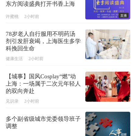
东方阅读盛典打开书香上海
直播
许蜜桃
2小时前
78岁老人自行服用不明药汤
剂引发肝衰竭，上海医生多学
科挽回生命
健康生活
2小时前
【城事】国风Cosplay“燃”动
上海：一场属于二次元年轻人
的双向奔赴
见识录
2小时前
多个副省级城市党委领导班子
调整