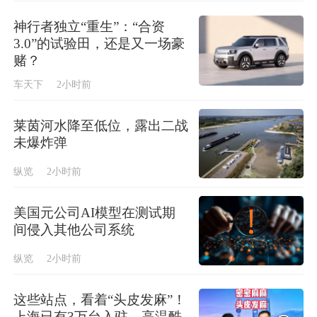
神行者独立“重生”：“合资
3.0”的试验田，还是又一场豪
赌？
车天下
2小时前
莱茵河水降至低位，露出二战
未爆炸弹
纵览
2小时前
美国元公司AI模型在测试期
间侵入其他公司系统
纵览
2小时前
这些站点，看着“头皮发麻”！
上海已有3万台入驻，高温酷