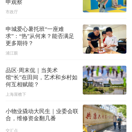
申观察
市政厅
申城爱心暑托班“一座难
求”：“热”从何来？能否满足
更多期待？
浦江眼
品区·周末侃｜当美术
馆“长”在田间，艺术和乡村如
何互相赋能？
上海屋檐下
小物业撬动大民生｜业委会联
合，维修资金翻几番
交汇点