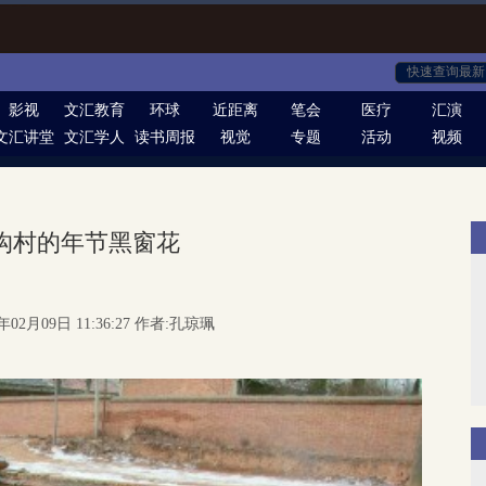
影视
文汇教育
环球
近距离
笔会
医疗
汇演
文汇讲堂
文汇学人
读书周报
视觉
专题
活动
视频
沟村的年节黑窗花
年02月09日 11:36:27 作者:孔琼珮