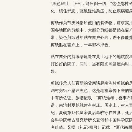
“黑色雄壮、正气，能压倒一切。”这也是村
化，镇住邪恶，驱散疑难杂症，防止疾病缠
剪纸作为节庆风俗所使用的装饰物，讲求实
国各地区的剪纸中，大部分剪纸都是贴在窗
常，染色剪纸过年贴在窗户外面，差不多能
剪纸贴在窗户上，一年都不掉色。
贴在窗外的剪纸给建造在黄土地下的地坑院
打扮好的院子。同时，当有阳光照进屋内时
娱。
剪纸传承人任育新的父亲谈起南沟村剪纸的
沟村剪纸不忌讳黑色，这是老祖宗传下来的
中有所佐证。族谱记载：“剪纸难考，喜事布
谱，南沟村夏朝就建有村庄。历史上，村人官
纪，夏朝第15代皇帝夏后皋驻守在陕县，死
会科学院考古研究所所长夏鼐和中国科学院
考价值。又据《礼记·檀弓》记载：“夏代尚黑