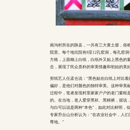
南沟村所在的陕县，一共有三大黄土塬，俗称“
院里。每个地坑院有8至12孔窑洞，每孔窑
方格，上面糊上白纸，白纸外又贴上黑色的
念，展现了民众质朴的审美情趣和初始的美
剪纸艺人任孟仓说：“黑色贴在白纸上对比着
偏好，是他们对颜色的独特审美。这种审美
过程中，笔者发现村里家家户户的老门窗框
的。在当地，老人爱穿黑袄、黑棉裤，据说
与白可以说是两种“本色”，如此对比鲜明，
专家乔台山分析认为：“在农业社会中，人
尊地。”