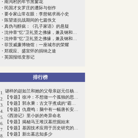
南沟村的年节黑窗花
民国才女罗庄的遭际与创作
要令家山常在眼：李慈铭求画小史
陈望道抗战期间的七篇佚文
真伪与醇疵：《孔子家语》的悬疑
沈仲章“忆”卫礼贤之佛缘，兼及钢和泰和...
沈仲章“忆”卫礼贤之佛缘，兼及钢和泰和...
菲茨威廉博物馆：一座城市的荣耀
郑观应、盛宣怀的捐纳之途
英国报纸变形记
排行榜
谜样的赵如兰和她的父母亲赵元任杨步伟
【专题】徐冲：不想做一个孤独的思想者
【专题】郭永秉：古文字煮成的“霸道公子”
【专题】仇鹿鸣：脑中有一幅唐长安地图
《西游记》里小妖的奇异命名
【专题】揭秘马王堆汉墓挖掘始末
【专题】基因技术应用于历史研究的陷阱与...
【专题】新出墓志知多少