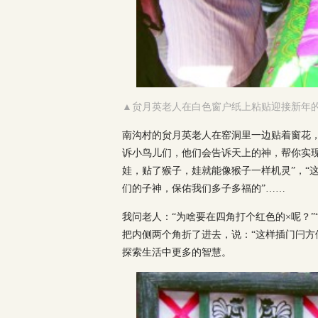
▲贠月英老人在白色窗户纸上粘贴迎接新年
南沟村的贠月英老人在窑洞里一边贴着窗花
诉小鸟儿们，他们会告诉天上的神，帮你实现
娃，贴了猴子，娃就能像猴子一样机灵”，“
们的子神，保佑我们多子多福的”……
我问老人：“为啥要在四角打个红色的×呢？”
把内侧两个角折了进去，说：“这样插门闩方
探索生活中更多的智慧。