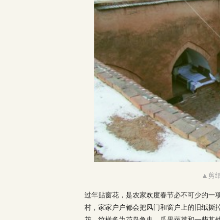
▲剪
过年贴窗花，是农家欢度春节必不可少的一
村，家家户户都会把风门和窗户上的旧纸撕
花，纹样多为花鸟鱼虫、瓜果蔬菜和一些其