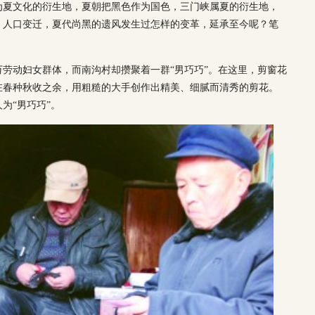
为夏文化的衍生地，夏朝把黑色作为国色，三门峡属夏的衍生地，
，人口变迁，夏代尚黑的遗风发生过怎样的变革，延承至今呢？笔
劳动妇女群体，而南沟村却攒聚着一群“男巧巧”。在这里，剪窗花
在春种秋收之余，用粗糙的大手创作出精美、细腻而清秀的剪花。
为“男巧巧”。