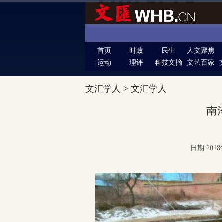
首页
时政
民生
人文聚焦
运动
理评
科技文摘
文艺百家
文汇学人
>
文汇学人
南
日期:2018