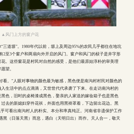
▲风门上方的窗户花
三道塬”。1980年代以前，塬上及周边95%的农民几乎都住在地坑
洞有2至3个窗户和两扇向外开启的风门。窗户和风门的棂子是井字形
窗花。这些窗花是村民对自然的感受，是他们最原始淳朴的审美理
好愿望。
好看。”人眼对事物的颜色最为敏感，黑色便是南沟村村民对颜色的
融入生活中的点点滴滴，又世世代代承袭了下来。在走访南沟村的
是黑色，旧时的桌椅漆成黑色，娶亲的人家送的嫁妆箱子也是黑色
，过去的新媳妇穿件花袄，外面也用黑褂罩着，下边留出花边。黑
似乎可看出南沟村人的朴实、本分和率真纯正。河南省非遗保护工作
们遇黑（日落天黑）而息，遇白（天明日出）而作。天人合一，敬天