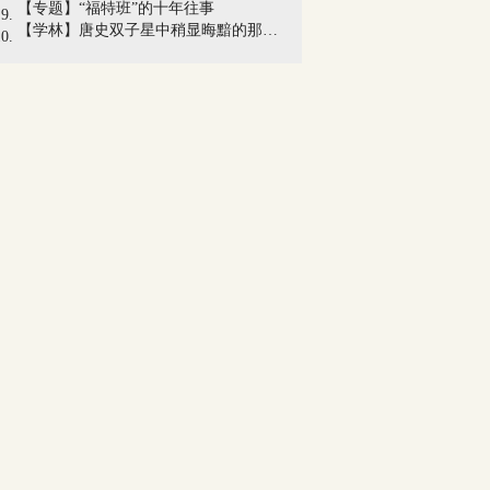
【专题】“福特班”的十年往事
【学林】唐史双子星中稍显晦黯的那一颗