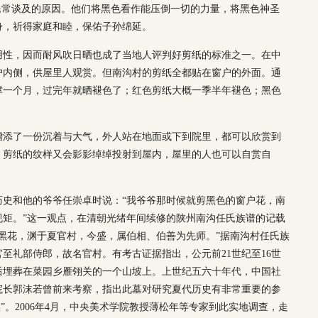
民常谈及的原因。他们将黑色看作能压倒一切的力量，将黑色神圣
身，祈得家庭和睦，保佑子孙绵延。
用性，因而耐风吹日晒也成了当地人评判好剪纸的标准之一。在中
户内侧，供屋里人观赏。但南沟村的剪纸全都贴在窗户的外面。通
撑一个月，过完年就晒褪色了；红色剪纸大概一季半年褪色；黑色
增添了一份沉着与大气，外人站在地面或下到院里，都可以欣赏到
，剪纸的纹样又会影影绰绰投射到屋内，屋里的人也可以自赏自
历史和他的爷爷任崇卓时说：“我爷爷那时候就剪黑色的窗户花，南
规矩。”这一观点，在清朝光绪年间续修的陕州南沟任氏族谱的记载
黑花，渊于夏官村，今盛，属伯相、伯善为先师。”据南沟村任氏族
至礼部侍郎，故名官村。有考古证据指出，公元前21世纪至16世
后埋葬在菜园乡雁翎关的一个山坡上。上世纪五六十年代，中国社
院长郭沫若曾前来考察，指出此墓对研究夏代历史有非常重要的参
”。2006年4月，中央美术学院教授薄松年等专家到此实地调查，走