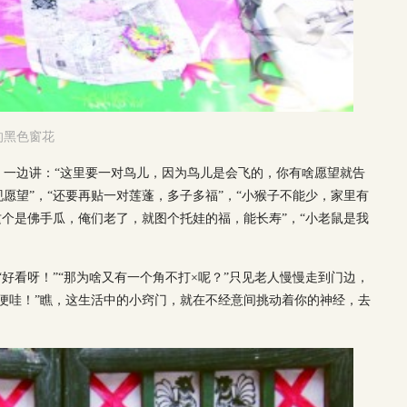
的黑色窗花
，一边讲：“这里要一对鸟儿，因为鸟儿是会飞的，你有啥愿望就告
愿望”，“还要再贴一对莲蓬，多子多福”，“小猴子不能少，家里有
这个是佛手瓜，俺们老了，就图个托娃的福，能长寿”，“小老鼠是我
“好看呀！”“那为啥又有一个角不打×呢？”只见老人慢慢走到门边，
便哇！”瞧，这生活中的小窍门，就在不经意间挑动着你的神经，去