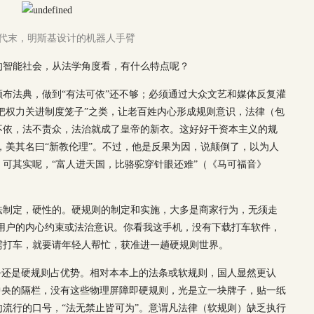
0年代末，明斯基设计的机器人手臂
的智能社会，从法学角度看，有什么特点呢？
布法典，做到“有法可依”还不够；必须通过大众文艺和媒体反复灌
“把权力关进制度笼子”之类，让老百姓内心形成规则意识，法律（包
不依，法不责众，法治就成了皇帝的新衣。这好好干资本主义的规
，美其名曰“新教伦理”。不过，他是反果为因，说颠倒了，以为人
可其实呢，“富人进天国，比骆驼穿针眼还难”（《马可福音》
法制定，硬性的。硬规则的制定和实施，大多是商家行为，无须走
用户的内心约束或法治意识。你看我这手机，没有下载打车软件，
需打车，就要请年轻人帮忙，获准进一趟硬规则世界。
乎还是硬规则占优势。相对本本上的法条或软规则，国人显然更认
中央的隔栏，没有这些物理屏障即硬规则，光是立一块牌子，贴一纸
流行的口号，“法无禁止皆可为”。意谓凡法律（软规则）缺乏执行