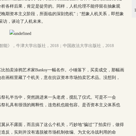
分析各样后果，肯定是徒劳的。同样，人机伦理不能停留在抽象观
纪晚期资本主义阶段，所面临的深刻危机”；“想象人机关系，即想象
采访，谈论了人机未来。
能》，牛津大学出版社，2018；中国政法大学出版社，2018
比拍卖涂鸦艺术家Banksy一幅名作。小锤落下，买卖成交，那幅画
他在画框里藏了个机关，意在抗议资本市场拍卖艺术品。没想到，
落祭礼半当中，突然跳进来一头老虎，搅乱了仪式。可是不一会
落祭礼具有很强的阐释性，连危机也能包容。是否资本主义体系也
翼从不露面，而且搞了这么个机关，巧妙地“骗过”了拍卖行，做得
是造反，实则并没有逃脱被市场机制收编、为文化冷战利用的命