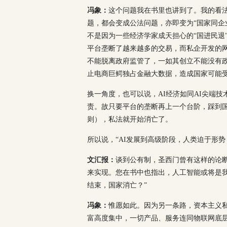
冯象：
这个问题我在书里也讲到了。我的看
题，都会变成公法问题，亦即变为“国家同企
不是因为一些经济学家成天担心的“国进民退
平台垄断了越来越多的交易，而私企开发的
不能脱离政府监管了，一如其创立不能没有
止电商巨鳄独占金融大数据，造成国家可能受A
换一角度，也可以说，AI经济如同AI尖端
责。故只要平台的垄断再上一个台阶，踩到
则），私法就开始消亡了。
所以说，“AI发展到高级阶段，人类迫于形势
文汇报：
谈到公有制，圣西门曾有这样的论
来实现。您在书中也指出，人工智能或将是
结束，国家消亡？”
冯象：
惟愿如此。因为另一条路，资本主义
富高度集中，一切产品、服务连同物联网底层