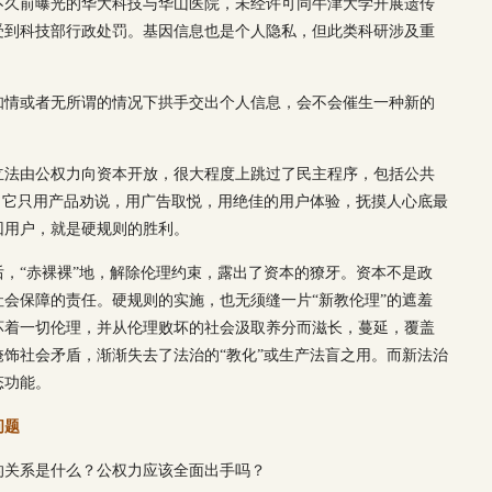
不久前曝光的华大科技与华山医院，未经许可同牛津大学开展遗传
受到科技部行政处罚。基因信息也是个人隐私，但此类科研涉及重
知情或者无所谓的情况下拱手交出个人信息，会不会催生一种新的
立法由公权力向资本开放，很大程度上跳过了民主程序，包括公共
。它只用产品劝说，用广告取悦，用绝佳的用户体验，抚摸人心底最
回用户，就是硬规则的胜利。
，“赤裸裸”地，解除伦理约束，露出了资本的獠牙。资本不是政
会保障的责任。硬规则的实施，也无须缝一片“新教伦理”的遮羞
坏着一切伦理，并从伦理败坏的社会汲取养分而滋长，蔓延，覆盖
饰社会矛盾，渐渐失去了法治的“教化”或生产法盲之用。而新法治
态功能。
问题
的关系是什么？公权力应该全面出手吗？