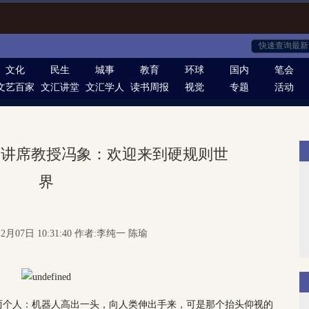
文化
民生
城事
教育
环球
国内
笔会
文艺百家
文汇讲堂
文汇学人
读书周报
视觉
专题
活动
学讲席教授冯象：欢迎来到硬规则世
界
2月07日 10:31:40 作者:李纯一 陈瑜
两个人：机器人高出一头，向人类伸出手来，可是那个抬头仰视的