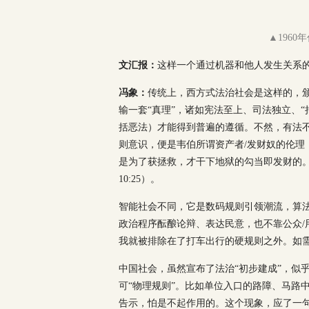
▲196
文汇报：
这样一个通过机器和他人发生关系
冯象：
传统上，西方式法治社会是这样的，颁
输一套“真理”，诸如宪法至上、司法独立、
括恶法）才能得到普遍的遵循。不然，有法
则意识，便是韦伯所谓资产者/发财奴的伦理
是为了获拯救，才干下地狱的勾当即发财的。
10:25）。
智能社会不同，它是数码规则引领潮流，算
政治程序酝酿论辩、表达民意，也不靠公众/
我就被排除在了打车出行的硬规则之外。如
中国社会，虽然宣布了法治“初步建成”，似
可“物理规则”。比如单位入口的路障、马路
告示，怕是不起作用的。这个现象，应了一句