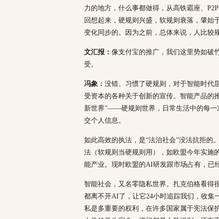
力的地方，什么事都做得，从高铁霸座、P2
回想起来，硬规则兴盛，软规则衰落，肇始于
变化同步的。因为之前，总体来说，人比较
文汇报：
像支付宝的推广，我们这里势如破
受。
冯象：
没错。习惯了硬规则，对于智能时代层
受资本的各种关于创新的宣传。智能产品的推
新世界”——硬规则世界，日常生活中的每一
交个人信息。
如此高效的执法，是“法治社会”没法抗拒的
法（软规则当硬规则用），如欧盟今年实施
能产业。现时欧盟的AI研发跟市场占有，已
智能社会，又名零隐私世界。扎克伯格看得
都离不开AI了，让它24小时追踪我们，收
私是多重要的权利，在许多国家属于宪法保