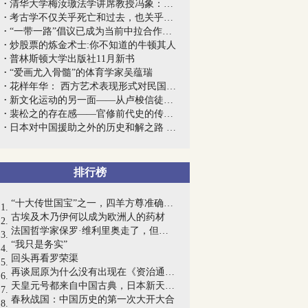
清华大学梅汝璈法学讲席教授冯象：欢迎来...
考古学不仅关乎死亡和过去，也关乎生存和...
“一带一路”倡议已成为当前中拉合作的新...
炒股票的炼金术士:你不知道的牛顿其人
普林斯顿大学出版社11月新书
“爱画尤入骨髓”的体育学家吴蕴瑞
花样年华： 西方艺术表现形式对民国时期...
新文化运动的另一面——从卢梭信徒张竞生...
裴松之的存在感——官修前代史的传统是怎...
日本对中国援助之外的历史和解之路 | 沙青青
排行榜
“十大传世国宝”之一，四羊方尊准确出土...
古埃及木乃伊何以成为欧洲人的药材
法国哲学家保罗·维利里奥走了，但他对这...
“我只是务实”
回头再看罗荣渠
再谈屈原为什么没有出现在《资治通鉴》中
天皇元号都来自中国古典，日本新天皇5月1...
春秋战国：中国历史的第一次大开大合