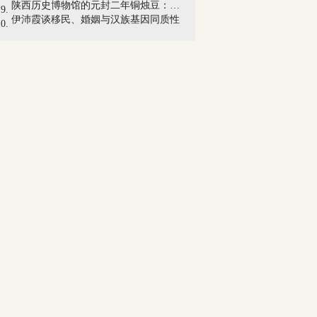
陕西历史博物馆的元封二年铜烛豆：重要的...
伊沛霞谈移民、婚姻与汉族基因同质性