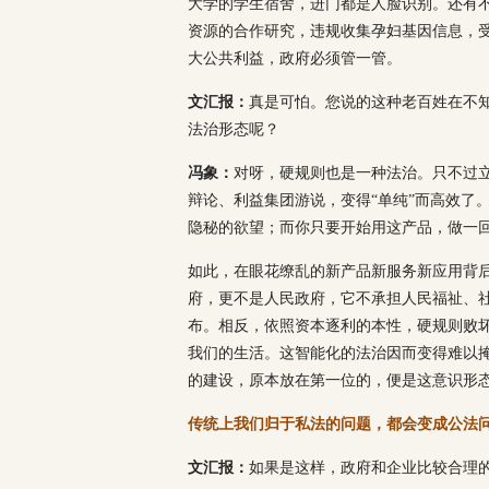
大学的学生宿舍，进门都是人脸识别。还有
资源的合作研究，违规收集孕妇基因信息，
大公共利益，政府必须管一管。
文汇报：
真是可怕。您说的这种老百姓在不
法治形态呢？
冯象：
对呀，硬规则也是一种法治。只不过
辩论、利益集团游说，变得“单纯”而高效了
隐秘的欲望；而你只要开始用这产品，做一
如此，在眼花缭乱的新产品新服务新应用背后
府，更不是人民政府，它不承担人民福祉、社
布。相反，依照资本逐利的本性，硬规则败
我们的生活。这智能化的法治因而变得难以掩
的建设，原本放在第一位的，便是这意识形
传统上我们归于私法的问题，都会变成公法
文汇报：
如果是这样，政府和企业比较合理