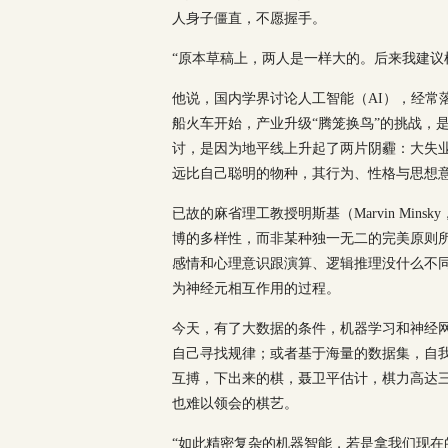
人身子僵直，不愿握手。
“原本草稿上，两人是一样大的。后来我建议
他说，国内学界讨论人工智能（AI），经常
船火车开始，产业升级“腾笼换鸟”的挑战，
讨，是因为地平线上升起了两片阴霾：大失业
远比自己聪明的物种，其行为、性格与思想
已故的麻省理工教授明斯基（Marvin Mins
博的多样性，而非某种独一无二的完美原则所赐”（The
感情和心理意识跟演算、逻辑推理没什么不
为神经元相互作用的过程。
今天，有了大数据的条件，机器学习和神经网
自己寻找规律；或者基于海量的数据集，自我学习
互搏，下出来的棋，聂卫平估计，棋力高达
也难以领会的棋艺。
“如此精密复杂的机器智能，若是拿我们现