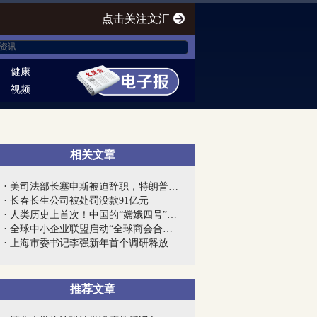
点击关注文汇
健康
视频
相关文章
美司法部长塞申斯被迫辞职，特朗普终向“...
长春长生公司被处罚没款91亿元
人类历史上首次！中国的“嫦娥四号”到底...
全球中小企业联盟启动“全球商会合作网”...
上海市委书记李强新年首个调研释放强烈信...
推荐文章