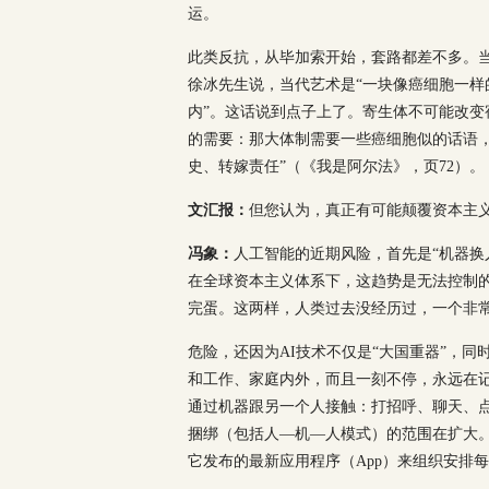
运。
此类反抗，从毕加索开始，套路都差不多。当
徐冰先生说，当代艺术是“一块像癌细胞一样
内”。这话说到点子上了。寄生体不可能改变
的需要：那大体制需要一些癌细胞似的话语
史、转嫁责任”（《我是阿尔法》，页72）。
文汇报：
但您认为，真正有可能颠覆资本主
冯象：
人工智能的近期风险，首先是“机器换
在全球资本主义体系下，这趋势是无法控制
完蛋。这两样，人类过去没经历过，一个非
危险，还因为AI技术不仅是“大国重器”，
和工作、家庭内外，而且一刻不停，永远在
通过机器跟另一个人接触：打招呼、聊天、
捆绑（包括人—机—人模式）的范围在扩大
它发布的最新应用程序（App）来组织安排