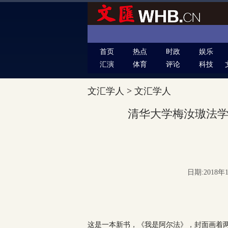
首页
热点
时政
娱乐
汇演
体育
评论
科技
文汇学人
>
文汇学人
清华大学梅汝璈法
日期:2018年1
这是一本新书，《我是阿尔法》，封面画着