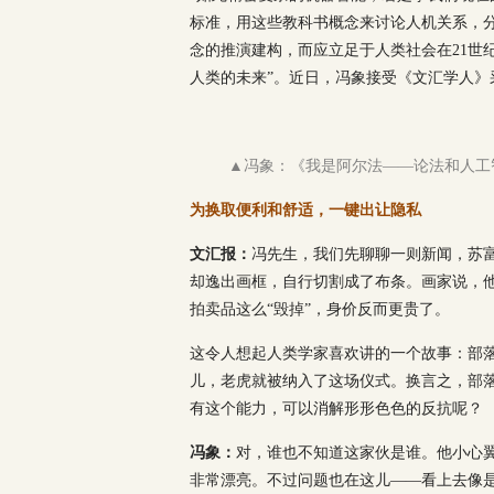
标准，用这些教科书概念来讨论人机关系，
念的推演建构，而应立足于人类社会在21世
人类的未来”。近日，冯象接受《文汇学人》
▲冯象：《我是阿尔法——论法和人工智
为换取便利和舒适，一键出让隐私
文汇报：
冯先生，我们先聊聊一则新闻，苏富
却逸出画框，自行切割成了布条。画家说，
拍卖品这么“毁掉”，身价反而更贵了。
这令人想起人类学家喜欢讲的一个故事：部
儿，老虎就被纳入了这场仪式。换言之，部
有这个能力，可以消解形形色色的反抗呢？
冯象：
对，谁也不知道这家伙是谁。他小心翼
非常漂亮。不过问题也在这儿——看上去像