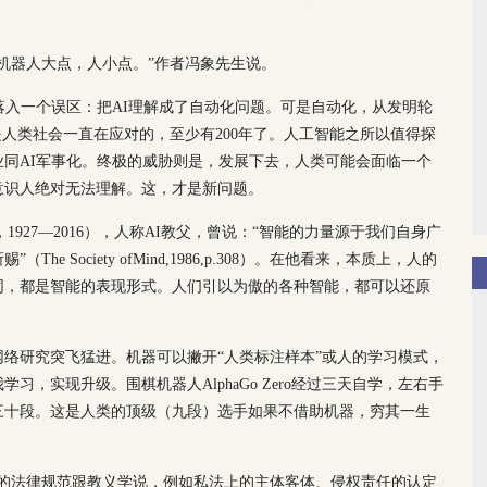
机器人大点，人小点。”作者冯象先生说。
落入一个误区：把AI理解成了自动化问题。可是自动化，从发明轮
是人类社会一直在应对的，至少有200年了。人工智能之所以值得探
同AI军事化。终极的威胁则是，发展下去，人类可能会面临一个
意识人绝对无法理解。这，才是新问题。
ky，1927—2016），人称AI教父，曾说：“智能的力量源于我们自身广
 Society ofMind,1986,p.308）。在他看来，本质上，人的
同，都是智能的表现形式。人们引以为傲的各种智能，都可以还原
络研究突飞猛进。机器可以撇开“人类标注样本”或人的学习模式，
，实现升级。围棋机器人AlphaGo Zero经过三天自学，左右手
三十段。这是人类的顶级（九段）选手如果不借助机器，穷其一生
在的法律规范跟教义学说，例如私法上的主体客体、侵权责任的认定