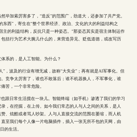
然毕加索厉害多了，“造反”的范围广，劲道大，还参加了共产党。
的东西”，寄生在“整个世界经济、政治、文化的大的利益结构之
宿主的利益结构，反抗只是一种姿态。“那姿态其实是宿主体制运作
，包括行为艺术大腕儿什么的，来营造异见、贬低道德，或改写历
义体系的，是人工智能。为什么？
人”，波及的行业有增无减，故称“大失业”；再有就是AI军事化。但
的。竞争太厉害了，谁也不敢落后；谁不机器换人，不军事化，谁
常痛苦，一个非常危险。
同时也跟日常生活搅在一块儿。智能终端（如手机）渗透了我们的学习
记录，在挖掘，在上传。如今我们常态的人与人之间的关系，是人
点赞、炫酷或者骂人吵架。人与人直接交流的范围在萎缩，而人机
。直至我们每个人像一片电脑插件，插入一张无所不包的天网，由
每日的生活。