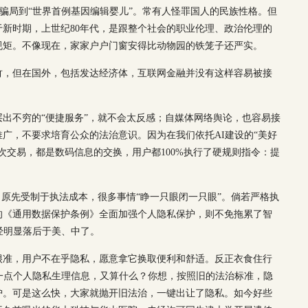
P骗局到“世界首例基因编辑婴儿”。常有人怪罪国人的民族性格。但
新时期，上世纪80年代，是跟整个社会的职业伦理、政治伦理的
规矩。不像现在，家家户户门窗安得比动物园的铁笼子还严实。
竹，但在国外，包括发达经济体，互联网金融并没有这样容易被接
出不穷的“便捷服务”，就不会太反感；自媒体网络舆论，也容易接
广，不要求培育公众的法治意识。因为在我们依托AI建设的“美好
次交易，都是数码信息的交换，用户都100%执行了硬规则指令：提
。原先受制于执法成本，很多事情“睁一只眼闭一只眼”。倘若严格执
的《通用数据保护条例》全面加强个人隐私保护，则不免拖累了智
经明显落后于美、中了。
很准，用户不在乎隐私，愿意拿它换取便利和舒适。反正衣食住行
集一点个人隐私生理信息，又算什么？你想，按照旧的法治标准，隐
护。可是这么快，大家就抛开旧法治，一键出让了隐私。如今好些