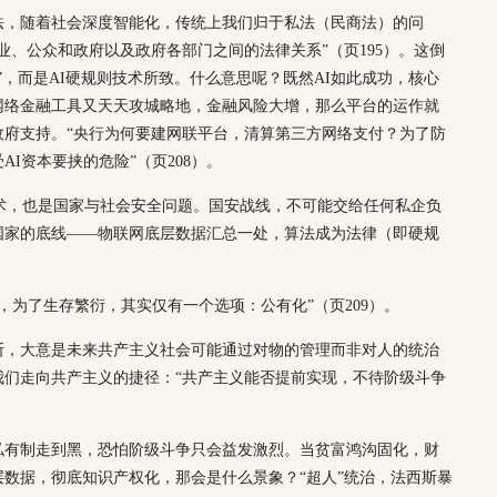
法，随着社会深度智能化，传统上我们归于私法（民商法）的问
业、公众和政府以及政府各部门之间的法律关系”（页195）。这倒
”，而是AI硬规则技术所致。什么意思呢？既然AI如此成功，核心
网络金融工具又天天攻城略地，金融风险大增，那么平台的运作就
政府支持。“央行为何要建网联平台，清算第三方网络支付？为了防
I资本要挟的危险”（页208）。
技术，也是国家与社会安全问题。国安战线，不可能交给任何私企负
国家的底线——物联网底层数据汇总一处，算法成为法律（即硬规
，为了生存繁衍，其实仅有一个选项：公有化”（页209）。
断，大意是未来共产主义社会可能通过对物的管理而非对人的统治
我们走向共产主义的捷径：“共产主义能否提前实现，不待阶级斗争
私有制走到黑，恐怕阶级斗争只会益发激烈。当贫富鸿沟固化，财
数据，彻底知识产权化，那会是什么景象？“超人”统治，法西斯暴