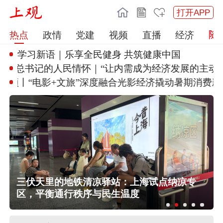
打开APP
热点
政情
党建
视频
直播
经济
学习新语｜乐享全民健身 共筑健
康中国
总书记的人民情怀｜“让内需成为
经济发展的主动力”
频丨“电影+文旅”深度融合
光影经济撬动暑期消费新蓝
三伏天里的地铁清凉驿站：上海试点纳凉专
区，平衡通行秩序与民生温度
陕西柞水泥石流已致2人死亡，仍有1
人失联