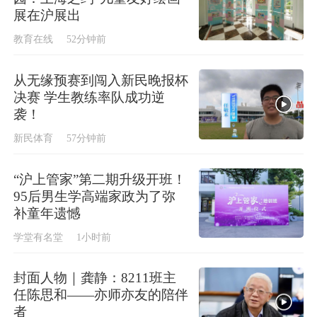
展在沪展出
教育在线
52分钟前
从无缘预赛到闯入新民晚报杯
决赛 学生教练率队成功逆
袭！
新民体育
57分钟前
“沪上管家”第二期升级开班！
95后男生学高端家政为了弥
补童年遗憾
学堂有名堂
1小时前
封面人物｜龚静：8211班主
任陈思和——亦师亦友的陪伴
者