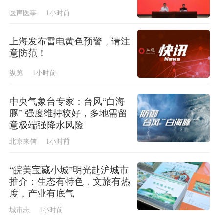
医声医事
1小时前
上海发布雷电黄色预警，请注
意防范！
纵览
1小时前
中央气象台专家：台风“白海
豚” 强度维持较好，多地需留
意极端强降水风险
北京来信
1小时前
“皖美宝藏小城”明光赴沪城市
推介：生态有特色，文旅有热
度，产业有底气
城市志
1小时前