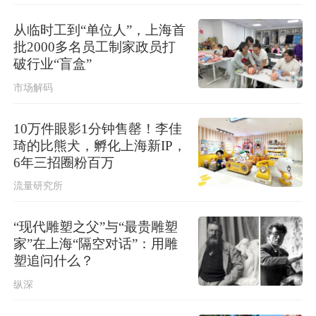
上海发布雷电黄色预警，请注意防
范！
从临时工到“单位人”，上海首
批2000多名员工制家政员打
破行业“盲盒”
市场解码
10万件眼影1分钟售罄！李佳
琦的比熊犬，孵化上海新IP，
6年三招圈粉百万
流量研究所
“现代雕塑之父”与“最贵雕塑
家”在上海“隔空对话”：用雕
塑追问什么？
纵深