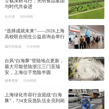
廿载深耕笃行，光明食品集团
与时代共奋进
企示录
18分钟前
“选择成就未来”——2026上海
高校联合招生公益咨询会举行
城市的味道
35分钟前
台风“白海豚”登陆地点更新，
最大可能登陆浙江三门至瑞
安，上海位于危险半圆
城事更新
35分钟前
上海绿化市容行业迎战“白海
豚”，734支应急队伍全员到岗