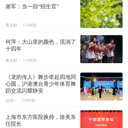
谢军：当一回“招生官”
夜光杯
1小时前
何萍：大山里的颜色，流淌了
十四年
夜光杯
1小时前
《龙的传人》舞步牵起四地同
心圆，沪港澳台青少年体育舞
蹈交流闪耀静安
运动+
1小时前
上海市东方医院换帅，徐美东
任院长