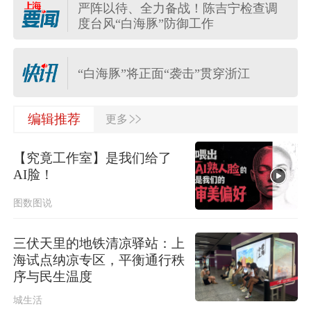
严阵以待、全力备战！陈吉宁检查调
上海发布雷电黄色预警，请注意防
度台风“白海豚”防御工作
范！
“白海豚”将正面“袭击”贯穿浙江
>>
国家防总对江苏安徽启动防汛防台风
编辑推荐
更多
四级应急响应
【究竟工作室】是我们给了
航行警告！南海部分海域进行军事训
AI脸！
练 禁止驶入
图数图说
迎战“白海豚”，多区上午起转移安置，
上海转移人数至17时将达2.36万人
三伏天里的地铁清凉驿站：上
海试点纳凉专区，平衡通行秩
陕西柞水泥石流已致2人死亡，仍有1
序与民生温度
人失联
城生活