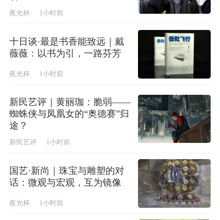
夜光杯
1小时前
十日谈·最是书香能致远｜戴
薇薇：以书为引，一路芬芳
夜光杯
1小时前
新民艺评｜黄丽珈：脆弱——
蜘蛛侠与凤凰女的“奥德赛”归
途？
新民艺评
1小时前
国艺·新尚｜珠宝与雕塑的对
话：微观与宏观，互为镜像
夜光杯
1小时前