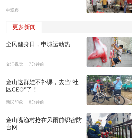
申观察
更多新闻
全民健身日，申城运动热
文汇视觉
7分钟前
金山这群娃不补课，去当“社
区CEO”了！
新民印象
8分钟前
金山嘴渔村抢在风雨前织密防
台网