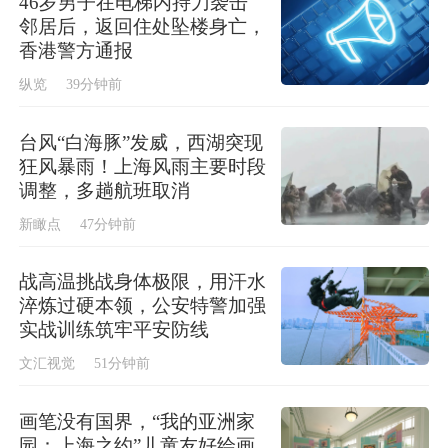
46岁男子在电梯内持刀袭击
邻居后，返回住处坠楼身亡，
香港警方通报
纵览
39分钟前
台风“白海豚”发威，西湖突现
狂风暴雨！上海风雨主要时段
调整，多趟航班取消
新瞰点
47分钟前
战高温挑战身体极限，用汗水
淬炼过硬本领，公安特警加强
实战训练筑牢平安防线
文汇视觉
51分钟前
画笔没有国界，“我的亚洲家
园：上海之约”儿童友好绘画