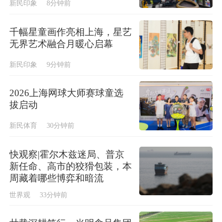
新民印象
8分钟前
千幅星童画作亮相上海，星艺
无界艺术融合月暖心启幕
新民印象
9分钟前
2026上海网球大师赛球童选
拔启动
新民体育
30分钟前
快观察|霍尔木兹迷局、普京
新任命、高市的狡猾包装，本
周藏着哪些博弈和暗流
世界观
33分钟前