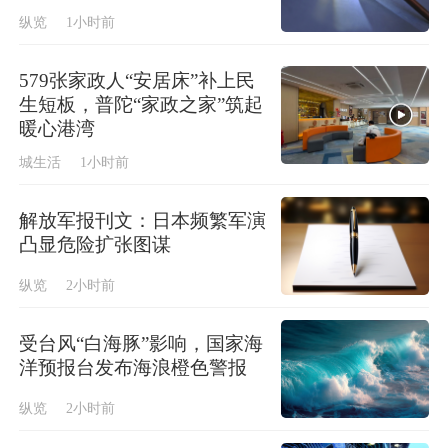
纵览
1小时前
579张家政人“安居床”补上民
生短板，普陀“家政之家”筑起
暖心港湾
城生活
1小时前
解放军报刊文：日本频繁军演
凸显危险扩张图谋
纵览
2小时前
受台风“白海豚”影响，国家海
洋预报台发布海浪橙色警报
纵览
2小时前