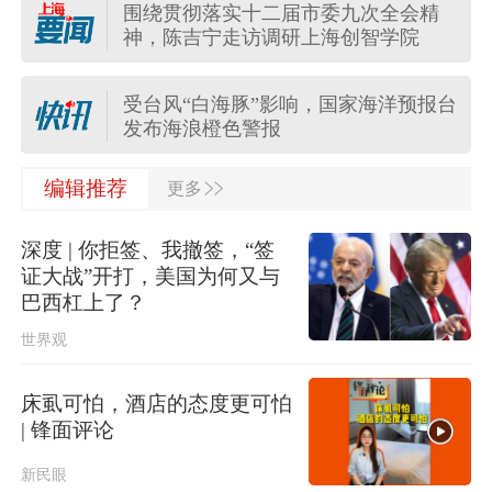
围绕贯彻落实十二届市委九次全会精
保障生态环境法典实施，最高法发布
神，陈吉宁走访调研上海创智学院
首个配套司法解释
受台风“白海豚”影响，国家海洋预报台
发布海浪橙色警报
>>
中方代表：防止“三股势力”借助新兴技
编辑推荐
更多
术蔓延渗透
深度 | 你拒签、我撤签，“签
WTT横滨冠军赛：国乒女单全员告
证大战”开打，美国为何又与
捷，陈熠将与张本美和竞争八强席位
巴西杠上了？
世界观
台风“白海豚”最新路径：预计7日移入
东海，逐渐向华东沿海靠近
床虱可怕，酒店的态度更可怕
美国北卡罗来纳州发生大规模枪击事
| 锋面评论
件 多人伤亡
新民眼