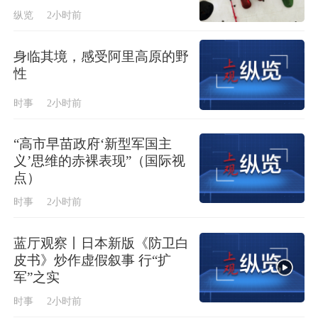
纵览
2小时前
身临其境，感受阿里高原的野
性
时事
2小时前
“高市早苗政府‘新型军国主
义’思维的赤裸表现”（国际视
点）
时事
2小时前
蓝厅观察丨日本新版《防卫白
皮书》炒作虚假叙事 行“扩
军”之实
时事
2小时前