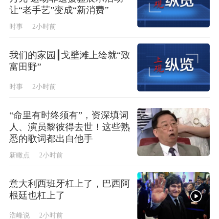
让“老手艺”变成“新消费”
时事
2小时前
我们的家园┃戈壁滩上绘就“致
富田野”
时事
2小时前
“命里有时终须有”，资深填词
人、演员黎彼得去世！这些熟
悉的歌词都出自他手
新瞰点
2小时前
意大利西班牙杠上了，巴西阿
根廷也杠上了
浩峰说
2小时前