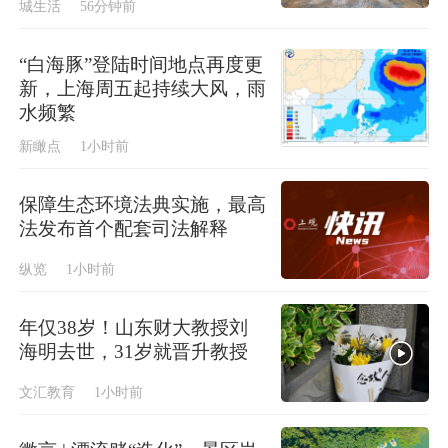
城生活
56分钟前
“白海豚”登陆时间地点再度更
新，上海周五起持续大风，雨
水频繁
新瞰点
1小时前
保障生态环境法典实施，最高
法发布首个配套司法解释
纵览
1小时前
年仅38岁！山东财大教授刘
海明去世，31岁就晋升教授
文汇教育
1小时前