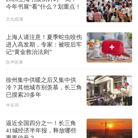
今年书展“看”什么？划重点！
文化观澜
上海人请注意！夏季蛇虫咬伤
进入高发期，专家：被咬后牢
记“黄金救治法则”
医声医事
徐州集中供暖之后又集中供
冷？其他城市别羡慕，长三角
已摸索20多年
华东局
逼近全国四分之一！长三角
41城经济半年报，释放哪些
重要信号？