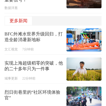
数据洋葱
更多新闻
BFC外滩水世界升级回归，打
造全龄消暑新地标
文汇视觉
7分钟前
实现上海超级稻零的突破，他
的二十多年只为一件事
城事更新
22分钟前
烈日街巷里的“社区环境体验
官”