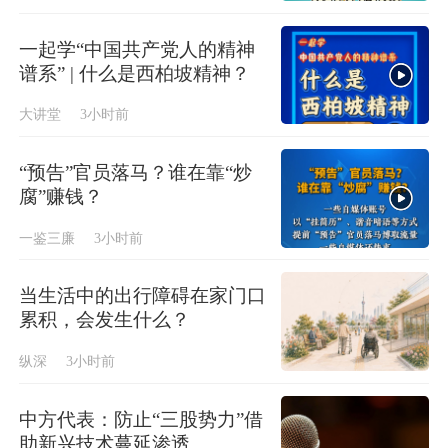
一起学“中国共产党人的精神
谱系” | 什么是西柏坡精神？
大讲堂
3小时前
“预告”官员落马？谁在靠“炒
腐”赚钱？
一鉴三廉
3小时前
当生活中的出行障碍在家门口
累积，会发生什么？
纵深
3小时前
中方代表：防止“三股势力”借
助新兴技术蔓延渗透