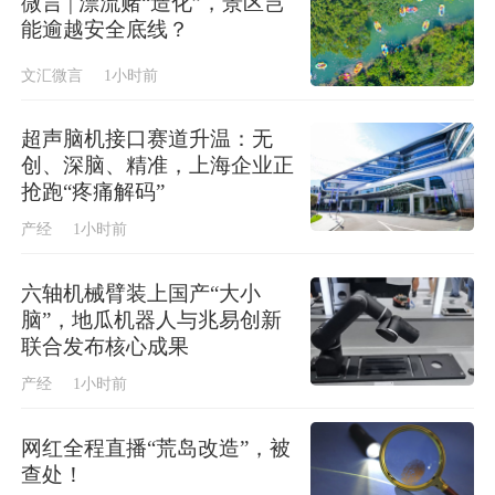
微言 | 漂流赌“造化”，景区岂
能逾越安全底线？
文汇微言
1小时前
超声脑机接口赛道升温：无
创、深脑、精准，上海企业正
抢跑“疼痛解码”
产经
1小时前
六轴机械臂装上国产“大小
脑”，地瓜机器人与兆易创新
联合发布核心成果
产经
1小时前
网红全程直播“荒岛改造”，被
查处！