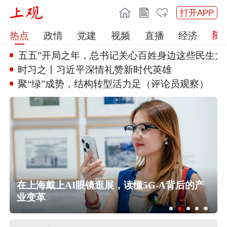
打开APP
热点
政情
党建
视频
直播
经济
十五五”开局之年
，总书记关心百姓身边这些民生大
事
时习之丨习近平深情礼赞新时代英
雄
聚“绿”成势，结构转型活力足（
评论员观察）
在上海戴上AI眼镜逛展，读懂5G‑A背后的产
业变革
美国北卡罗来纳州发生大规模枪击事
件 多人伤亡