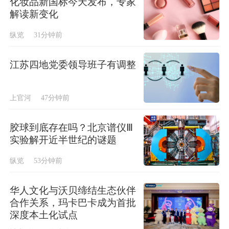
化妆品新国标今天发布，专家
解读新变化
纵览
31分钟前
江苏四地党委领导班子有调整
上官河
47分钟前
胶球到底存在吗？北京谱仪Ⅲ
实验解开近半世纪的谜题
纵览
53分钟前
华人文化与沃贝缔结生态伙伴
合作关系，玛卡巴卡成为首批
深度本土化试点