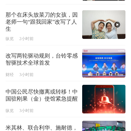
那个在床头放菜刀的女孩，因
老师一句“跟我回家”改写了人
生
纵览
2小时前
改写两轮驱动规则，台铃零感
智驱技术全球首发
财经
3小时前
中国公民尽快撤离或转移！中
国驻刚果（金）使馆紧急提醒
纵览
3小时前
米其林、联合利华、施耐德，