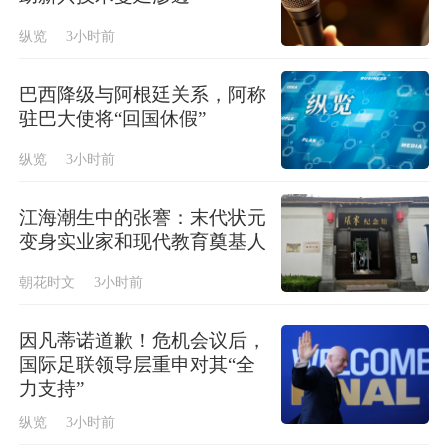
纵览
3小时前
巴西降级与阿根廷关系，阿称
驻巴大使将“回国休假”
纵览
3小时前
江海潮生中的张謇：末代状元
变身实业家和现代教育奠基人
朝花时文
3小时前
因凡蒂诺道歉！危机会议后，
国际足联领导层重申对其“全
力支持”
纵览
3小时前