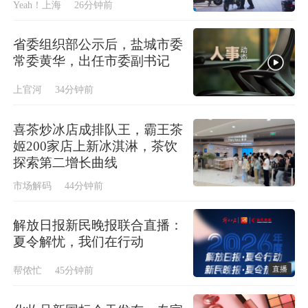
Yeah！上海
26分钟前
省委组织部公示后，盐城市委
常委黄华，出任市委副书记
上官河
34分钟前
喜茶炒冰店成排队王，霸王茶
姬200家店上新冰淇淋，茶饮
探索第二增长曲线
市场解码
44分钟前
解放日报新民晚报联合直播：
夏令解忧，我们在行动
直播
帮侬忙
45分钟前