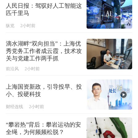
人民日报：驾驭好人工智能这
匹千里马
纵览
2小时前
滴水湖畔“双向担当”：上海优
秀党务工作者成云霞，技术攻
关与党建工作两手抓
前沿风
2小时前
上海国资新政，引导投早、投
小、投硬科技
财经连线
2小时前
“攀岩热”背后：攀岩运动的安
全绳，为何频频松脱？