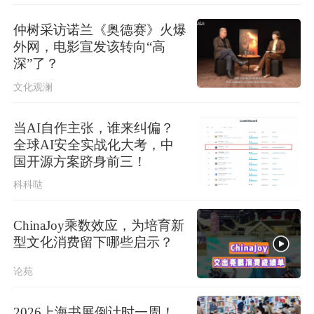
保障生态环境法典实施，最高法发布
首个配套司法解释
仲树采访诺兰《奥德赛》火爆
外网，电影宣发该转向“高
深”了？
文化观澜
当AI自作主张，谁来纠偏？
全球AI安全实战化大考，中
国开源方案跻身前三！
科科哒
ChinaJoy乘数效应，为培育新
型文化消费留下哪些启示？
论苑
2026上海书展倒计时一周！