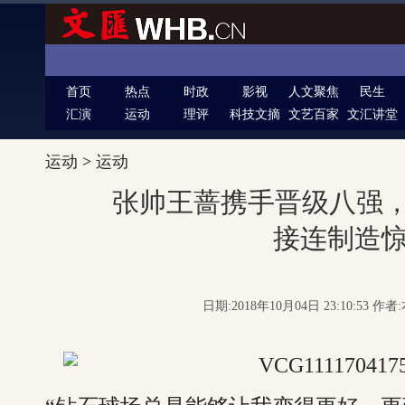
首页
热点
时政
影视
人文聚焦
民生
汇演
运动
理评
科技文摘
文艺百家
文汇讲堂
运动
>
运动
张帅王蔷携手晋级八强，
接连制造
日期:2018年10月04日 23:10:53