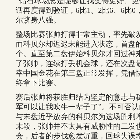
“钻石球场总是能够让我变得更好、更
话再度得到验证，6比1、2比6、6比
尔跻身八强。
整场比赛张帅打得非常主动，率先破发
而科贝尔却迟迟未能进入状态，首盘的
个。直至第二盘伊始科贝尔才回过神
了张帅，连续打丢机会球，还在次盘
幸中国金花在第三盘正常发挥，凭借
终拿下比赛。
赛后张帅将获胜归结为坚定的意志与
军可以让我吹牛一辈子了”。不可否
与末盘近乎放弃的科贝尔为这场胜利
末段，张帅并不太具有威胁性的二发
会，后者的步伐愈发沉重，回球失误