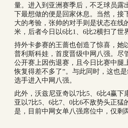
量。进入到亚洲赛季后，不乏球员露
下最想做的便是回家休息。当然，接
大的考验，张帅的对手则是状态在线
米，后者今日以6比1、6比2横扫了
持外卡参赛的王蔷也创造了惊喜，她以
普利斯科娃，首度晋级中网八强。尽
公开赛上因伤退赛，且今日比赛中腿
恢复得差不多了”。与此同时，这也是继
选手进入中网八强。
此外，沃兹尼亚奇以7比5、6比4赢
亚以7比5、6比7、0比6不敌势头正
是，目前中网女单八强席位中，仅剩