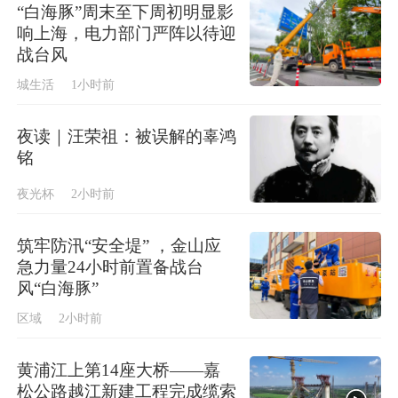
“白海豚”周末至下周初明显影
响上海，电力部门严阵以待迎
战台风
城生活
1小时前
夜读｜汪荣祖：被误解的辜鸿
铭
夜光杯
2小时前
筑牢防汛“安全堤” ，金山应
急力量24小时前置备战台
风“白海豚”
区域
2小时前
黄浦江上第14座大桥——嘉
松公路越江新建工程完成缆索