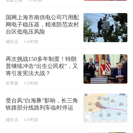
创新之城
1小时前
国网上海市南供电公司巧用配
网电子稳压器，精准防范农村
台区低电压风险
城生活
1小时前
再次挑战150多年制度！特朗
普继续冲击“出生公民权”，又
将引发宪法大战？
世界观
1小时前
受台风“白海豚”影响，长三角
铁路部分线路列车临时停运
城生活
1小时前