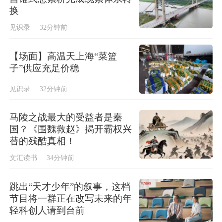
换
见识录
32分钟前
【场面】高温天上海“菜篮
子”供应充足价稳
见识录
32分钟前
马陵之战最大的受益者是秦
国？《围魏救赵》揭开霸权兴
替的残酷真相！
文汇读书
34分钟前
跳出“天才少年”的叙事，这档
节目将一群正在改写未来的年
轻科创人请到台前