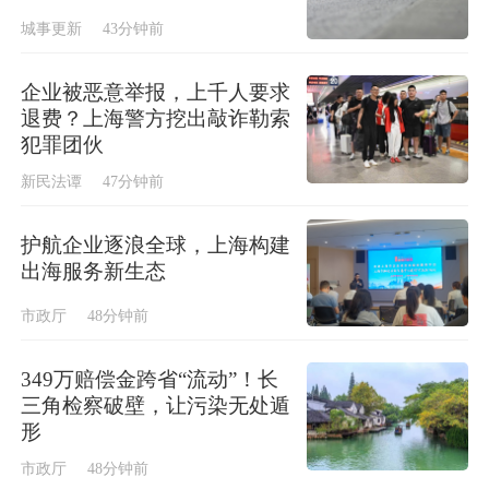
城事更新
43分钟前
企业被恶意举报，上千人要求
退费？上海警方挖出敲诈勒索
犯罪团伙
新民法谭
47分钟前
护航企业逐浪全球，上海构建
出海服务新生态
市政厅
48分钟前
349万赔偿金跨省“流动”！长
三角检察破壁，让污染无处遁
形
市政厅
48分钟前