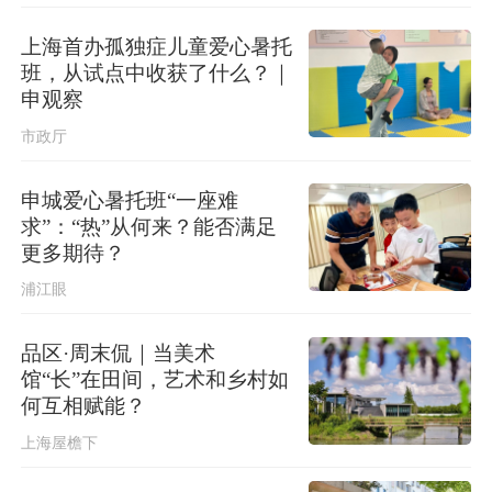
北京进一步优化调整房地产政策
上海首办孤独症儿童爱心暑托
班，从试点中收获了什么？｜
申观察
市政厅
申城爱心暑托班“一座难
求”：“热”从何来？能否满足
更多期待？
浦江眼
品区·周末侃｜当美术
馆“长”在田间，艺术和乡村如
何互相赋能？
上海屋檐下