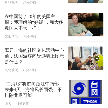
片场视听
37分钟前
在中国待了20年的美国主
厨：我理解的“好饭”，和大多
数国人不太一样！
文汇读书
38分钟前
离开上海的社区文化活动中心
前，法国游客问导游墙上图示
是什么？
文化观澜
41分钟前
“白海豚”将趋向浙江中南部
未来4天上海将风长雨强，不
排除龙卷可能
谈天
41分钟前