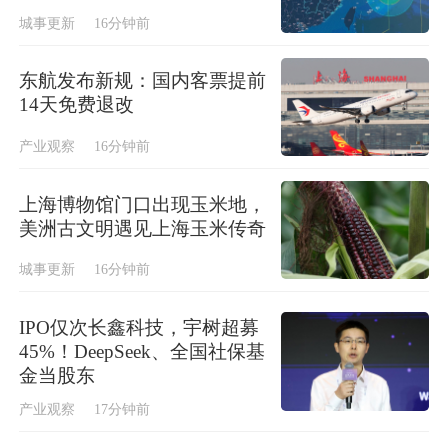
城事更新
16分钟前
东航发布新规：国内客票提前
14天免费退改
产业观察
16分钟前
上海博物馆门口出现玉米地，
美洲古文明遇见上海玉米传奇
城事更新
16分钟前
IPO仅次长鑫科技，宇树超募
45%！DeepSeek、全国社保基
金当股东
产业观察
17分钟前