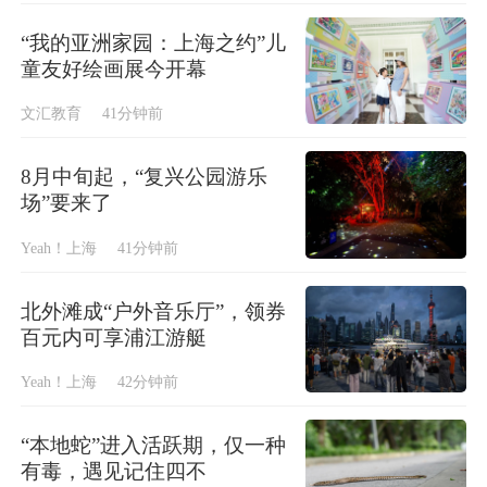
“我的亚洲家园：上海之约”儿
童友好绘画展今开幕
文汇教育
41分钟前
8月中旬起，“复兴公园游乐
场”要来了
Yeah！上海
41分钟前
北外滩成“户外音乐厅”，领券
百元内可享浦江游艇
Yeah！上海
42分钟前
“本地蛇”进入活跃期，仅一种
有毒，遇见记住四不