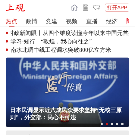
打开APP
热点
政情
党建
视频
直播
经济
时政新闻眼丨从四个维度读懂今年
以来中国元首外交
”
学习·知行丨“敦煌，我心向往之
南水北调中线工程调水突破800
亿立方米
风
日本民调显示近八成民众要求坚持“无核三原
则”，外交部：民心不可违
台湾发布台风“白海豚”海上警报