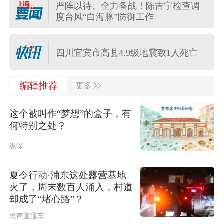
严阵以待、全力备战！陈吉宁检查调
度台风“白海豚”防御工作
北京进一步优化调整房地产政策
四川宜宾市高县4.9级地震致1人死亡
>>
日本民调显示近八成民众要求坚持“无
编辑推荐
更多
核三原则”，外交部：民心不可违
这个被叫作“梦想”的盒子，有
中国游客在泰国遭遇摩托车坠崖事
何特别之处？
故，一死一伤
纵深
河南重新组织“三支一扶”笔试，此前考
试存在规模性组织作弊犯罪行为
夏令行动·浦东这处露营基地
火了，周末数百人涌入，村道
台湾发布台风“白海豚”海上警报
却成了“堵心路”？
民声直通车