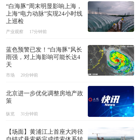
“白海豚”周末明显影响上海，
上海“电力动脉”实现24小时线
上巡检
产业观察
17分钟前
蓝色预警已发！“白海豚”风长
雨强，对上海影响可能长达4
天
市场
20分钟前
北京进一步优化调整房地产政
策
纵览
31分钟前
【场面】黄浦江上首座大跨径
自锚式悬索桥完成缆索体系转