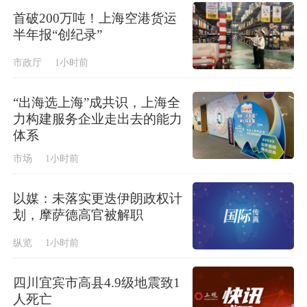
首破200万吨！上海空港货运
半年报“创纪录”
市政厅
1小时前
“出海选上海”成共识，上海全
力构建服务企业走出去的能力
体系
市场
1小时前
以媒：未落实更迭伊朗政权计
划，摩萨德高官被解职
纵览
1小时前
四川宜宾市高县4.9级地震致1
人死亡