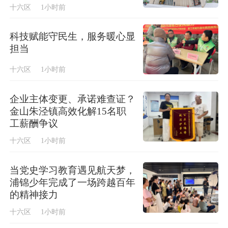
十六区
1小时前
科技赋能守民生，服务暖心显
担当
十六区
1小时前
企业主体变更、承诺难查证？
金山朱泾镇高效化解15名职
工薪酬争议
十六区
1小时前
当党史学习教育遇见航天梦，
浦锦少年完成了一场跨越百年
的精神接力
十六区
1小时前