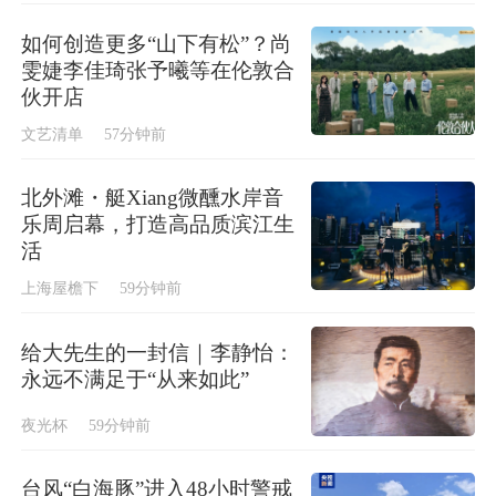
如何创造更多“山下有松”？尚
雯婕李佳琦张予曦等在伦敦合
伙开店
文艺清单
57分钟前
北外滩・艇Xiang微醺水岸音
乐周启幕，打造高品质滨江生
活
上海屋檐下
59分钟前
给大先生的一封信｜李静怡：
永远不满足于“从来如此”
夜光杯
59分钟前
台风“白海豚”进入48小时警戒