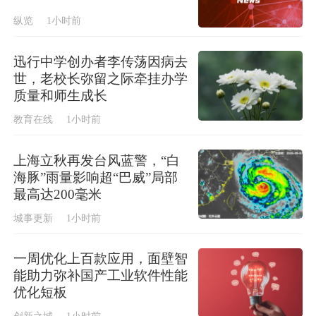
纵览
1小时前
迅行中学创办者李传荡因病去
世，老校长弥留之际牵挂办学
质量和师生成长
教育在线
1小时前
上海立秋再发台风蓝警，“白
海豚”雨量影响超“巴威”局部
最高达200毫米
城事更新
1小时前
一周优化上百款应用，面壁智
能助力弥补国产工业软件性能
优化短板