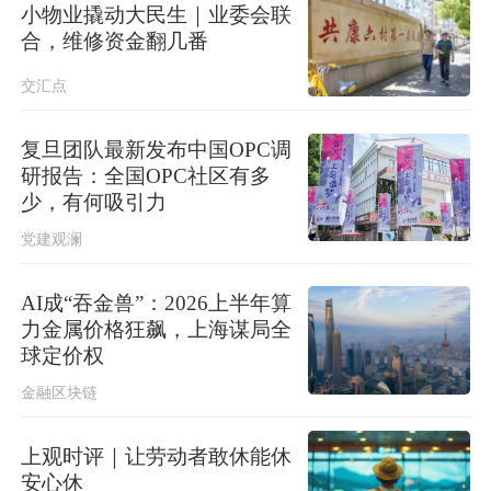
小物业撬动大民生｜业委会联
合，维修资金翻几番
交汇点
复旦团队最新发布中国OPC调
研报告：全国OPC社区有多
少，有何吸引力
党建观澜
AI成“吞金兽”：2026上半年算
力金属价格狂飙，上海谋局全
球定价权
金融区块链
上观时评｜让劳动者敢休能休
安心休