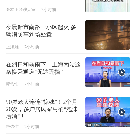
医本正经聊天室
7小时前
今晨新市南路一小区起火 多
辆消防车到场处置
上海滩
7小时前
在烈日和暴雨下，上海南站这
条换乘通道“无遮无挡”
帮侬忙
7小时前
90岁老人连连“惊魂”！2个月
20次，多户居民家马桶“泡沫
喷涌”！
帮侬忙
7小时前