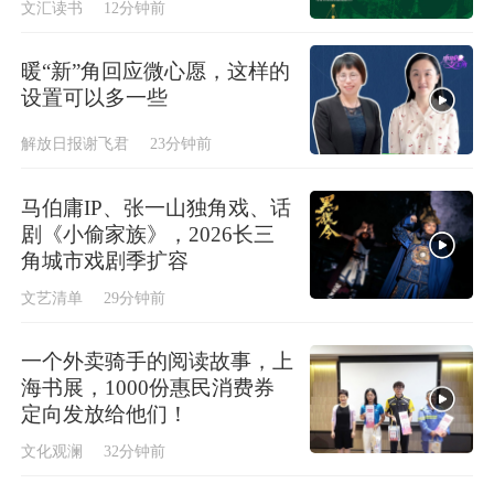
文汇读书
12分钟前
暖“新”角回应微心愿，这样的
设置可以多一些
解放日报谢飞君
23分钟前
马伯庸IP、张一山独角戏、话
剧《小偷家族》，2026长三
角城市戏剧季扩容
文艺清单
29分钟前
一个外卖骑手的阅读故事，上
海书展，1000份惠民消费券
定向发放给他们！
文化观澜
32分钟前