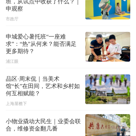
班，从试点中收获了什么？｜
申观察
市政厅
申城爱心暑托班“一座难
求”：“热”从何来？能否满足
更多期待？
浦江眼
品区·周末侃｜当美术
馆“长”在田间，艺术和乡村如
何互相赋能？
上海屋檐下
小物业撬动大民生｜业委会联
合，维修资金翻几番