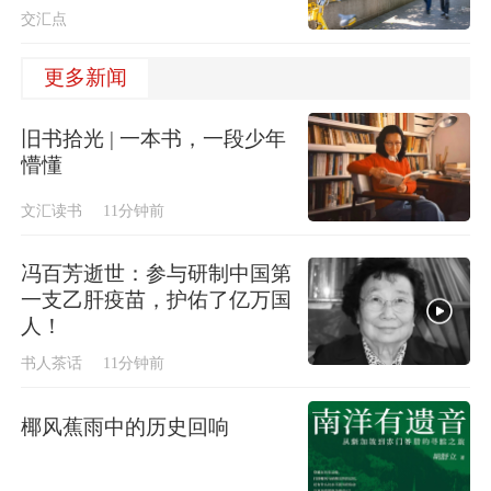
交汇点
更多新闻
旧书拾光 | 一本书，一段少年
懵懂
文汇读书
11分钟前
冯百芳逝世：参与研制中国第
一支乙肝疫苗，护佑了亿万国
人！
书人茶话
11分钟前
椰风蕉雨中的历史回响