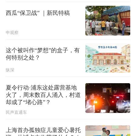
台湾发布台风“白海豚”海上警报
西瓜“保卫战” ｜新民特稿
北京进一步优化调整房地产政策
申观察
这个被叫作“梦想”的盒子，有
何特别之处？
纵深
夏令行动·浦东这处露营基地
火了，周末数百人涌入，村道
却成了“堵心路”？
民声直通车
上海首办孤独症儿童爱心暑托