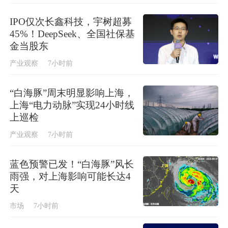
IPO仅次长鑫科技，宇树超募
45%！DeepSeek、全国社保基
金当股东
产业观察
7小时前
“白海豚”周末明显影响上海，
上海“电力动脉”实现24小时线
上巡检
产业观察
7小时前
蓝色预警已发！“白海豚”风长
雨强，对上海影响可能长达4
天
市场
7小时前