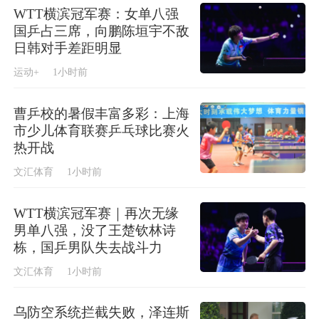
WTT横滨冠军赛：女单八强
国乒占三席，向鹏陈垣宇不敌
日韩对手差距明显
运动+
1小时前
曹乒校的暑假丰富多彩：上海
市少儿体育联赛乒乓球比赛火
热开战
文汇体育
1小时前
WTT横滨冠军赛｜再次无缘
男单八强，没了王楚钦林诗
栋，国乒男队失去战斗力
文汇体育
1小时前
乌防空系统拦截失败，泽连斯