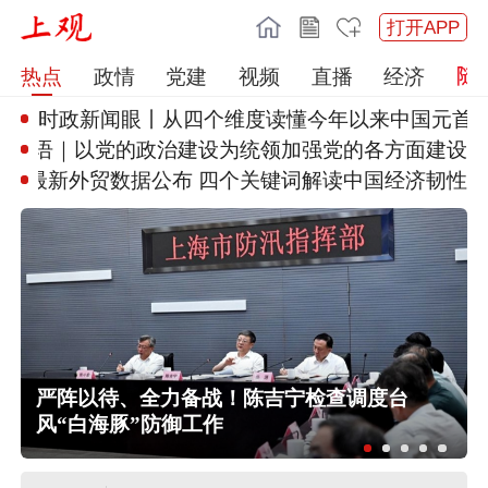
打开APP
热点
政情
党建
视频
直播
经济
时政新闻眼丨从四个维度读懂今年
以来中国元首
”
学习·知行丨“敦煌，我心向往之
南水北调中线工程调水突破800
亿立方米
严阵以待、全力备战！陈吉宁检查调度台
风“白海豚”防御工作