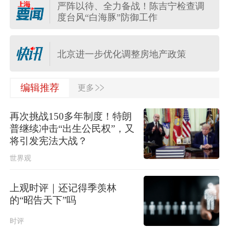
严阵以待、全力备战！陈吉宁检查调
度台风“白海豚”防御工作
台湾发布台风“白海豚”海上警报
北京进一步优化调整房地产政策
>>
编辑推荐
更多
四川宜宾市高县4.9级地震致1人死亡
再次挑战150多年制度！特朗
日本民调显示近八成民众要求坚持“无
普继续冲击“出生公民权”，又
核三原则”，外交部：民心不可违
将引发宪法大战？
世界观
中国游客在泰国遭遇摩托车坠崖事
故，一死一伤
上观时评｜还记得季羡林
河南重新组织“三支一扶”笔试，此前考
的“昭告天下”吗
试存在规模性组织作弊犯罪行为
时评