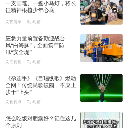
一支画笔、一盏小马灯，将长
征精神根植少年心底
文艺清单
6小时前
应急力量前置备勤迎战台
风“白海豚”，全面筑牢防
汛“安全堤”
文汇视觉
7小时前
《尕连手》《目瑙纵歌》燃动
全网！传统民歌破圈，不应止
步于“上头”
文化视点
7小时前
怎么吃饭对胆囊好？记住这几
个原则