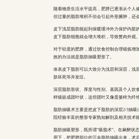
随着物质生活水平提高，肥胖已逐渐从个人
但过量的脂肪堆积不但会引起外形臃肿，还
皮下浅层脂肪能起到保暖缓冲外力保护内脏
皮下脂肪细胞就会增大堆积，导致赘肉外观
对于轻度的肥胖，通过饮食控制合理锻炼增
效的办法就是脂肪抽吸塑形了。
体表皮下脂肪可以大致分为浅层和深层，浅层
肤坏死等并发症。
深层脂肪形状、厚度与性别、基因及个人饮
样镶嵌成团叶状，这些团叶又像蛋篓样为纤维
脂肪抽吸术主要是把皮下脂肪的深层2/3抽
院经验丰富的整形专家熟知解剖及相关技术
脂肪抽吸塑形，既所谓“吸脂术”。在麻醉状
用下，把肥胖部位的冗余脂肪抽吸出来，术