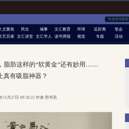
人文聚焦
民生
城事
文汇教育
环球
近距离
笔会
文艺百家
文汇讲堂
文汇学人
读书周报
视觉
专题
活动
，脂肪这样的“软黄金”还有妙用……
上真有吸脂神器？
年11月27日 09:58:22 作者:邢书亮