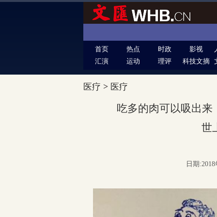
首页
热点
时政
影视
汇演
运动
理评
科技文摘
医疗
>
医疗
吃多的肉可以吸出来
世
日期:2018