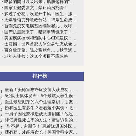
吃多的肉可以吸出来，脂肪这样的“软黄金...
国家卫健委发文，禁止药房托管！
躲过了心梗，没避开中风！医生：抓紧中风...
火爆餐馆变身急救分站，15条生命成功复苏...
首例免疫艾滋病基因编辑婴儿，欢呼过后引...
国产抗癌药来了，赠药申请也来了！中国首...
美国疾病控制和预防中心CDC建议：不要吃...
太震撼！世界首部人体全身动态成像“电影...
百合枇莲羹、陈皮酱鳕鱼……秋季润肺养颜...
老年人体检：这10个项目不应忽略
排行榜
最新！美德宣布癌症疫苗大获成功，癌细胞...
5位院士集体发声：5个最坑人养生误区，一...
医生最想戳穿的六个生理常识，朋友圈骗了...
协和医生有多牛？看看这个案例：飞机上，...
一男子因吃辣椒造成大脑剧痛！他吃了一个...
降低男性死亡率的方法：请告诉你的父亲、...
“对不起，谢谢你！”急诊送进国外医院，...
腿有劲，才能寿命长！美国骨科专家解密腿...