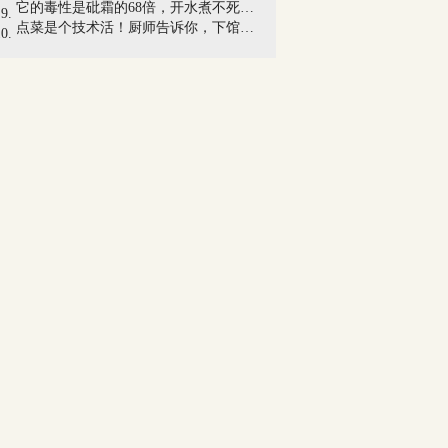
它的毒性是砒霜的68倍，开水煮不死！你家...
点菜是个技术活！厨师告诉你，下馆子这四...