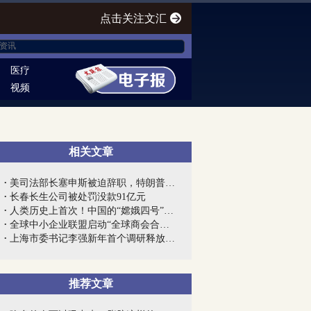
点击关注文汇
医疗
视频
相关文章
美司法部长塞申斯被迫辞职，特朗普终向“...
长春长生公司被处罚没款91亿元
人类历史上首次！中国的“嫦娥四号”到底...
全球中小企业联盟启动“全球商会合作网”...
上海市委书记李强新年首个调研释放强烈信...
推荐文章