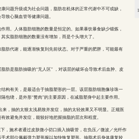
健康问题升级成为社会问题，脂肪在机体的正常代谢中不可或缺，
会导致心脑血管等健康问题。
的作用。人体脂肪细胞的数量是恒定的。如果暴饮暴食缺少锻炼，
。其实脂肪细胞的数量没有增加，而是个头增大了。
加脂肪代谢，能逐渐恢复到先前状态。对于严重的肥胖，可能最有
脂肪是脂肪抽吸的“无人区” ，对该层的破坏会导致术后血肿、皮
食结构有关，是最适合于抽脂塑形的一层。该层脂肪细胞像珍珠一
隔包绕，是外形“赘肉”的主要原因，在减脂塑身中起主要作用。
吸出来，抽的太狠太浅易致并发症，抽的太轻效果又不明显。正规医
能有效避免并发症，能较好地把握抽脂的层次和程度。
态下，施术者通过皮肤微小切口插入抽吸管，在负压／微波／光纤作
后手术部位佩戴弹力塑形服以加快恢复塑形。抽脂术后身体康复较