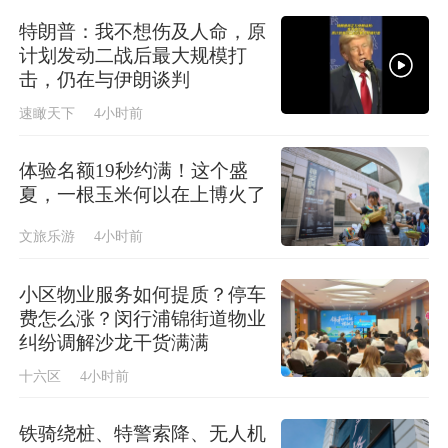
特朗普：我不想伤及人命，原
计划发动二战后最大规模打
击，仍在与伊朗谈判
速瞰天下
4小时前
体验名额19秒约满！这个盛
夏，一根玉米何以在上博火了
文旅乐游
4小时前
小区物业服务如何提质？停车
费怎么涨？闵行浦锦街道物业
纠纷调解沙龙干货满满
十六区
4小时前
铁骑绕桩、特警索降、无人机