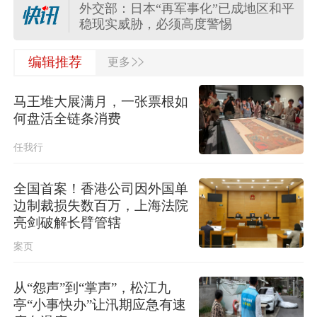
外交部：日本“再军事化”已成地区和平
稳现实威胁，必须高度警惕
>>
外交部：日方应正视国际社会关切，
编辑推荐
更多
切实履行不扩散核武器的国际法义务
马王堆大展满月，一张票根如
“白海豚”登陆地点更新！中央气象台升
何盘活全链条消费
级台风预警
任我行
关于对派拓公司在华销售产品启动网
络安全审查的公告
全国首案！香港公司因外国单
边制裁损失数百万，上海法院
台风“白海豚”影响我国已成定局 即将
亮剑破解长臂管辖
进入48小时台风警戒线
案页
任前公示半年后，胡瑞连主动投案
从“怨声”到“掌声”，松江九
亭“小事快办”让汛期应急有速
外交部：日本“再军事化”已成地区和平