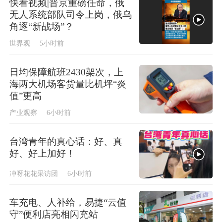
快看视频|普京重磅任命，俄
无人系统部队司令上岗，俄乌
角逐“新战场”？
世界观
5小时前
日均保障航班2430架次，上
海两大机场客货量比机坪“炎
值”更高
产业观察
6小时前
台湾青年的真心话：好、真
好、好上加好！
冲呀花花采访团
6小时前
车充电、人补给，易捷“云值
守”便利店亮相闪充站