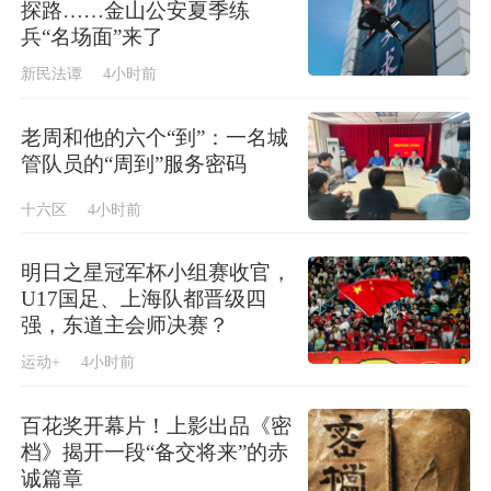
探路……金山公安夏季练
兵“名场面”来了
新民法谭
4小时前
老周和他的六个“到”：一名城
管队员的“周到”服务密码
十六区
4小时前
明日之星冠军杯小组赛收官，
U17国足、上海队都晋级四
强，东道主会师决赛？
运动+
4小时前
百花奖开幕片！上影出品《密
档》揭开一段“备交将来”的赤
诚篇章