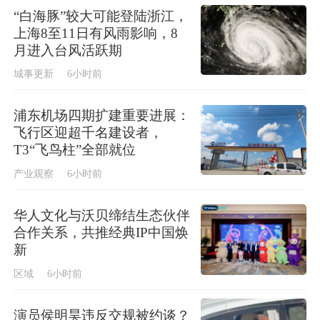
“白海豚”较大可能登陆浙江，
上海8至11日有风雨影响，8
月进入台风活跃期
城事更新
6小时前
浦东机场四期扩建重要进展：
飞行区迎超千名建设者，
T3“飞鸟柱”全部就位
产业观察
6小时前
华人文化与沃贝缔结生态伙伴
合作关系，共推经典IP中国焕
新
区域
6小时前
演员侯明昊违反交规被约谈？