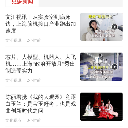
更多新闻
文汇视讯｜从实验室到病床
边，上海脑机接口产业跑出加
速度
文汇视讯
2小时前
芯片、大模型、机器人、大飞
机……上海“政府开放月”秀出
制造硬实力
文汇视讯
2小时前
陈丽君携《我的大观园》竞逐
白玉兰：是宝玉赶考，也是戏
曲创新时代之问
文化视点
3小时前