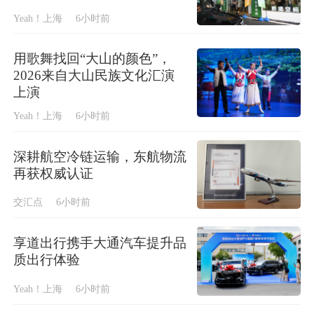
Yeah！上海
6小时前
用歌舞找回“大山的颜色”，
2026来自大山民族文化汇演
上演
Yeah！上海
6小时前
深耕航空冷链运输，东航物流
再获权威认证
交汇点
6小时前
享道出行携手大通汽车提升品
质出行体验
Yeah！上海
6小时前