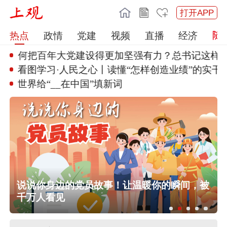
打开APP
热点
政情
党建
视频
直播
经济
如何把百年大党建设
得更加坚强有力？总书记这样部署
看图学习·人民之心丨读懂“怎样
创造业绩”的实干
世界给“__在中国”填新词
行
说说你身边的党员故事！让温暖你的瞬间，被
千万人看见
任前公示半年后，胡瑞连主动投案