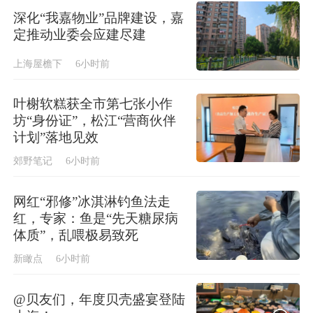
深化“我嘉物业”品牌建设，嘉
定推动业委会应建尽建
上海屋檐下
6小时前
叶榭软糕获全市第七张小作
坊“身份证”，松江“营商伙伴
计划”落地见效
郊野笔记
6小时前
网红“邪修”冰淇淋钓鱼法走
红，专家：鱼是“先天糖尿病
体质”，乱喂极易致死
新瞰点
6小时前
@贝友们，年度贝壳盛宴登陆