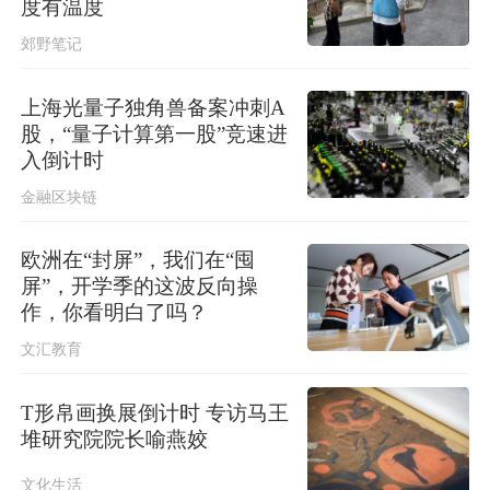
度有温度
稳现实威胁，必须高度警惕
郊野笔记
上海光量子独角兽备案冲刺A
股，“量子计算第一股”竞速进
入倒计时
金融区块链
欧洲在“封屏”，我们在“囤
屏”，开学季的这波反向操
作，你看明白了吗？
文汇教育
T形帛画换展倒计时 专访马王
堆研究院院长喻燕姣
文化生活