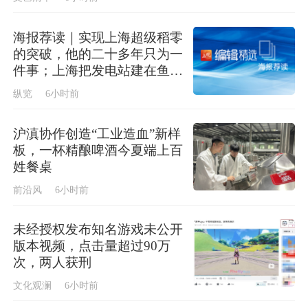
海报荐读｜实现上海超级稻零
的突破，他的二十多年只为一
件事；上海把发电站建在鱼塘
上，今年首批“零碳蟹”即将上
纵览
6小时前
市
沪滇协作创造“工业造血”新样
板，一杯精酿啤酒今夏端上百
姓餐桌
前沿风
6小时前
未经授权发布知名游戏未公开
版本视频，点击量超过90万
次，两人获刑
文化观澜
6小时前