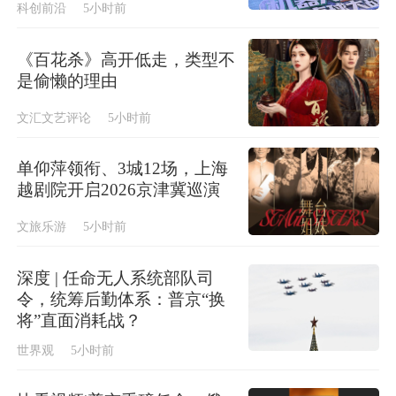
科创前沿
5小时前
《百花杀》高开低走，类型不
是偷懒的理由
文汇文艺评论
5小时前
单仰萍领衔、3城12场，上海
越剧院开启2026京津冀巡演
文旅乐游
5小时前
深度 | 任命无人系统部队司
令，统筹后勤体系：普京“换
将”直面消耗战？
世界观
5小时前