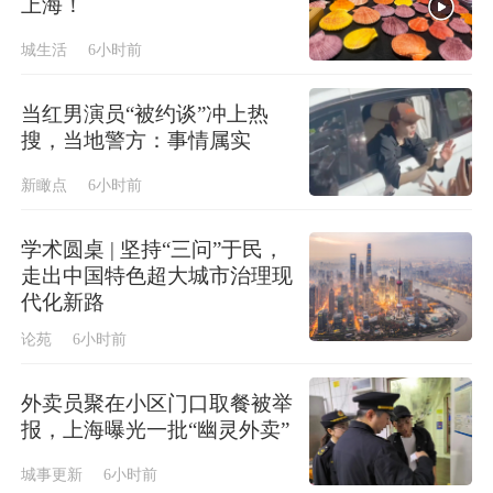
上海！
城生活
6小时前
当红男演员“被约谈”冲上热
搜，当地警方：事情属实
新瞰点
6小时前
学术圆桌 | 坚持“三问”于民，
走出中国特色超大城市治理现
代化新路
论苑
6小时前
外卖员聚在小区门口取餐被举
报，上海曝光一批“幽灵外卖”
城事更新
6小时前