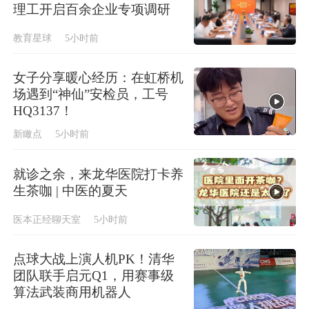
理工开启百余企业专项调研
教育星球
5小时前
女子分享暖心经历：在虹桥机
场遇到“神仙”安检员，工号
HQ3137！
新瞰点
5小时前
就诊之余，来龙华医院打卡养
生茶咖 | 中医的夏天
医本正经聊天室
5小时前
点球大战上演人机PK！清华
团队联手启元Q1，用赛事级
算法武装商用机器人