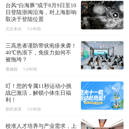
台风“白海豚”或于8月9日至10
日登陆浙闽沿海，对上海影响
取决于登陆位置
北京来信
5小时前
三高患者谨防带状疱疹来袭！
40℃热浪下，免疫力如何不
被拖垮？
康健园
5小时前
叮！您的专属11秒运动小挑
战已激活，解锁小体生日福
利！
新民体育
5小时前
校准人才培养与产业需求，上