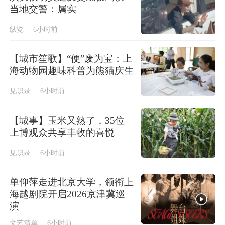
当地交警：属实
纵览
6小时前
【城市笙歌】“便”废为宝：上
海动物园趣味科普为熊猫庆生
见识录
6小时前
【城事】玉米又熟了，35位
上博观众共享丰收的喜悦
见识录
6小时前
单仰萍走进北京大学，领衔上
海越剧院开启2026京津冀巡
演
文艺清单
6小时前