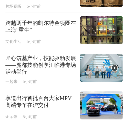
片场视听
5小时前
跨越两千年的凯尔特金项圈在
上海“重生”
文化生活
5小时前
匠心筑基产业，技能驱动发展
——魔都技能创享汇临港专场
活动举行
一起来
5小时前
享道出行首批百台大家MPV
高端专车在沪交付
企示录
5小时前