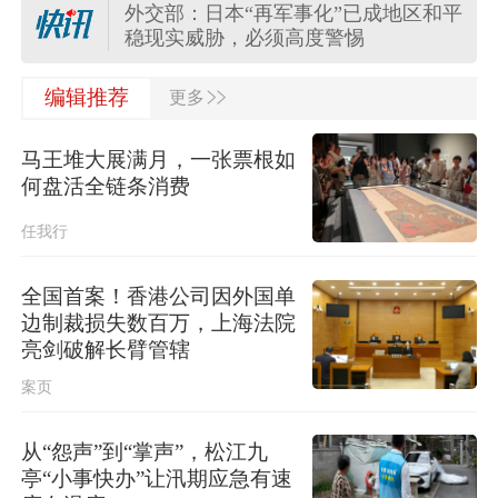
外交部：日本“再军事化”已成地区和平
稳现实威胁，必须高度警惕
>>
外交部：日方应正视国际社会关切，
编辑推荐
更多
切实履行不扩散核武器的国际法义务
马王堆大展满月，一张票根如
“白海豚”登陆地点更新！中央气象台升
何盘活全链条消费
级台风预警
任我行
关于对派拓公司在华销售产品启动网
络安全审查的公告
全国首案！香港公司因外国单
边制裁损失数百万，上海法院
台风“白海豚”影响我国已成定局 即将
亮剑破解长臂管辖
进入48小时台风警戒线
案页
任前公示半年后，胡瑞连主动投案
从“怨声”到“掌声”，松江九
亭“小事快办”让汛期应急有速
外交部：日本“再军事化”已成地区和平