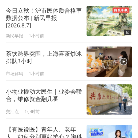
今日立秋！沪市民体质合格率
数据公布 | 新民早报
[2026.8.7]
h5
新民早报
1小时前
茶饮跨界突围，上海喜茶炒冰
排队3小时
市场解码
1小时前
小物业撬动大民生｜业委会联
合，维修资金翻几番
交汇点
1小时前
【有医说医】青年人、老年
人，如何分别更好护心？胸科