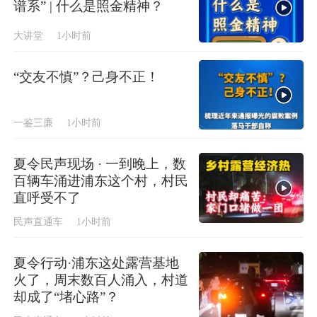
谱系” | 什么是照金精神？
大讲堂
1小时前
“交友不慎”？己身不正！
一鉴三廉
1小时前
夏令民声现场 · 一到晚上，数
百辆车涌进浦东这个村，村民
直呼受不了
民声直通车
1小时前
夏令行动·浦东这处露营基地
火了，周末数百人涌入，村道
却成了“堵心路”？