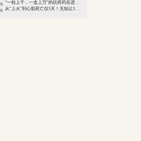
“一粒上千，一盒上万”的抗癌药在进入医...
从"上火"到心肌死亡仅5天！无知让35岁的...