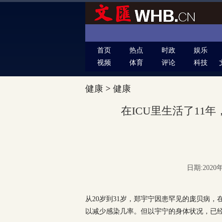
首页
热点
时政
娱乐
视频
体育
评论
科技
健康
>
健康
在ICU里生活了11
日期:2020年
从20岁到31岁，郑宇宁因患罕见的庞贝病，
以减少感染几率。但以宇宁的身体状况，已