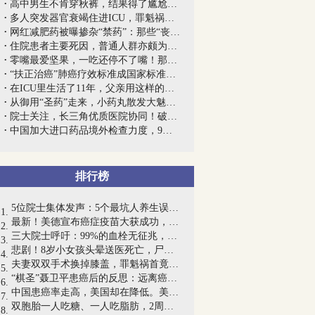
高中男生不肯穿秋裤，结果得了尴尬怪病：...
多人突发器官衰竭住进ICU，罪魁祸首很多...
网红减肥药被曝掺杂“禁药”：那些“丧命...
住院患者主要死因，普通人群亦颇为常见，...
零嘴最爱坚果，一吃还停不了嘴！那么，吃...
“扶正治癌”肺癌疗效标准成国家标准，“...
在ICU里生活了11年，父亲用这样的方式为...
从御用“圣药”走来，小药丸散发大魅力：...
院士关注，长三角优质医院协同！破题精神...
中国加大进口药品境外检查力度，9年禁22...
排行榜
5位院士集体发声：5个最坑人养生误区，一...
最新！美德宣布癌症疫苗大获成功，癌细胞...
三大院士呼吁：99%的血栓无征兆，记住一...
悲剧！8岁小女孩头晕送医死亡，尸检结果...
夫妻双双手术换掉膝盖，罪魁祸首竟是坚持...
“棋圣”聂卫平患癌后的反思：远离癌症，...
中国患癌率走高，美国却在降低。美国20年...
双胞胎一人吃糖、一人吃脂肪，2周后终于...