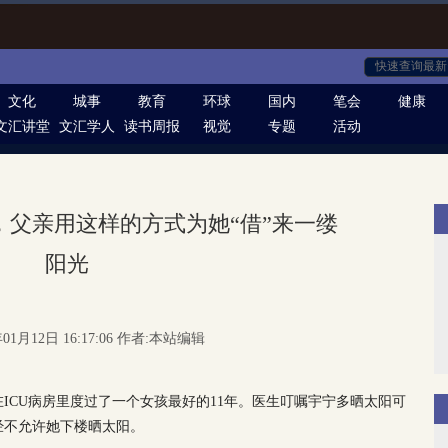
文化
城事
教育
环球
国内
笔会
健康
文汇讲堂
文汇学人
读书周报
视觉
专题
活动
年，父亲用这样的方式为她“借”来一缕
阳光
01月12日 16:17:06 作者:本站编辑
在ICU病房里度过了一个女孩最好的11年。医生叮嘱宇宁多晒太阳可
经不允许她下楼晒太阳。