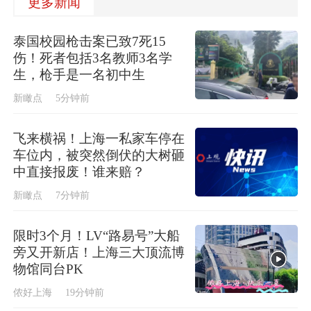
更多新闻
泰国校园枪击案已致7死15
伤！死者包括3名教师3名学
生，枪手是一名初中生
新瞰点
5分钟前
飞来横祸！上海一私家车停在
车位内，被突然倒伏的大树砸
中直接报废！谁来赔？
新瞰点
7分钟前
限时3个月！LV“路易号”大船
旁又开新店！上海三大顶流博
物馆同台PK
侬好上海
19分钟前