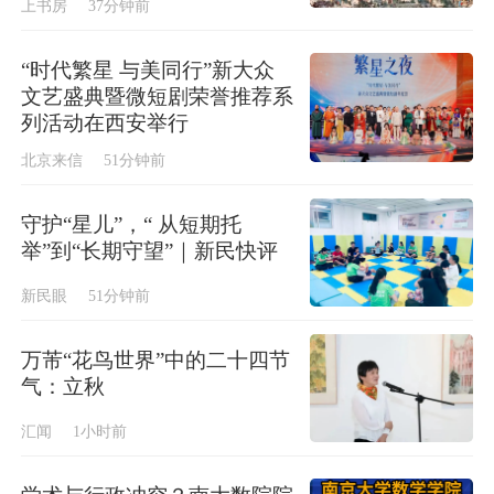
上书房
37分钟前
“时代繁星 与美同行”新大众
文艺盛典暨微短剧荣誉推荐系
列活动在西安举行
北京来信
51分钟前
守护“星儿”，“ 从短期托
举”到“长期守望”｜新民快评
新民眼
51分钟前
万芾“花鸟世界”中的二十四节
气：立秋
汇闻
1小时前