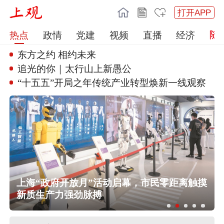
打开APP
热点
政情
党建
视频
直播
经济
东方之约 相约未来
追光的你｜太行山上新愚公
“十五五”开局之年传统产业转型
焕新一线观察
任前公示半年后，胡瑞连主动投案
外交部：日本“再军事化”已成地区和平
稳现实威胁，必须高度警惕
上海“政府开放月”活动启幕，市民零距离触摸
外交部：日方应正视国际社会关切，
新质生产力强劲脉搏
切实履行不扩散核武器的国际法义务