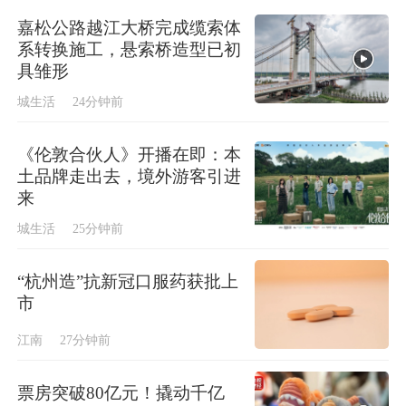
嘉松公路越江大桥完成缆索体
系转换施工，悬索桥造型已初
具雏形
城生活
24分钟前
《伦敦合伙人》开播在即：本
土品牌走出去，境外游客引进
来
城生活
25分钟前
“杭州造”抗新冠口服药获批上
市
江南
27分钟前
票房突破80亿元！撬动千亿