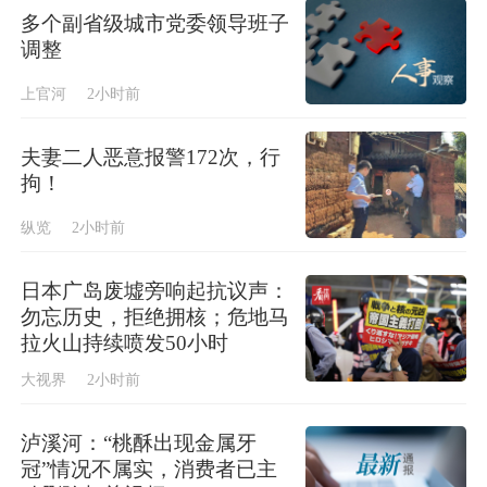
多个副省级城市党委领导班子
调整
上官河
2小时前
夫妻二人恶意报警172次，行
拘！
纵览
2小时前
日本广岛废墟旁响起抗议声：
勿忘历史，拒绝拥核；危地马
拉火山持续喷发50小时
大视界
2小时前
泸溪河：“桃酥出现金属牙
冠”情况不属实，消费者已主