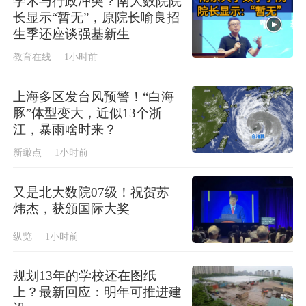
学术与行政冲突？南大数院院
长显示“暂无”，原院长喻良招
生季还座谈强基新生
教育在线
1小时前
上海多区发台风预警！“白海
豚”体型变大，近似13个浙
江，暴雨啥时来？
新瞰点
1小时前
又是北大数院07级！祝贺苏
炜杰，获颁国际大奖
纵览
1小时前
规划13年的学校还在图纸
上？最新回应：明年可推进建