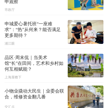
申观察
市政厅
申城爱心暑托班“一座难
求”：“热”从何来？能否满足
更多期待？
浦江眼
品区·周末侃｜当美术
馆“长”在田间，艺术和乡村如
何互相赋能？
上海屋檐下
小物业撬动大民生｜业委会联
合，维修资金翻几番
交汇点