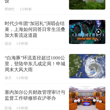
设
帮侬忙
1小时前
时代少年团“加冠礼”演唱会结
束，上海如何回答日常生活叠
加大客流这道题
说法
1小时前
“白海豚”环流直径超过1000公
里，登陆华东几成定局！申城
周末大风大雨
谈天
1小时前
塞内加尔公共财政管理审计与
监督工作研修班在沪举办
区域
1小时前