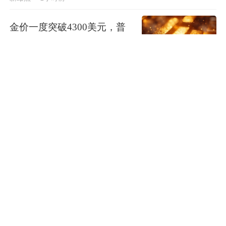
金价一度突破4300美元，普
通投资者应注意什么？
财经
3小时前
一车送餐，一车清运，他们在
同一片热浪里服务旅客
城生活
3小时前
台风“白海豚”逐渐靠近浙江福
建，沿海多地停航停工应对防
范
纵览
3小时前
上汽通用：绝不做“速成车”！