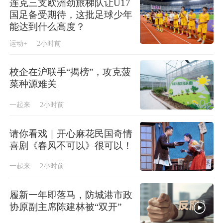
连克三支欧洲劲旅梯队让U17
国足备受期待，这批足球少年
能达到什么高度？
运动+
2小时前
校企在沪联手“揭榜”，攻克菠
菜种源难关
一起来
2小时前
请你看戏｜开心麻花民国奇情
喜剧《春风不可以》很可以！
一起来
2小时前
履新一年即落马，防城港市政
协原副主席陈建林被“双开”