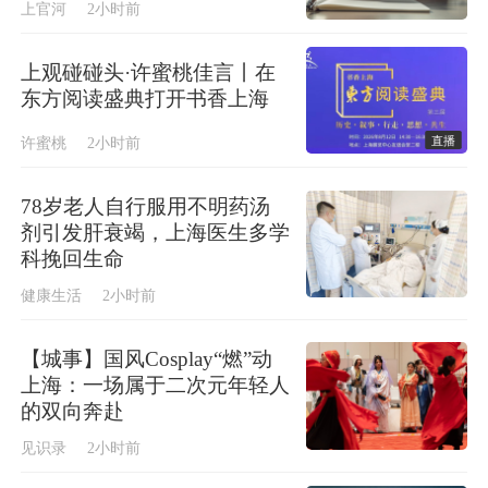
上官河
2小时前
上观碰碰头·许蜜桃佳言丨在
东方阅读盛典打开书香上海
直播
许蜜桃
2小时前
78岁老人自行服用不明药汤
剂引发肝衰竭，上海医生多学
科挽回生命
健康生活
2小时前
【城事】国风Cosplay“燃”动
上海：一场属于二次元年轻人
的双向奔赴
见识录
2小时前