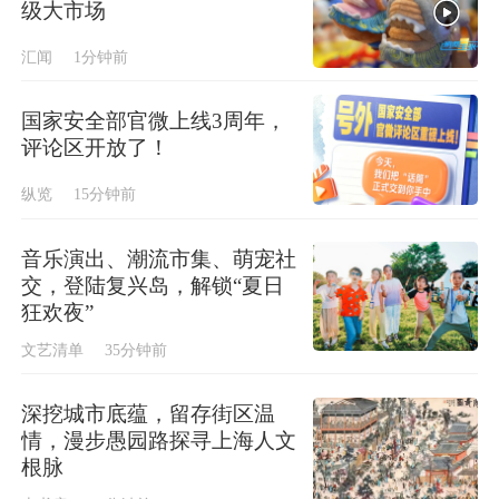
级大市场
汇闻
1分钟前
国家安全部官微上线3周年，
评论区开放了！
纵览
15分钟前
音乐演出、潮流市集、萌宠社
交，登陆复兴岛，解锁“夏日
狂欢夜”
文艺清单
35分钟前
深挖城市底蕴，留存街区温
情，漫步愚园路探寻上海人文
根脉