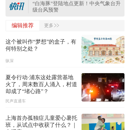
“白海豚”登陆地点更新！中央气象台升
级台风预警
>>
关于对派拓公司在华销售产品启动网
编辑推荐
更多
络安全审查的公告
这个被叫作“梦想”的盒子，有
台风“白海豚”影响我国已成定局 即将
何特别之处？
进入48小时台风警戒线
纵深
任前公示半年后，胡瑞连主动投案
夏令行动·浦东这处露营基地
火了，周末数百人涌入，村道
外交部：日本“再军事化”已成地区和平
却成了“堵心路”？
稳现实威胁，必须高度警惕
民声直通车
上海首办孤独症儿童爱心暑托
班，从试点中收获了什么？｜