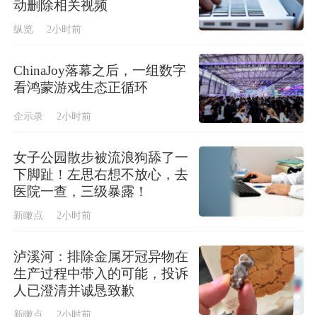
动删除相关视频
纵览
2小时前
ChinaJoy落幕之后，一组数字
看鸿蒙游戏生态正循环
企示录
2小时前
女子公园散步被流浪狗舔了一
下脚趾！左思右想不放心，去
医院一查，三级暴露！
新瞰点
2小时前
泸溪河：排除金属牙冠异物在
生产过程中带入的可能，投诉
人已澄清并诚恳致歉
新瞰点
2小时前