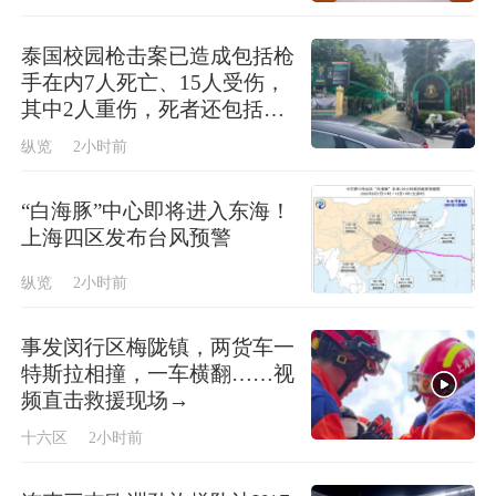
泰国校园枪击案已造成包括枪
手在内7人死亡、15人受伤，
其中2人重伤，死者还包括3
名教师和3名学生
纵览
2小时前
“白海豚”中心即将进入东海！
上海四区发布台风预警
纵览
2小时前
事发闵行区梅陇镇，两货车一
特斯拉相撞，一车横翻……视
频直击救援现场→
十六区
2小时前