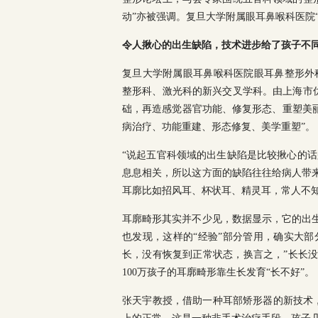
动”亦被强调。复旦大学附属眼耳鼻喉科医院
令人揪心的出生缺陷，技术进步给了孩子不
复旦大学附属眼耳鼻喉科医院眼耳鼻整形外科
整形科、激光科的新兴交叉学科。由上海市
础，再造感觉器官功能、修复形态、重塑美丽
病治疗、功能重建、形态修复、美学重塑”。
“说起五官科领域的出生缺陷是比较揪心的
息息相关，所以这方面的缺陷往往给病人带来
耳廓比如招风耳、杯状耳、精灵耳，常人不
耳廓畸形其实并不少见，数据显示，它的出生
也发现，这样的“经验”部分管用，确实大部
长，没有恢复到正常状态，换言之，”长长没
100万孩子的耳廓畸形靠生长发育“长不好”。
张天宇教授，借助一种耳部矫形器的新技术，