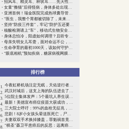
招风耳、精灵耳、杯状耳……先天性耳廓畸...
女童“撸猫”后得怪病，身体多处出现莫名...
亚洲首例！瑞金医院完成热球囊导管射频消...
“医生，我整个胃都被切除了，未来还能正...
坚持“防疫三件套”，牢记“防护五还要”...
核酸检测请上“车”，移动式生物安全实验...
身体总怕冷，阳虚如何调理？且听专家怎么说
母亲失明女儿耳聋，面对命运不公，她们笑...
​生命孕育的最初1000天，该如何守护好母...
“眼底相机”预知疾病，糖尿病视网膜病变...
排行榜
今夜虹桥机场注定无眠，天佑逆行者，武汉...
武汉封城后，这支上海的队伍进去了！沪首...
5位院士集体发声：5个最坑人养生误区，一...
最新！美德宣布癌症疫苗大获成功，癌细胞...
三大院士呼吁：99%的血栓无征兆，记住一...
悲剧！8岁小女孩头晕送医死亡，尸检结果...
夫妻双双手术换掉膝盖，罪魁祸首竟是坚持...
“棋圣”聂卫平患癌后的反思：远离癌症，...