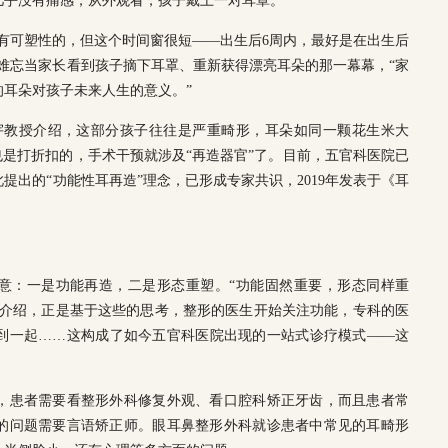
几乎没有痛感，从外观看，孩子戴上一对耳罩。“
有可塑性的，但这个时间窗很短——出生后6周内，最好是在出生后
授难忘当家长看到孩子摘下耳罩、重新获得漂亮耳朵的那一幕幕，“家
耳朵对孩子未来人生的意义。”
宇教授介绍，这部分孩子往往是严重畸形，耳朵如同一颗花生米大
也是打折扣的，手术干预就涉及“再造器官”了。目前，五官科医院已
提出的“功能性耳再造”理念，已形成专家共识，2019年发表于《耳
深意：一是功能再造，二是形态重塑。“功能固然重要，形态同样重
授介绍，正是基于这些的思考，整形的医生开始关注功能，专科的医
到一起……这构成了如今五官科医院出现的一站式诊疗模式——这
，患者需要看整形外科修复外观、看口腔科矫正牙齿，而且患者常
的问题需要言语矫正师。眼耳鼻整形外科就诊患者中常见的耳畸形