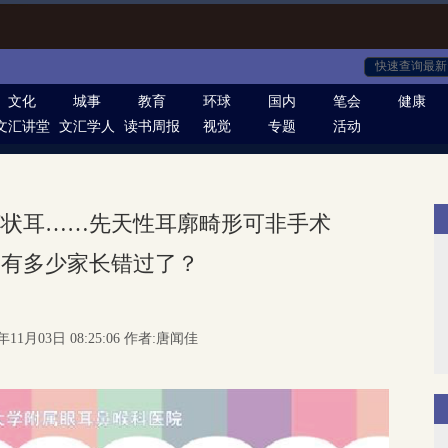
文化
城事
教育
环球
国内
笔会
健康
文汇讲堂
文汇学人
读书周报
视觉
专题
活动
杯状耳……先天性耳廓畸形可非手术
，有多少家长错过了？
年11月03日 08:25:06 作者:唐闻佳