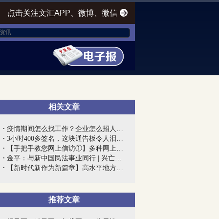
点击关注文汇APP、微博、微信
相关文章
疫情期间怎么找工作？企业怎么招人？上海...
3小时400多签名，这块通告板令人泪目！上...
【手把手教您网上信访①】多种网上信访渠...
金平：与新中国民法事业同行 | 兴亡匹夫...
【新时代新作为新篇章】高水平地方高校建...
推荐文章