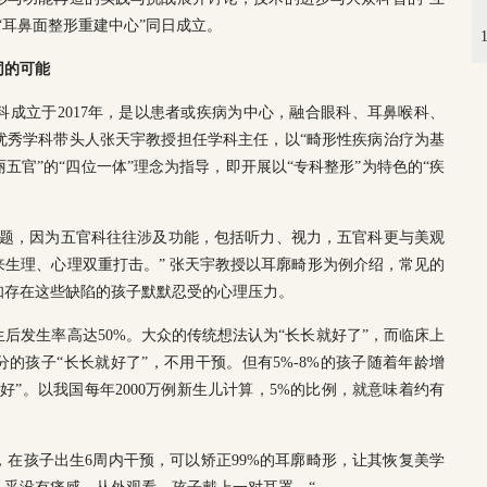
“耳鼻面整形重建中心”同日成立。
同的可能
成立于2017年，是以患者或疾病为中心，融合眼科、耳鼻喉科、
优秀学科带头人张天宇教授担任学科主任，以“畸形性疾病治疗为基
五官”的“四位一体”理念为指导，即开展以“专科整形”为特色的“疾
话题，因为五官科往往涉及功能，包括听力、视力，五官科更与美观
生理、心理双重打击。” 张天宇教授以耳廓畸形为例介绍，常见的
知存在这些缺陷的孩子默默忍受的心理压力。
后发生率高达50%。大众的传统想法认为“长长就好了”，而临床上
分的孩子“长长就好了”，不用干预。但有5%-8%的孩子随着年龄增
好”。以我国每年2000万例新生儿计算，5%的比例，就意味着约有
在孩子出生6周内干预，可以矫正99%的耳廓畸形，让其恢复美学