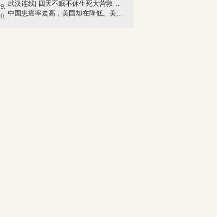
武汉连线| 四天不眠不休生死大营救，她还...
中国患癌率走高，美国却在降低。美国20年...