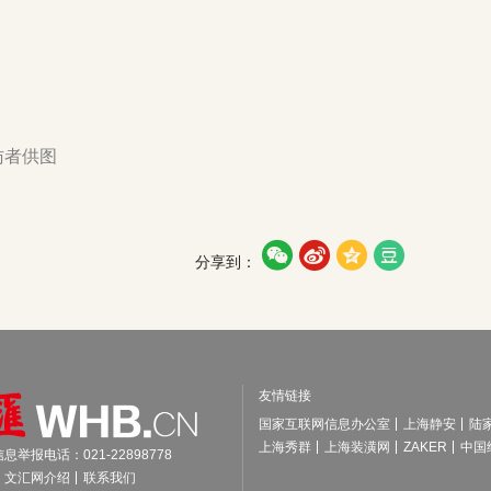
访者供图




分享到：
友情链接
国家互联网信息办公室
上海静安
陆
上海秀群
上海装潢网
ZAKER
中国
举报电话：021-22898778
文汇网介绍
联系我们