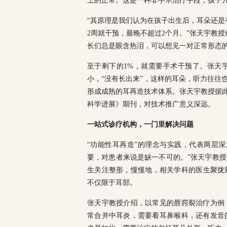
上的正常。这是一种非手术治疗手段，孩子
“其原理是我们认为在孩子出生后，耳朵还是
2周就干预，最晚不超过2个月。”张天宇教
长们总是眼含热泪，可以想见一对正常形态的
至于剩下的1%，就需要手术干预了。张天
小，“没有长出来”，这样的耳朵，听力往往
形成成熟的耳再造技术体系。张天宇教授据此
科学进展》期刊，对技术推广意义深远。
一站式诊疗机构，一门里解决问题
“功能性耳再造”的理念与实践，代表两层
要，对患者来说是缺一不可的。”张天宇教
生关注整形，慢慢地，相关学科的医生聚拢
不仅限于耳部。
张天宇教授介绍，以常见的唇腭裂治疗为例
常合并中耳炎，需要看耳鼻喉科，还有发音