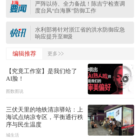
严阵以待、全力备战！陈吉宁检查调
度台风“白海豚”防御工作
上海发布海浪橙色预警！
水利部将针对浙江省的洪水防御应急
响应提升至Ⅲ级
>>
河南驻马店西平县“7·30”故意伤害案件
编辑推荐
更多
犯罪嫌疑人夏某钢被抓获
【究竟工作室】是我们给了
多个明星演唱会紧急取消
AI脸！
图数图说
应急管理部针对安徽启动国家地质灾
害四级应急响应
三伏天里的地铁清凉驿站：上
海试点纳凉专区，平衡通行秩
伊朗媒体发布伊朗最高领袖视频
序与民生温度
城生活