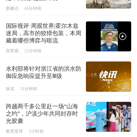
新瞰点
45分钟前
国际视评·周观世界|霍尔木兹
迷局，高市的狡猾包装，本周
藏着哪些博弈与暗流
世界观
51分钟前
水利部将针对浙江省的洪水防
御应急响应提升至Ⅲ级
纵览
51分钟前
跨越两千多公里赴一场“山海
之约”，沪滇少年共同封存时
光胶囊
教育星球
1小时前