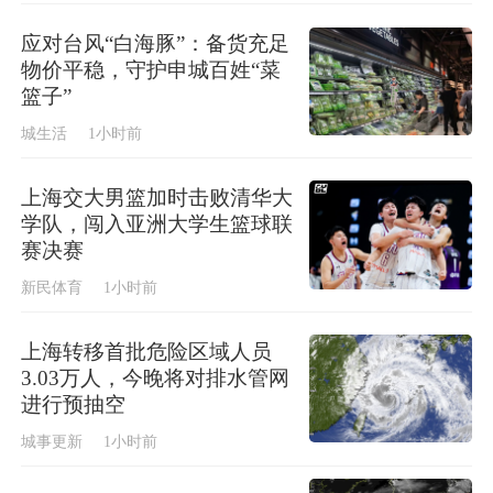
应对台风“白海豚”：备货充足
物价平稳，守护申城百姓“菜
篮子”
城生活
1小时前
上海交大男篮加时击败清华大
学队，闯入亚洲大学生篮球联
赛决赛
新民体育
1小时前
上海转移首批危险区域人员
3.03万人，今晚将对排水管网
进行预抽空
城事更新
1小时前