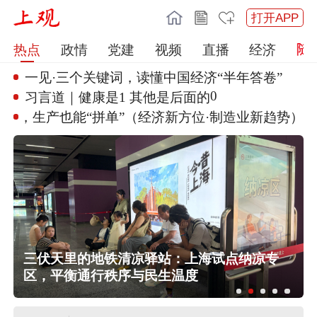
打开APP
热点
政情
党建
视频
直播
经济
一见·三个关键词，读懂中国经济
“半年答卷”
0
习言道｜健康是1 其他是后面的
制造，生产也能“拼单”（经
济新方位·制造业新趋势）
三伏天里的地铁清凉驿站：上海试点纳凉专
区，平衡通行秩序与民生温度
伊朗媒体发布伊朗最高领袖视频