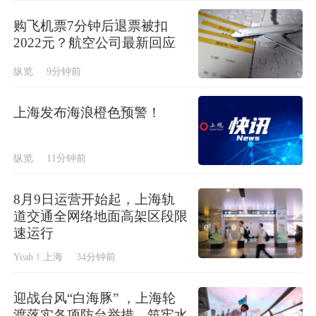
购飞机票7分钟后退票被扣
2022元？航空公司最新回应
纵览
9分钟前
上海发布海浪橙色预警！
纵览
11分钟前
8月9日运营开始起，上海轨
道交通全网络地面高架区段限
速运行
Yeah！上海
34分钟前
迎战台风“白海豚” ，上海轮
渡落实各项防台举措，筑牢水