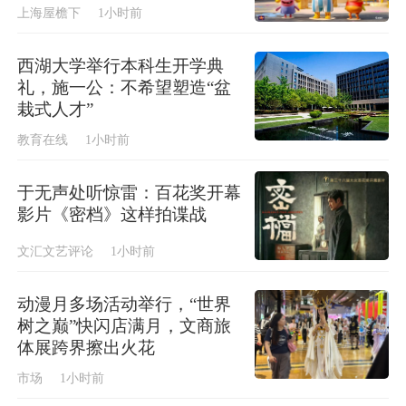
上海屋檐下
1小时前
西湖大学举行本科生开学典
礼，施一公：不希望塑造“盆
栽式人才”
教育在线
1小时前
于无声处听惊雷：百花奖开幕
影片《密档》这样拍谍战
文汇文艺评论
1小时前
动漫月多场活动举行，“世界
树之巅”快闪店满月，文商旅
体展跨界擦出火花
市场
1小时前