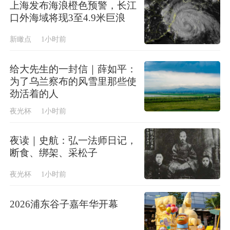
上海发布海浪橙色预警，长江
口外海域将现3至4.9米巨浪
新瞰点
1小时前
给大先生的一封信｜薛如平：
为了乌兰察布的风雪里那些使
劲活着的人
夜光杯
1小时前
夜读｜史航：弘一法师日记，
断食、绑架、采松子
夜光杯
1小时前
2026浦东谷子嘉年华开幕