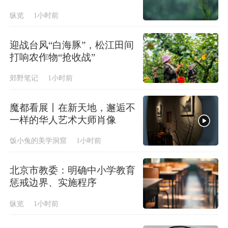
纵览
1小时前
迎战台风“白海豚”，松江田间
打响农作物“抢收战”
郊野笔记
1小时前
魔都看展丨在新天地，邂逅不
一样的华人艺术大师肖像
饭小兔的美学洞窟
1小时前
北京市教委：明确中小学教育
惩戒边界、实施程序
纵览
1小时前