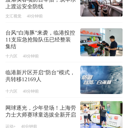
上渡运安全防线
文汇视觉
40分钟前
台风“白海豚”来袭，临港投控
11支应急抢险队伍已经整装
集结
十六区
40分钟前
临港新片区开启“防台”模式，
共转移12169人
十六区
40分钟前
网球逐光，少年登场！上海劳
力士大师赛球童选拔全新开启
运动+
40分钟前