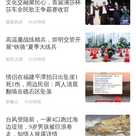
文化交融聚民心，首届浦莎杯
莎车全民歌王争霸赛收官
援疆风采
41分钟前
高温鏖战练精兵，崇明交管开
展“铁骑”夏季大练兵
新民法谭
41分钟前
情侣在福建平潭拍日出坠崖1
死1伤，周边民宿：两人清晨
翻墙在礁石区坠落
新瞰点
45分钟前
台风登陆前，一家4口跑过海
边堤坝，9岁男孩被巨浪卷
走，知情人披露详情