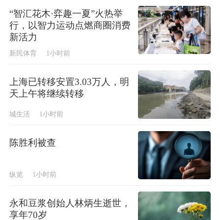
“智汇花木·弈趣一夏”火热举
行，以智力运动点燃商圈消费
新活力
新民体育
1小时前
上海已转移安置3.03万人，明
天上午将继续转移
城生活
1小时前
陈胜利被查
纵览
1小时前
永和豆浆创始人林炳生逝世，
享年70岁