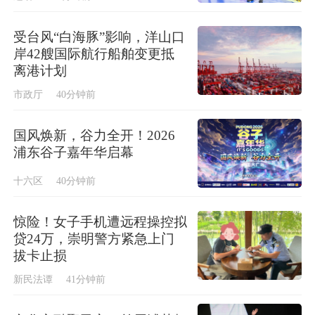
受台风“白海豚”影响，洋山口
岸42艘国际航行船舶变更抵
离港计划
市政厅
40分钟前
国风焕新，谷力全开！2026
浦东谷子嘉年华启幕
十六区
40分钟前
惊险！女子手机遭远程操控拟
贷24万，崇明警方紧急上门
拔卡止损
新民法谭
41分钟前