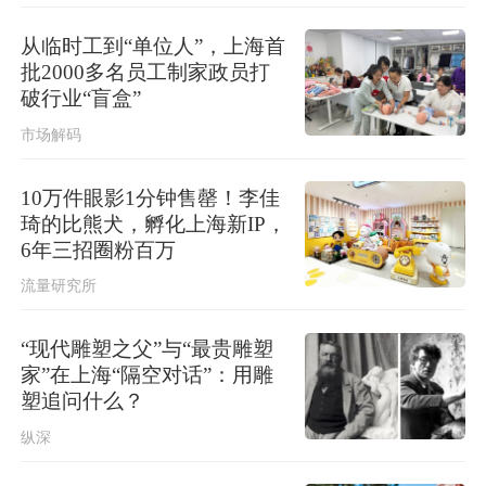
上海发布海浪橙色预警！
从临时工到“单位人”，上海首
批2000多名员工制家政员打
破行业“盲盒”
市场解码
10万件眼影1分钟售罄！李佳
琦的比熊犬，孵化上海新IP，
6年三招圈粉百万
流量研究所
“现代雕塑之父”与“最贵雕塑
家”在上海“隔空对话”：用雕
塑追问什么？
纵深