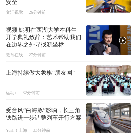
安全
文汇视觉
26分钟前
视频|姚明在西湖大学本科生
开学典礼致辞：艺术帮助我们
在边界之外寻找新坐标
教育在线
27分钟前
上海持续做大象棋“朋友圈”
运动+
32分钟前
受台风“白海豚”影响，长三角
铁路进一步调整列车开行方案
Yeah！上海
33分钟前