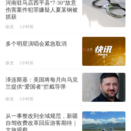
河南驻马店西平县“7·30”故意
伤害案件犯罪嫌疑人夏某钢被
抓获
纵览
1小时前
多个明星演唱会紧急取消
纵览
2小时前
泽连斯基：美国将每月向乌克
兰提供“爱国者”拦截导弹
纵览
2小时前
从一事整改到全域规范，新疆
自驾收费改革回应游客期待｜
文旅观察