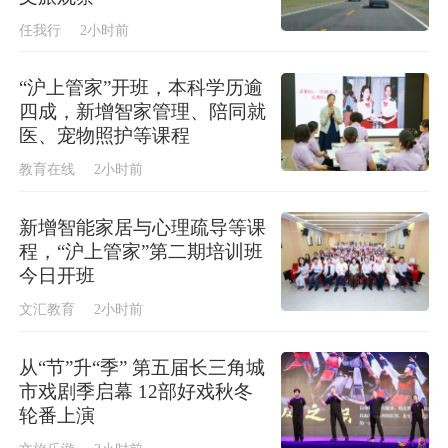
任我行
2小时前
“沪上管家”开班，本科学历逾
四成，新增智家管理、陪同就
医、宠物照护等课程
教育在线
2小时前
新增智能家居与心理疏导等课
程，“沪上管家”第二期培训班
今日开班
文汇教育
2小时前
从“节”升“季” 第五届长三角城
市戏剧季启幕 12部好戏秋冬
轮番上演