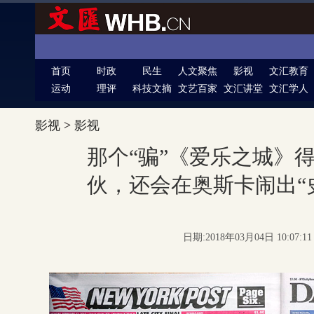
首页
时政
民生
人文聚焦
影视
文汇教育
运动
理评
科技文摘
文艺百家
文汇讲堂
文汇学人
影视
>
影视
那个“骗”《爱乐之城》
伙，还会在奥斯卡闹出“
日期:2018年03月04日 10:07: