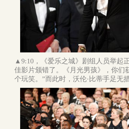
▲9:10，《爱乐之城》剧组人员举起
佳影片颁错了。《月光男孩》，你们
个玩笑。”而此时，沃伦·比蒂手足无