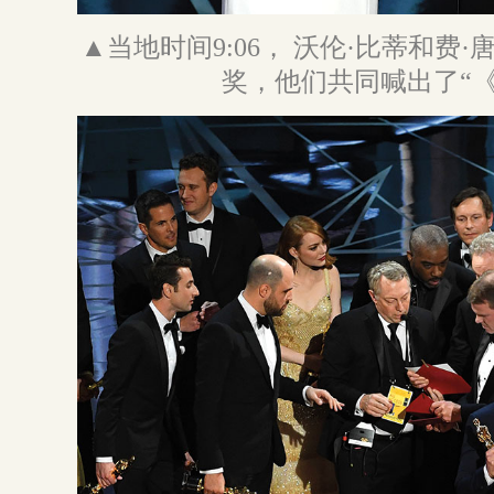
▲当地时间9:06， 沃伦·比蒂和费
奖，他们共同喊出了“