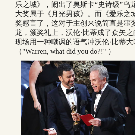
乐之城》，闹出了奥斯卡“史诗级”乌
大奖属于《月光男孩》。而《爱乐之
奖感言了，这对于主创来说简直是噩
龙，颁奖礼上，沃伦·比蒂成了众矢之
现场用一种嘲讽的语气冲沃伦·比蒂
（"Warren, what did you do?!" ）