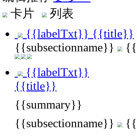
卡片
列表
{{labelTxt}}
{{title}}
{{subsectionname}}
{{
{{labelTxt}}
{{title}}
{{summary}}
{{subsectionname}}
{{