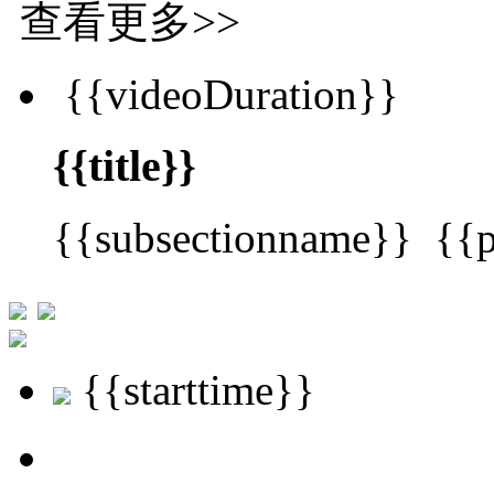
查看更多
>>
{{videoDuration}}
{{title}}
{{subsectionname}}
{{
{{starttime}}