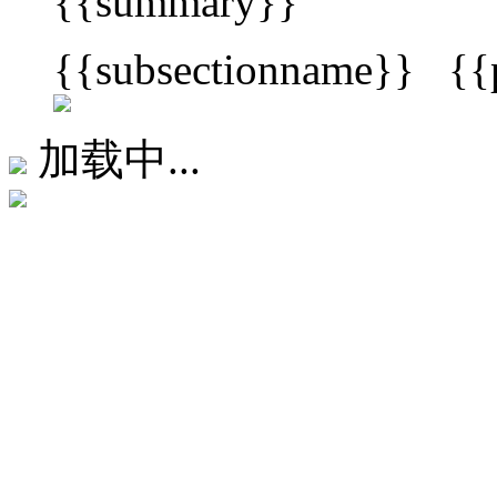
{{summary}}
{{subsectionname}}
{{
加载中...