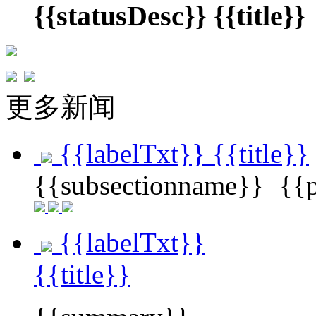
{{statusDesc}}
{{title}}
更多新闻
{{labelTxt}}
{{title}}
{{subsectionname}}
{{
{{labelTxt}}
{{title}}