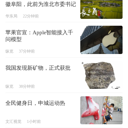
徽阜阳，此前为淮北市委书记
华东局
22分钟前
苹果官宣：Apple智能接入千
问模型
纵览
37分钟前
我国发现新矿物，正式获批
纵览
38分钟前
全民健身日，申城运动热
文汇视觉
1小时前