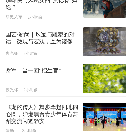
蜘蛛侠与凤凰女的“奥德赛”归
途？
新民艺评
2小时前
国艺·新尚｜珠宝与雕塑的对
话：微观与宏观，互为镜像
夜光杯
2小时前
谢军：当一回“招生官”
夜光杯
2小时前
《龙的传人》舞步牵起四地同
心圆，沪港澳台青少年体育舞
蹈交流闪耀静安
运动+
2小时前