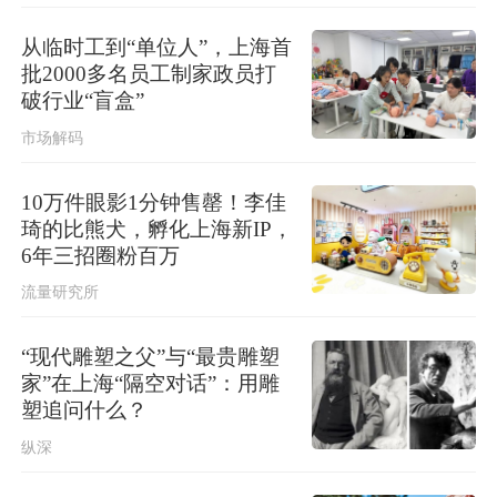
应急管理部针对安徽启动国家地质灾
害四级应急响应
从临时工到“单位人”，上海首
批2000多名员工制家政员打
破行业“盲盒”
市场解码
10万件眼影1分钟售罄！李佳
琦的比熊犬，孵化上海新IP，
6年三招圈粉百万
流量研究所
“现代雕塑之父”与“最贵雕塑
家”在上海“隔空对话”：用雕
塑追问什么？
纵深