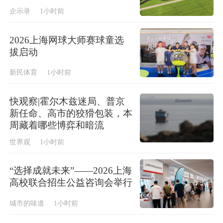
企示录
1小时前
2026上海网球大师赛球童选
拔启动
新民体育
1小时前
快观察|霍尔木兹迷局、普京
新任命、高市的狡猾包装，本
周藏着哪些博弈和暗流
世界观
1小时前
“选择成就未来”——2026上海
高校联合招生公益咨询会举行
城市的味道
1小时前