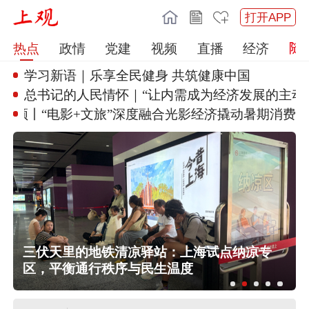
打开APP
热点
政情
党建
视频
直播
经济
学习新语｜乐享全民健身 共筑健
康中国
总书记的人民情怀｜“让内需成为
经济发展的主动力”
频丨“电影+文旅”深度融合
光影经济撬动暑期消费新蓝
三伏天里的地铁清凉驿站：上海试点纳凉专
区，平衡通行秩序与民生温度
航行警告！南海部分海域进行军事训
练 禁止驶入