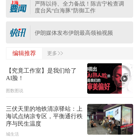
严阵以待、全力备战！陈吉宁检查调
应急管理部针对安徽启动国家地质灾
度台风“白海豚”防御工作
害四级应急响应
伊朗媒体发布伊朗最高领袖视频
>>
上海发布雷电黄色预警，请注意防
编辑推荐
更多
范！
【究竟工作室】是我们给了
“白海豚”将正面“袭击”贯穿浙江
AI脸！
图数图说
国家防总对江苏安徽启动防汛防台风
四级应急响应
三伏天里的地铁清凉驿站：上
海试点纳凉专区，平衡通行秩
航行警告！南海部分海域进行军事训
序与民生温度
练 禁止驶入
城生活