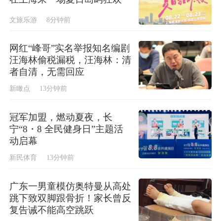
文旅乐游
8分钟前
网红“峰哥”实名举报知名编剧
汪海林偷税漏税，汪海林：清
者自清，无需回应
新瞰点
13分钟前
冠军加盟，燃动夏夜，长
宁“8・8 全民健身日”主题活
动启幕
新民体育
13分钟前
广东一男童模仿奥特曼从高处
跳下致双脚跟骨折！家长曾反
复告诫不能高空跳跃