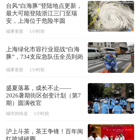
台风“白海豚”登陆地点更新，
最大可能登陆浙江三门至瑞
安，上海位于危险半圆
城事更新
1小时前
上海绿化市容行业迎战“白海
豚”，734支应急队伍全员到岗
城事更新
1小时前
盛夏落幕，成长不止——
2026暑期街区创变计划（第7
期）圆满收官
城市的味道
1小时前
沪上斗茶，茶王争锋！百年闽
红跨域破圈