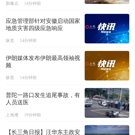
新瞰点
14分钟前
应急管理部针对安徽启动国家
地质灾害四级应急响应
纵览
14分钟前
伊朗媒体发布伊朗最高领袖视
频
纵览
14分钟前
普陀一路口发生追尾事故，有
人员送医
上海滩
19分钟前
【长三角日报】汪华东主政安