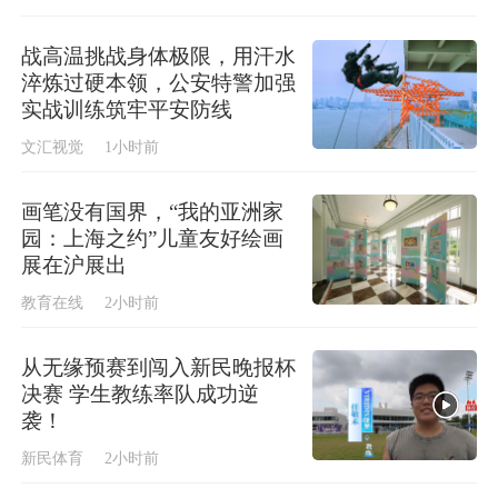
战高温挑战身体极限，用汗水
淬炼过硬本领，公安特警加强
实战训练筑牢平安防线
文汇视觉
1小时前
画笔没有国界，“我的亚洲家
园：上海之约”儿童友好绘画
展在沪展出
教育在线
2小时前
从无缘预赛到闯入新民晚报杯
决赛 学生教练率队成功逆
袭！
新民体育
2小时前