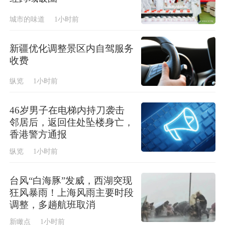
城市的味道
1小时前
新疆优化调整景区内自驾服务
收费
纵览
1小时前
46岁男子在电梯内持刀袭击
邻居后，返回住处坠楼身亡，
香港警方通报
纵览
1小时前
台风“白海豚”发威，西湖突现
狂风暴雨！上海风雨主要时段
调整，多趟航班取消
新瞰点
1小时前