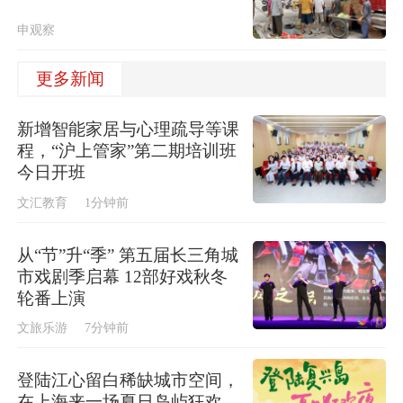
申观察
更多新闻
新增智能家居与心理疏导等课
程，“沪上管家”第二期培训班
今日开班
文汇教育
1分钟前
从“节”升“季” 第五届长三角城
市戏剧季启幕 12部好戏秋冬
轮番上演
文旅乐游
7分钟前
登陆江心留白稀缺城市空间，
在上海来一场夏日岛屿狂欢