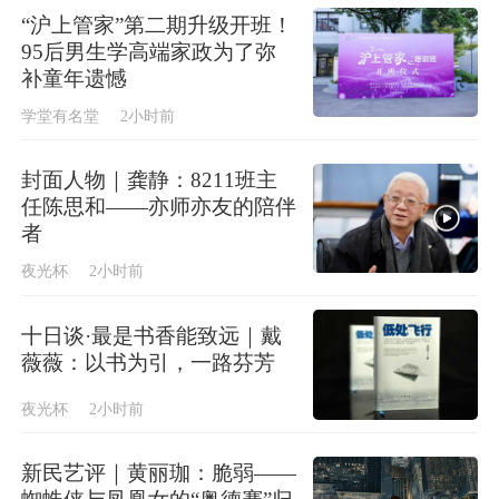
“沪上管家”第二期升级开班！
95后男生学高端家政为了弥
补童年遗憾
学堂有名堂
2小时前
封面人物｜龚静：8211班主
任陈思和——亦师亦友的陪伴
者
夜光杯
2小时前
十日谈·最是书香能致远｜戴
薇薇：以书为引，一路芬芳
夜光杯
2小时前
新民艺评｜黄丽珈：脆弱——