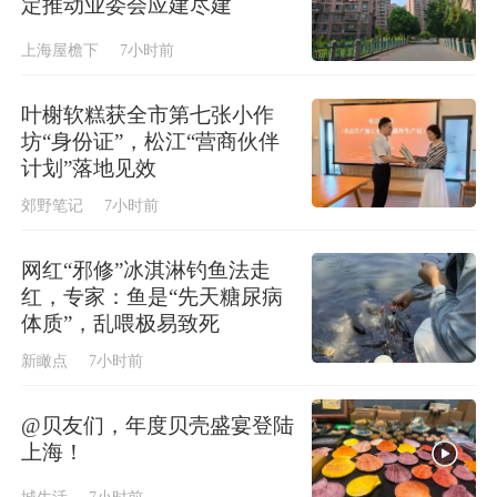
定推动业委会应建尽建
上海屋檐下
7小时前
叶榭软糕获全市第七张小作
坊“身份证”，松江“营商伙伴
计划”落地见效
郊野笔记
7小时前
网红“邪修”冰淇淋钓鱼法走
红，专家：鱼是“先天糖尿病
体质”，乱喂极易致死
新瞰点
7小时前
@贝友们，年度贝壳盛宴登陆
上海！