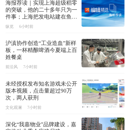
海报荐读｜实现上海超级稻零
的突破，他的二十多年只为一
件事；上海把发电站建在鱼塘
上，今年首批“零碳蟹”即将上
纵览
6小时前
市
沪滇协作创造“工业造血”新样
板，一杯精酿啤酒今夏端上百
姓餐桌
前沿风
7小时前
未经授权发布知名游戏未公开
版本视频，点击量超过90万
次，两人获刑
文化观澜
7小时前
深化“我嘉物业”品牌建设，嘉