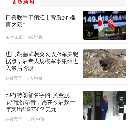
更多新闻
日美联手干预汇市背后的“难
言之隐”
国际视点
4分钟前
也门胡塞武装突袭政府军关键
据点，后者大规模军事集结进
入最后阶段
速瞰天下
7分钟前
印有特朗普名字的“黄金舰
队”造价昂贵，需在今后数十
年支出约2750亿美元
速瞰天下
14分钟前