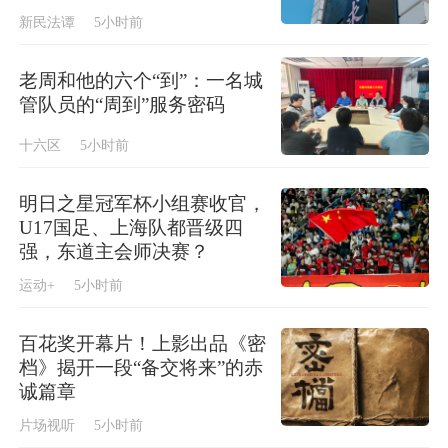
新民法谭
5小时前
老周和他的六个“到”：一名城
管队员的“周到”服务密码
十六区
5小时前
明日之星冠军杯小组赛收官，
U17国足、上海队都晋级四
强，东道主会师决赛？
运动+
5小时前
百花奖开幕片！上影出品《密
档》揭开一段“备交将来”的赤
诚篇章
片场视听
5小时前