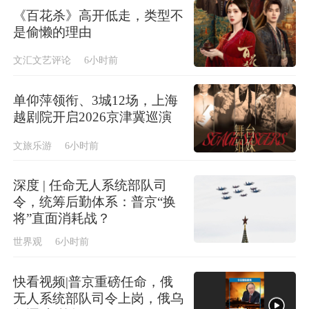
《百花杀》高开低走，类型不
是偷懒的理由
文汇文艺评论
6小时前
单仰萍领衔、3城12场，上海
越剧院开启2026京津冀巡演
文旅乐游
6小时前
深度 | 任命无人系统部队司
令，统筹后勤体系：普京“换
将”直面消耗战？
世界观
6小时前
快看视频|普京重磅任命，俄
无人系统部队司令上岗，俄乌