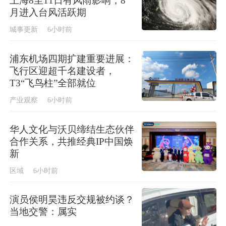
上海8至11日有风雨影响，8
月进入台风活跃期
城事更新
6小时前
浦东机场四期扩建重要进展：
飞行区迎超千名建设者，
T3“飞鸟柱”全部就位
产业观察
6小时前
华人文化与沃贝缔结生态伙伴
合作关系，共推经典IP中国焕
新
区域
6小时前
演员侯明昊违反交规被约谈？
当地交警：属实