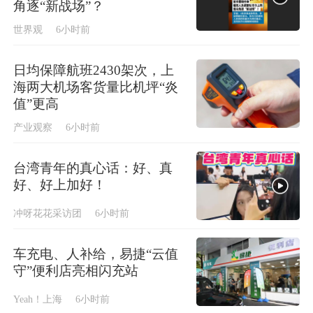
角逐“新战场”？
世界观
6小时前
日均保障航班2430架次，上
海两大机场客货量比机坪“炎
值”更高
产业观察
6小时前
台湾青年的真心话：好、真
好、好上加好！
冲呀花花采访团
6小时前
车充电、人补给，易捷“云值
守”便利店亮相闪充站
Yeah！上海
6小时前