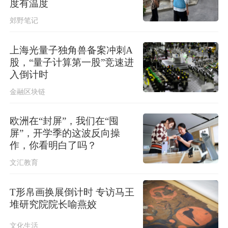
度有温度
郊野笔记
上海光量子独角兽备案冲刺A
股，“量子计算第一股”竞速进
入倒计时
金融区块链
欧洲在“封屏”，我们在“囤
屏”，开学季的这波反向操
作，你看明白了吗？
文汇教育
T形帛画换展倒计时 专访马王
堆研究院院长喻燕姣
文化生活