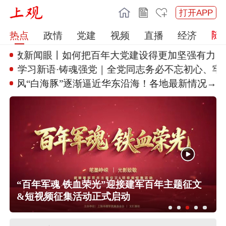
打开APP
热点
政情
党建
视频
直播
经济
时政新闻眼丨如何把百年大党建设
得更加坚强有力？总
学习新语·铸魂强党｜全党同志务
必不忘初心、牢
台风“白海豚”逐渐逼近华东沿海
！各地最新情况→
任前公示半年后，胡瑞连主动投案
外交部：日本“再军事化”已成地区和平
稳现实威胁，必须高度警惕
被
“百年军魂 铁血荣光”迎接建军百年主题征文
外交部：日方应正视国际社会关切，
&短视频征集活动正式启动
切实履行不扩散核武器的国际法义务