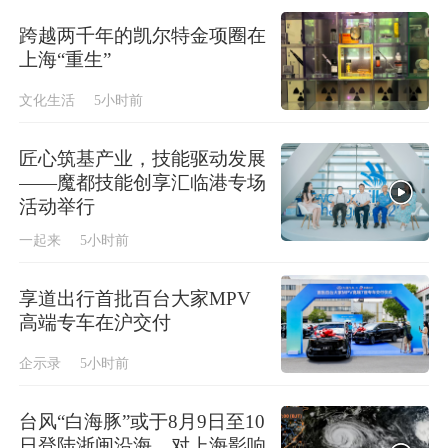
跨越两千年的凯尔特金项圈在
上海“重生”
文化生活
5小时前
匠心筑基产业，技能驱动发展
——魔都技能创享汇临港专场
活动举行
一起来
5小时前
享道出行首批百台大家MPV
高端专车在沪交付
企示录
5小时前
台风“白海豚”或于8月9日至10
日登陆浙闽沿海，对上海影响