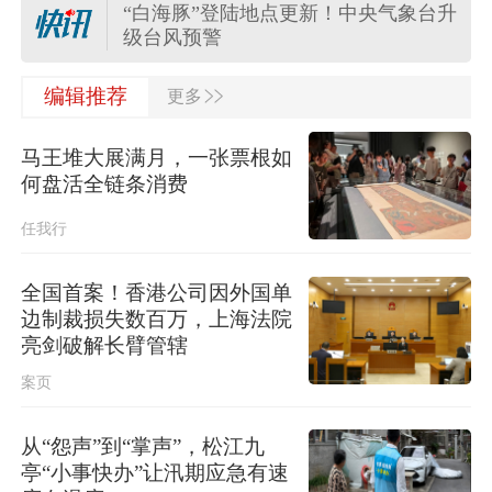
“白海豚”登陆地点更新！中央气象台升
级台风预警
>>
关于对派拓公司在华销售产品启动网
编辑推荐
更多
络安全审查的公告
马王堆大展满月，一张票根如
台风“白海豚”影响我国已成定局 即将
何盘活全链条消费
进入48小时台风警戒线
任我行
任前公示半年后，胡瑞连主动投案
全国首案！香港公司因外国单
边制裁损失数百万，上海法院
外交部：日本“再军事化”已成地区和平
亮剑破解长臂管辖
稳现实威胁，必须高度警惕
案页
从“怨声”到“掌声”，松江九
亭“小事快办”让汛期应急有速