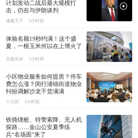
计划发动二战后最大规模打
击，仍在与伊朗谈判
速瞰天下
5小时前
体验名额19秒约满！这个盛
夏，一根玉米何以在上博火了
文旅乐游
5小时前
小区物业服务如何提质？停车
费怎么涨？闵行浦锦街道物业
纠纷调解沙龙干货满满
十六区
5小时前
铁骑绕桩、特警索降、无人机
探路……金山公安夏季练
兵“名场面”来了