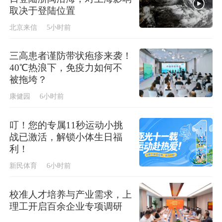
取决于登陆位置
北京来信
5小时前
三高患者谨防带状疱疹来袭！
40℃热浪下，免疫力如何不
被拖垮？
康健园
6小时前
叮！您的专属11秒运动小挑
战已激活，解锁小体生日福
利！
新民体育
6小时前
校准人才培养与产业需求，上
理工开启百余企业专项调研