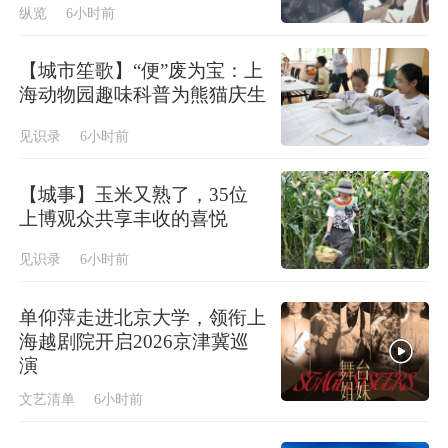
纵览
6小时前
【城市笙歌】“便”废为宝：上
海动物园趣味科普为熊猫庆生
见识录
6小时前
【城事】玉米又熟了，35位
上博观众共享丰收的喜悦
见识录
6小时前
单仰萍走进北京大学，领衔上
海越剧院开启2026京津冀巡
演
文艺清单
6小时前