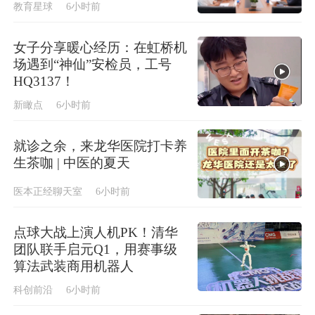
教育星球
6小时前
女子分享暖心经历：在虹桥机
场遇到“神仙”安检员，工号
HQ3137！
新瞰点
6小时前
就诊之余，来龙华医院打卡养
生茶咖 | 中医的夏天
医本正经聊天室
6小时前
点球大战上演人机PK！清华
团队联手启元Q1，用赛事级
算法武装商用机器人
科创前沿
6小时前