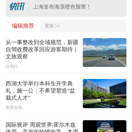
上海发布海浪橙色预警！
>>
水利部将针对浙江省的洪水防御应急
编辑推荐
更多
响应提升至Ⅲ级
从一事整改到全域规范，新疆
河南驻马店西平县“7·30”故意伤害案件
自驾收费改革回应游客期待｜
犯罪嫌疑人夏某钢被抓获
文旅观察
任我行
多个明星演唱会紧急取消
西湖大学举行本科生开学典
应急管理部针对安徽启动国家地质灾
礼，施一公：不希望塑造“盆
害四级应急响应
栽式人才”
教育在线
伊朗媒体发布伊朗最高领袖视频
国际视评·周观世界|霍尔木兹
迷局，高市的狡猾包装，本周