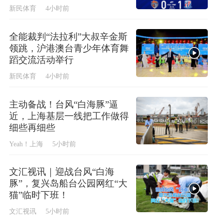
新民体育
4小时前
全能裁判“法拉利”大叔辛金斯
领跳，沪港澳台青少年体育舞
蹈交流活动举行
新民体育
4小时前
主动备战！台风“白海豚”逼
近，上海基层一线把工作做得
细些再细些
Yeah！上海
5小时前
文汇视讯｜迎战台风“白海
豚”，复兴岛船台公园网红“大
猫”临时下班！
文汇视讯
5小时前