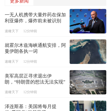
更多新闻
一无人机携带大量炸药在保加
利亚爆炸，爆炸前未被识别
速瞰天下
12分钟前
就霍尔木兹海峡通航安排，阿
曼伊朗各执一词
速瞰天下
12分钟前
美军高层正寻求退出伊
朗，“特朗普的想法无法实现”
速瞰天下
12分钟前
泽连斯基：美国将每月提