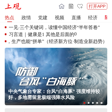
打开APP
热点
政情
党建
视频
直播
经济
一见·三个关键词，读懂中国经济
“半年答卷”
0
习言道｜健康是1 其他是后面的
制造，生产也能“拼单”（经
济新方位·制造业新趋势）
中央气象台专家：台风“白海豚” 强度维持较
好，多地需留意极端强降水风险
伊朗媒体发布伊朗最高领袖视频