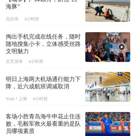
海豚”
见识录
4小时前
掏出手机完成在线任务，随时
随地搜集小卡，立体感受丝路
文明魅力
文艺清单
4小时前
明日上海两大机场通行能力下
降，近六成航班调减取消
Yeah！上海
4小时前
客场小胜青岛海牛申花止住连
败，毛毅军救火最看重的是队
员哪项素质