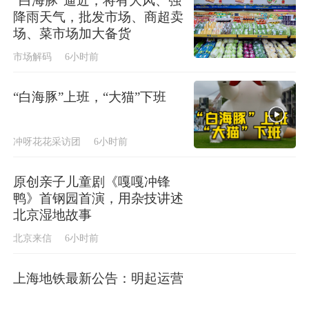
“白海豚”逼近，将有大风、强
降雨天气，批发市场、商超卖
场、菜市场加大备货
市场解码
6小时前
“白海豚”上班，“大猫”下班
冲呀花花采访团
6小时前
原创亲子儿童剧《嘎嘎冲锋
鸭》首钢园首演，用杂技讲述
北京湿地故事
北京来信
6小时前
上海地铁最新公告：明起运营
调整！台风“白海豚”逼近，部