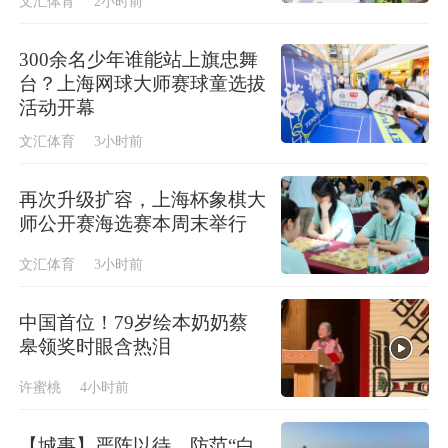
文汇体育
2小时前
300余名少年谁能站上旗忠舞
台？上海网球大师赛球童选拔
活动开幕
文汇体育
3小时前
再次升级扩容，上海杯象棋大
师公开赛海选赛本周末举行
文汇体育
3小时前
中国首位！79岁绘本奶奶蔡
皋领奖时眼含热泪
许蜜桃
4小时前
【城事】严阵以待，防范“白