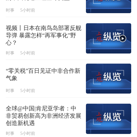
时事
5小时前
视频丨日本在南鸟岛部署反舰
导弹 暴露怎样“再军事化”野
心？
时事
5小时前
“零关税”百日见证中非合作新
气象
时事
5小时前
全球@中国|肯尼亚学者：中
非贸易创新高为非洲经济发展
创造新机遇
时事
5小时前