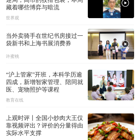
上海发布海浪橙色预警！
藏着哪些博弈与暗流
世界观
当外卖骑手在世纪书房接过一
袋新书和上海书展消费券
许蜜桃
“沪上管家”开班，本科学历逾
四成，新增智家管理、陪同就
医、宠物照护等课程
教育在线
上观时评丨全国小炒肉大王仅
靠视频评出？评价的分量得由
实际水平支撑