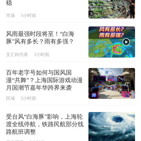
稳
市场
5小时前
风雨最强时段将至！“白海
豚”风有多长？雨有多强？
文汇科代表
5小时前
百年老字号如何与国风国
漫“共舞”？上海国际游戏动漫
月国潮节嘉年华跨界来袭
区域
5小时前
受台风“白海豚”影响，上海轮
渡全线停航，铁路民航部分线
路航班调整