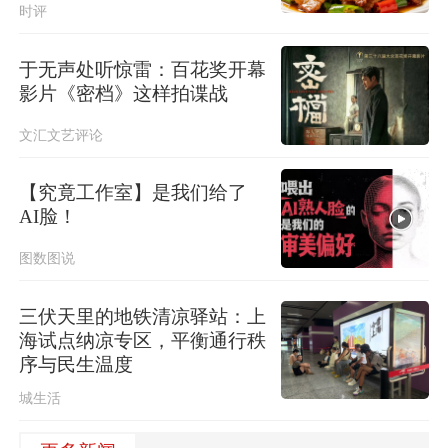
时评
于无声处听惊雷：百花奖开幕
影片《密档》这样拍谍战
文汇文艺评论
【究竟工作室】是我们给了
AI脸！
图数图说
三伏天里的地铁清凉驿站：上
海试点纳凉专区，平衡通行秩
序与民生温度
城生活