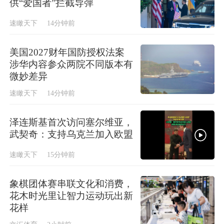
供“爱国者”拦截导弹
速瞰天下
14分钟前
美国2027财年国防授权法案
涉华内容参众两院不同版本有
微妙差异
速瞰天下
14分钟前
泽连斯基首次访问塞尔维亚，
武契奇：支持乌克兰加入欧盟
速瞰天下
15分钟前
象棋团体赛串联文化和消费，
花木时光里让智力运动玩出新
花样