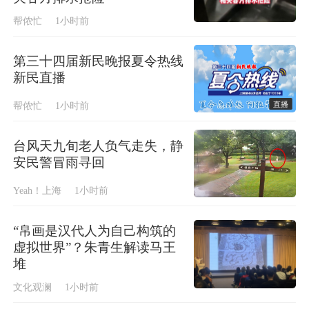
帮侬忙
1小时前
第三十四届新民晚报夏令热线
新民直播
直播
帮侬忙
1小时前
台风天九旬老人负气走失，静
安民警冒雨寻回
Yeah！上海
1小时前
“帛画是汉代人为自己构筑的
虚拟世界”？朱青生解读马王
堆
文化观澜
1小时前