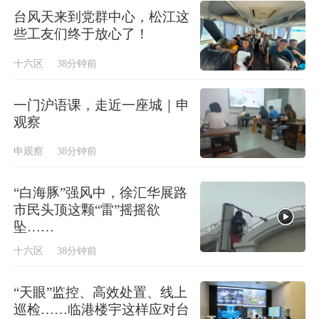
台风天来到党群中心，松江这
些工友们终于放心了！
十六区
38分钟前
一门沪语课，走近一座城｜申
观察
申观察
38分钟前
“白海豚”强风中，徐汇华展路
市民头顶这颗“雷”摇摇欲
坠……
十六区
38分钟前
“天眼”监控、高效处置、线上
巡检……临港楼宇这样应对台