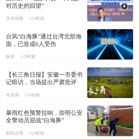
对历史的回望”
京华传真
1小时前
台风“白海豚”通过台湾北部海
面，已造成6人受伤
纵览
1小时前
【长三角日报】安徽一市委书
记暗访，当场提出严肃批评
华东局
1小时前
暴雨红色预警拉响，崇明公安
全警动员迎战“白海豚”
新民法谭
1小时前