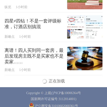
纵览
1小时前
四星≠四钻！不是一套评级标
准，订酒店别搞混
新瞰点
1小时前
离谱！四人买到同一套房，最
后发现房主既不是买家也不是
卖家……
新瞰点
1小时前
正在加载
Copyright © 上观(沪ICP备10006364号
国新网许可证编号:3112014001)
沪公网安备31010602000361号