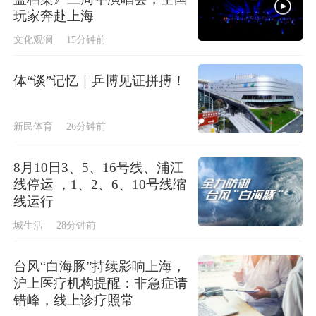
玩家奔赴上海
文化观澜
15分钟前
体“谈”记忆｜乒博见证拼搏！
新民体育
26分钟前
8月10日3、5、16号线、浦江
线停运 ，1、2、6、10号线缩
线运行
城生活
28分钟前
台风“白海豚”持续影响上海，
沪上医疗机构提醒：非急症请
错峰，线上诊疗照常