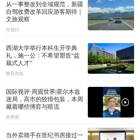
从一事整改到全域规范，新疆
自驾收费改革回应游客期待｜
文旅观察
任我行
西湖大学举行本科生开学典
礼，施一公：不希望塑造“盆
栽式人才”
教育在线
国际视评·周观世界|霍尔木兹
迷局，高市的狡猾包装，本周
藏着哪些博弈与暗流
世界观
当外卖骑手在世纪书房接过一