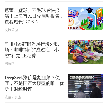
8月10日3、5、16号线、浦江线停运 ，
1、2、6、10号线缩线运行
芭蕾、壁球、羽毛球最快报
满！上海市民日校启动报名，
课程增长177.6%
文旅乐游
“午睡经济”悄然风行海外职
场：咖啡“续命”成过往，小
憩“补觉”正吃香
深海区
DeepSeek涨价是割韭菜？便
宜，不是国产大模型的唯一优
势丨财经时评
流量研究所