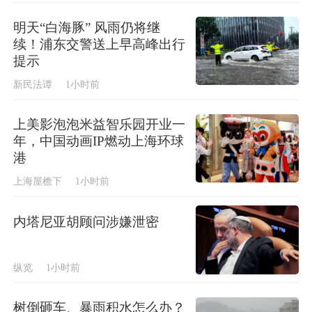
明天“白海豚” 风雨仍将继
续！浦东交警送上早高峰出行
提示
新民法谭
1小时前
上美影泡泡米益智乐园开业一
年，中国动画IP燃动上海环球
港
上海屋檐下
1小时前
内塔尼亚胡顾问涉嫌泄密
纵览
1小时前
树倒砸车、暴雨积水怎么办？