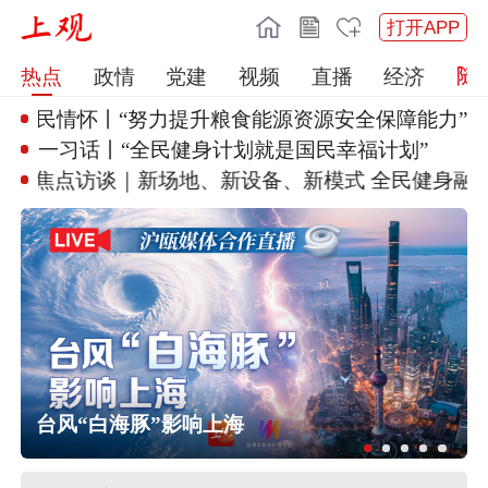
打开APP
热点
政情
党建
视频
直播
经济
的人民情怀丨“努力提升粮
食能源资源安全保障能力”
一习话丨“全民健身计划就是国民
幸福计划”
焦点访谈｜新场地、新设备、新模
式 全民健身融入
台风“白海豚”影响上海
国家防总对上海江西启动防汛防台风
四级应急响应