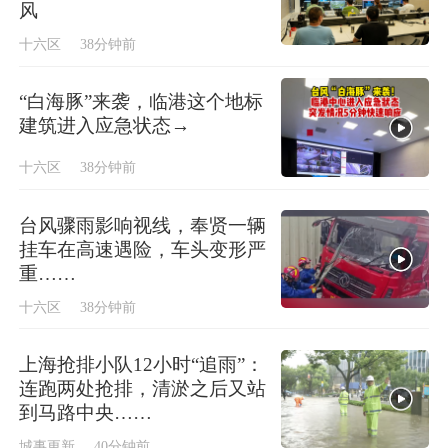
风
十六区
38分钟前
“白海豚”来袭，临港这个地标
建筑进入应急状态→
十六区
38分钟前
台风骤雨影响视线，奉贤一辆
挂车在高速遇险，车头变形严
重……
十六区
38分钟前
上海抢排小队12小时“追雨”：
连跑两处抢排，清淤之后又站
到马路中央……
城事更新
40分钟前