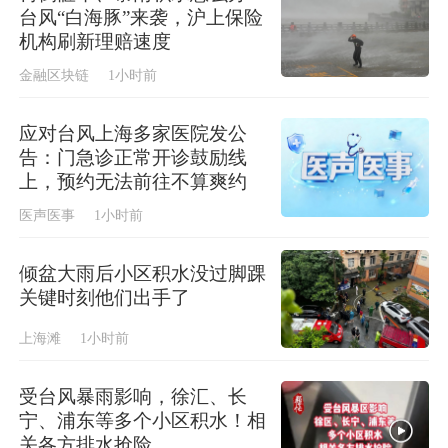
台风“白海豚”来袭，沪上保险
机构刷新理赔速度
金融区块链
1小时前
应对台风上海多家医院发公
告：门急诊正常开诊鼓励线
上，预约无法前往不算爽约
医声医事
1小时前
倾盆大雨后小区积水没过脚踝
关键时刻他们出手了
上海滩
1小时前
受台风暴雨影响，徐汇、长
宁、浦东等多个小区积水！相
关各方排水抢险