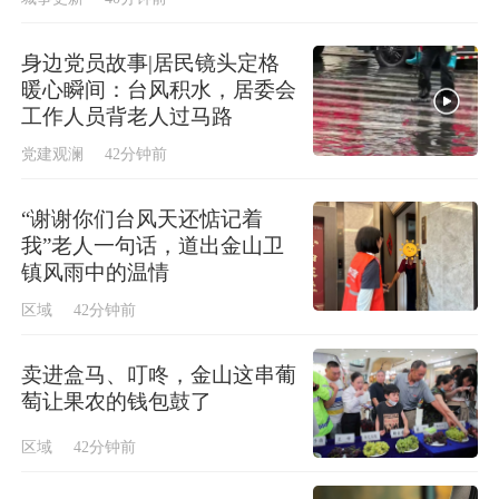
身边党员故事|居民镜头定格
暖心瞬间：台风积水，居委会
工作人员背老人过马路
党建观澜
42分钟前
“谢谢你们台风天还惦记着
我”老人一句话，道出金山卫
镇风雨中的温情
区域
42分钟前
卖进盒马、叮咚，金山这串葡
萄让果农的钱包鼓了
区域
42分钟前