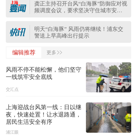
龚正主持召开台风“白海豚”防御应对视
8月10日3、5、16号线、浦江线停运 ，
频调度会议，要求坚决守住城市安全
1、2、6、10号线缩线运行
底线
明天“白海豚” 风雨仍将继续！浦东交
警送上早高峰出行提示
>>
应对台风上海多家医院发公告：门急
编辑推荐
更多
诊正常开诊鼓励线上，预约无法前往
不算爽约
风雨不停不能松懈，他们坚守
长三角铁路进一步调整列车开行方案
一线筑牢安全底线
交汇点
飞猪、去哪儿、携程同日宣布：多地
酒店订单可免费取消
上海迎战台风第一线：日以继
夜，快速处置！让水退路通，
国家防总对上海江西启动防汛防台风
居民生活安全有序
四级应急响应
浦江眼