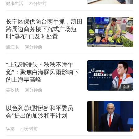
健康生活
29分钟前
长宁区保供防台两手抓，凯田
路周边商务楼下沉式广场短
时“瀑布”已及时处置
浦江眼
30分钟前
“上观碰碰头・秋秋不睡午
觉”：聚焦白海豚风雨影响下
的上海早高峰
直播
晏秋秋
30分钟前
以色列总理拒绝“和平委员
会”提出的加沙和平计划
纵览
34分钟前