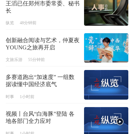
王滔已任郑州市委常委、秘书
长
纵览
48分钟前
创新融合阅读与艺术，仲夏夜
YOUNG之旅再开启
文旅乐游
55分钟前
多赛道跑出“加速度” 一组数
据读懂中国经济底气
时事
1小时前
视频丨台风“白海豚”登陆 各
地各部门全力应对
时事
1小时前