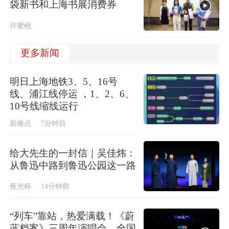
袋新书和上海书展消费券
许蜜桃
更多新闻
明日上海地铁3、5、16号
线、浦江线停运 ，1、2、6、
10号线缩线运行
新瞰点
7分钟前
给大先生的一封信｜吴佳炜：
从鲁迅中路到鲁迅公园这一路
夜光杯
14分钟前
“列车”靠站，热爱满载！《蔚
蓝档案》三周年演唱会，全国