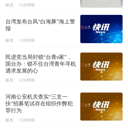
纵览
11分钟前
台湾发布台风“白海豚”海上警
报
纵览
11分钟前
民进党当局封锁“台青e家”，
国台办：锁不住台湾青年寻机
遇求发展的心
纵览
12分钟前
河南公安机关查实“三支一
扶”招募笔试存在组织作弊犯
罪行为
纵览
15分钟前