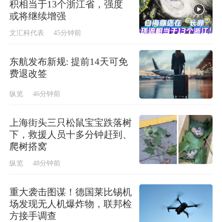
积相当于13个浙江省，强度
或将继续增强
文汇科代表
45分钟前
东航发布新规: 提前14天可免
费退改签
纵览
46分钟前
上海街头三只松鼠宝宝跌落树
下，救援人员十多分钟赶到、
爬树搭窝
纵览
48分钟前
重大袭击图谋！德国莱比锡机
场发现无人机爆炸物，联邦检
方接手调查