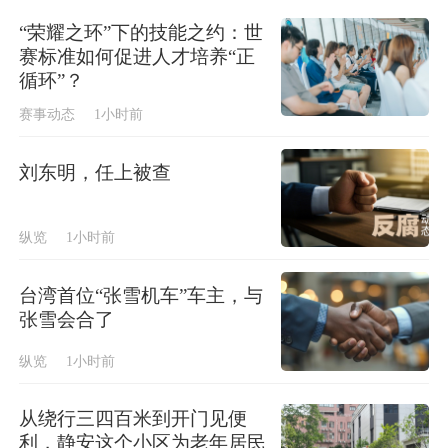
“荣耀之环”下的技能之约：世
赛标准如何促进人才培养“正
循环”？
赛事动态
1小时前
刘东明，任上被查
纵览
1小时前
台湾首位“张雪机车”车主，与
张雪会合了
纵览
1小时前
从绕行三四百米到开门见便
利，静安这个小区为老年居民