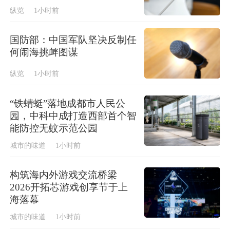
纵览
1小时前
国防部：中国军队坚决反制任
何闹海挑衅图谋
纵览
1小时前
“铁蜻蜓”落地成都市人民公
园，中科中成打造西部首个智
能防控无蚊示范公园
城市的味道
1小时前
构筑海内外游戏交流桥梁
2026开拓芯游戏创享节于上
海落幕
城市的味道
1小时前