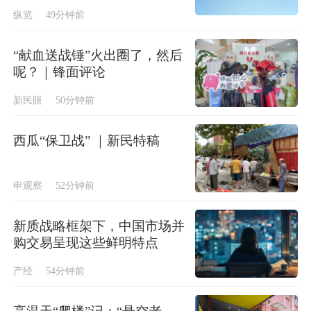
纵览
49分钟前
“献血送战锤”火出圈了，然后
呢？｜锋面评论
新民眼
50分钟前
西瓜“保卫战” ｜新民特稿
申观察
52分钟前
新质战略框架下，中国市场并
购交易呈现这些鲜明特点
产经
54分钟前