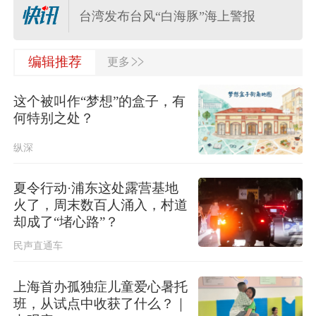
台湾发布台风“白海豚”海上警报
>>
民进党当局封锁“台青e家”，国台办：
编辑推荐
更多
锁不住台湾青年寻机遇求发展的心
这个被叫作“梦想”的盒子，有
中白将举行“神鹰-2026”空降兵联合训
何特别之处？
练
纵深
东航发布新规: 提前14天可免费退改签
夏令行动·浦东这处露营基地
火了，周末数百人涌入，村道
杭台高铁温玉段8月8日开通运营，车
却成了“堵心路”？
票自8月7日17时起对外发售
民声直通车
浙江预报：“白海豚”或于9日下午到10
日早晨在苍南到象山一带沿海登陆
上海首办孤独症儿童爱心暑托
班，从试点中收获了什么？｜