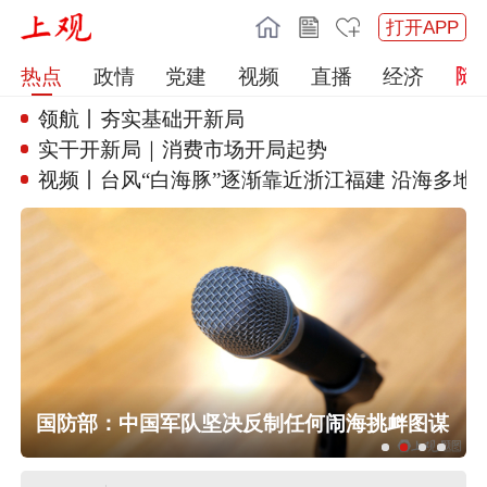
打开APP
热点
政情
党建
视频
直播
经济
领航丨夯实基础开新局
实干开新局｜消费市场开局起势
视频丨台风“白海豚”逐渐靠近浙
江福建 沿海多地
浙江预报：“白海豚”或于9日下午到10
国防部：中国军队坚决反制任何闹海挑衅图谋
日早晨在苍南到象山一带沿海登陆