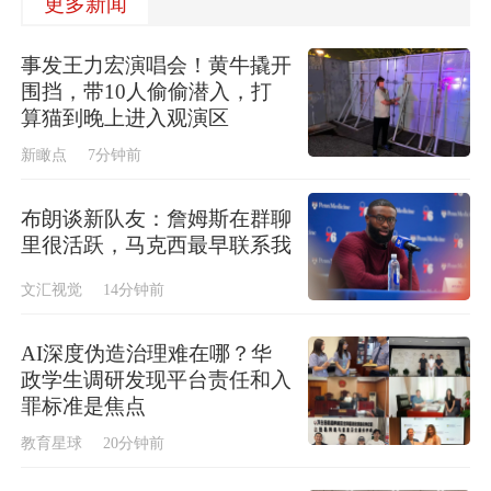
更多新闻
事发王力宏演唱会！黄牛撬开
围挡，带10人偷偷潜入，打
算猫到晚上进入观演区
新瞰点
7分钟前
布朗谈新队友：詹姆斯在群聊
里很活跃，马克西最早联系我
文汇视觉
14分钟前
AI深度伪造治理难在哪？华
政学生调研发现平台责任和入
罪标准是焦点
教育星球
20分钟前