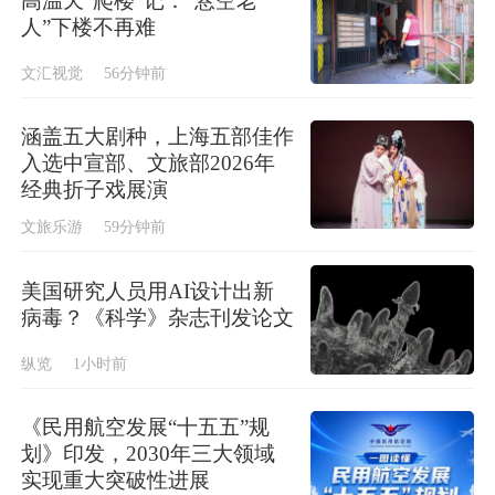
高温天“爬楼”记：“悬空老
人”下楼不再难
文汇视觉
56分钟前
涵盖五大剧种，上海五部佳作
入选中宣部、文旅部2026年
经典折子戏展演
文旅乐游
59分钟前
美国研究人员用AI设计出新
病毒？《科学》杂志刊发论文
纵览
1小时前
《民用航空发展“十五五”规
划》印发，2030年三大领域
实现重大突破性进展