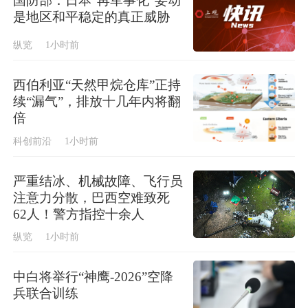
国防部：日本“再军事化”妄动
是地区和平稳定的真正威胁
纵览
1小时前
西伯利亚“天然甲烷仓库”正持
续“漏气”，排放十几年内将翻
倍
科创前沿
1小时前
严重结冰、机械故障、飞行员
注意力分散，巴西空难致死
62人！警方指控十余人
纵览
1小时前
中白将举行“神鹰-2026”空降
兵联合训练