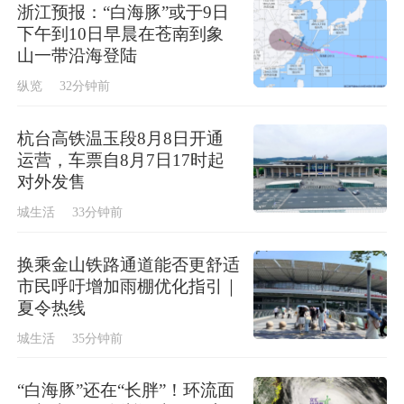
浙江预报：“白海豚”或于9日
下午到10日早晨在苍南到象
山一带沿海登陆
纵览
32分钟前
杭台高铁温玉段8月8日开通
运营，车票自8月7日17时起
对外发售
城生活
33分钟前
换乘金山铁路通道能否更舒适
市民呼吁增加雨棚优化指引｜
夏令热线
城生活
35分钟前
“白海豚”还在“长胖”！环流面