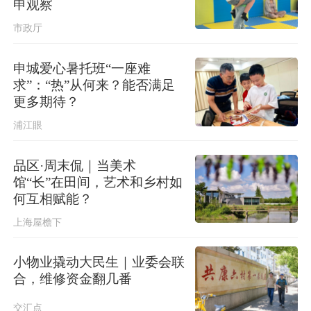
申观察
台湾发布台风“白海豚”海上警报
市政厅
申城爱心暑托班“一座难
求”：“热”从何来？能否满足
更多期待？
浦江眼
品区·周末侃｜当美术
馆“长”在田间，艺术和乡村如
何互相赋能？
上海屋檐下
小物业撬动大民生｜业委会联
合，维修资金翻几番
交汇点