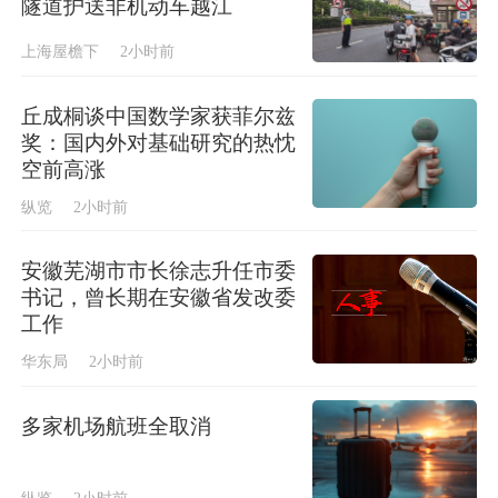
隧道护送非机动车越江
上海屋檐下
2小时前
丘成桐谈中国数学家获菲尔兹
奖：国内外对基础研究的热忱
空前高涨
纵览
2小时前
安徽芜湖市市长徐志升任市委
书记，曾长期在安徽省发改委
工作
华东局
2小时前
多家机场航班全取消