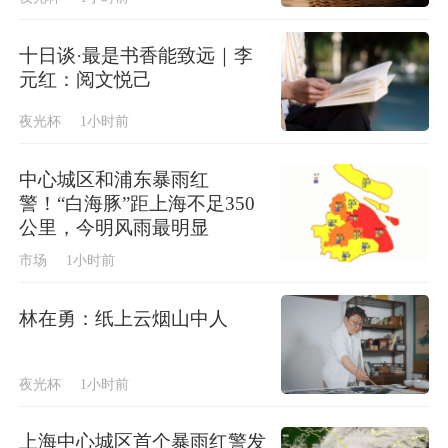
十日谈·最是书香能致远｜李
元红：阅文悦己
夜光杯
1小时前
中心城区和浦东暴雨红
警！“白海豚”距上海不足350
公里，今明风雨最明显
市场
1小时前
林在勇：纸上云烟山中人
夜光杯
1小时前
上海中心城区首个暴雨红警发