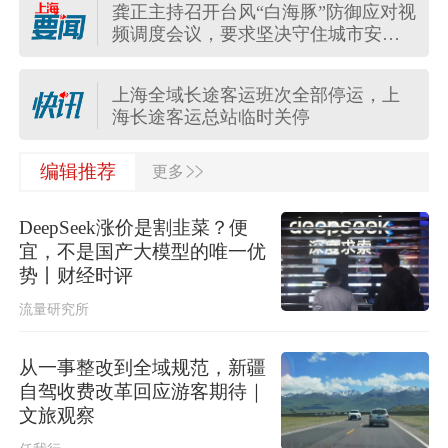
龚正主持召开台风“白海豚”防御应对视
上海更新中心城区暴雨黄色预警信号
频调度会议，要求坚决守住城市安全
为暴雨橙色预警信号
底线
上海全域长途客运班次全部停运，上
海长途客运总站临时关停
>>
受台风“白海豚”影响，上海地铁5号
编辑推荐
更多
线、16号线、浦江线全线停运
DeepSeek涨价是割韭菜？便
13年来上海再发暴雨红警！“白海豚”距
宜，不是国产大模型的唯一优
上海不足350公里，今明局部大暴雨
势丨财经时评
流量研究所
“白海豚”将登陆，上海公园临时关闭
从一事整改到全域规范，新疆
自驾收费改革回应游客期待｜
中央气象台升级发布台风红色预警
文旅观察