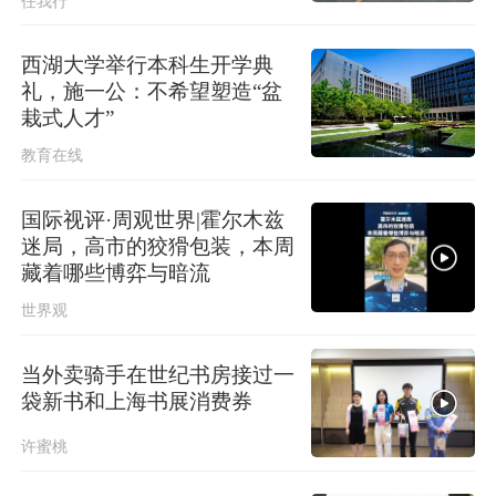
任我行
上海更新中心城区暴雨黄色预警信号
为暴雨橙色预警信号
西湖大学举行本科生开学典
上海全域长途客运班次全部停运，上
礼，施一公：不希望塑造“盆
海长途客运总站临时关停
栽式人才”
教育在线
国际视评·周观世界|霍尔木兹
迷局，高市的狡猾包装，本周
藏着哪些博弈与暗流
世界观
当外卖骑手在世纪书房接过一
袋新书和上海书展消费券
许蜜桃