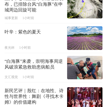
布，已排除台风“白海豚”在申
城周边回旋可能
城事更新
1小时前
叶辛：紫色的夏天
夜光杯
1小时前
“白海豚”来袭，崇明海事局逆
风破浪紧急救助患病船员
文汇视觉
1小时前
新民艺评｜殷红：在地性、诗
性与世界性：舞剧《寻找木卡
姆》的价值建构