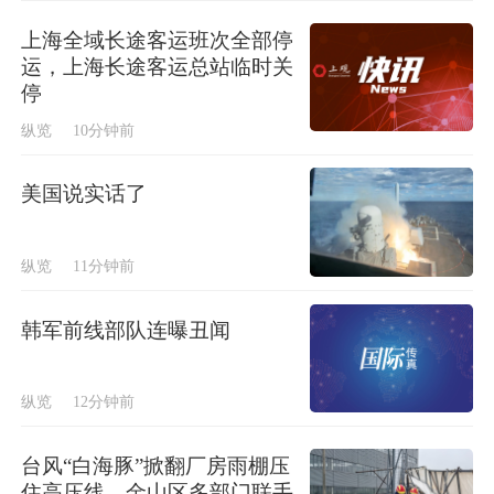
上海全域长途客运班次全部停
运，上海长途客运总站临时关
停
纵览
10分钟前
美国说实话了
纵览
11分钟前
韩军前线部队连曝丑闻
纵览
12分钟前
台风“白海豚”掀翻厂房雨棚压
住高压线，金山区多部门联手