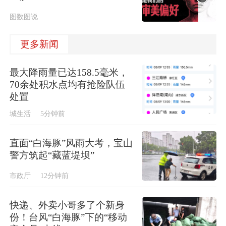
图数图说
更多新闻
最大降雨量已达158.5毫米，
70余处积水点均有抢险队伍
处置
城生活
5分钟前
直面“白海豚”风雨大考，宝山
警方筑起“藏蓝堤坝”
市政厅
12分钟前
快递、外卖小哥多了个新身
份！台风“白海豚”下的“移动