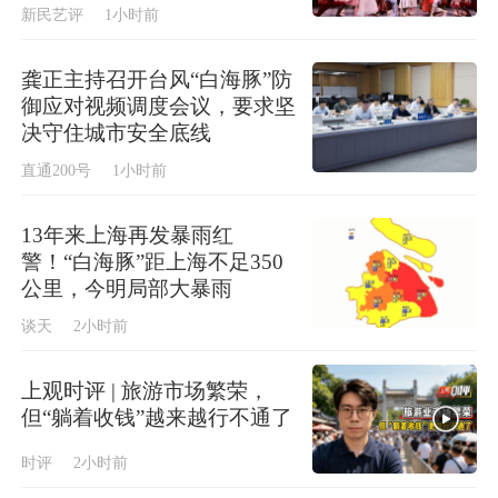
新民艺评
1小时前
龚正主持召开台风“白海豚”防
御应对视频调度会议，要求坚
决守住城市安全底线
直通200号
1小时前
13年来上海再发暴雨红
警！“白海豚”距上海不足350
公里，今明局部大暴雨
谈天
2小时前
上观时评 | 旅游市场繁荣，
但“躺着收钱”越来越行不通了
时评
2小时前