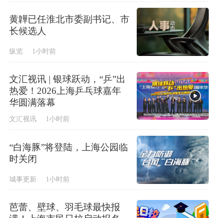
黄韡已任淮北市委副书记、市
长候选人
纵览
1小时前
文汇视讯 | 银球跃动，“乒”出
热爱！2026上海乒乓球嘉年
华圆满落幕
文汇视讯
1小时前
“白海豚”将登陆，上海公园临
时关闭
城事更新
1小时前
芭蕾、壁球、羽毛球最快报