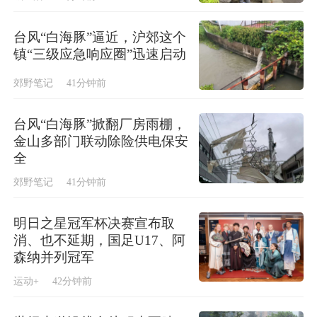
台风“白海豚”逼近，沪郊这个
镇“三级应急响应圈”迅速启动
郊野笔记
41分钟前
台风“白海豚”掀翻厂房雨棚，
金山多部门联动除险供电保安
全
郊野笔记
41分钟前
明日之星冠军杯决赛宣布取
消、也不延期，国足U17、阿
森纳并列冠军
运动+
42分钟前