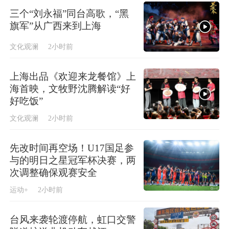
三个“刘永福”同台高歌，“黑
旗军”从广西来到上海
文化观澜
2小时前
上海出品《欢迎来龙餐馆》上
海首映，文牧野沈腾解读“好
好吃饭”
文化观澜
2小时前
先改时间再空场！U17国足参
与的明日之星冠军杯决赛，两
次调整确保观赛安全
运动+
2小时前
台风来袭轮渡停航，虹口交警