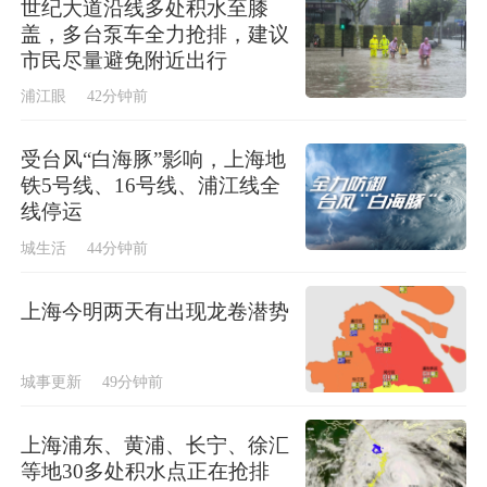
世纪大道沿线多处积水至膝
盖，多台泵车全力抢排，建议
市民尽量避免附近出行
浦江眼
42分钟前
受台风“白海豚”影响，上海地
铁5号线、16号线、浦江线全
线停运
城生活
44分钟前
上海今明两天有出现龙卷潜势
城事更新
49分钟前
上海浦东、黄浦、长宁、徐汇
等地30多处积水点正在抢排