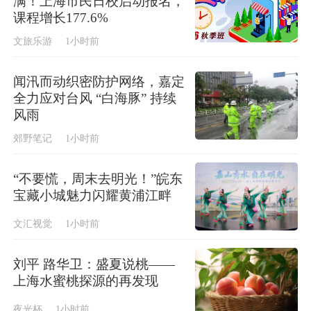
满！上海市民日校启动报名，
课程增长177.6%
文旅乐游
1小时前
闻汛而动织密防护网络，嘉定
全力应对台风 “白海豚” 持续
风雨
郊野笔记
1小时前
“不要慌，周末去明光！”皖东
宝藏小城魅力闪耀黄浦江畔
文汇视觉
1小时前
刘平 路华卫：盛夏说桃——
上海水蜜桃探源的再发现
夜光杯
1小时前