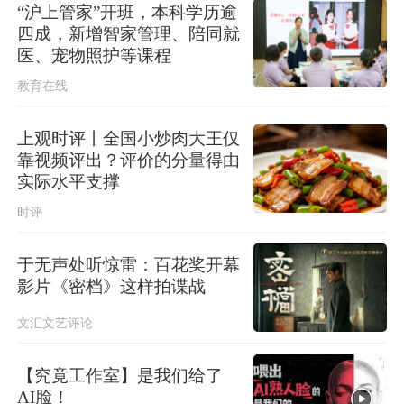
“沪上管家”开班，本科学历逾
四成，新增智家管理、陪同就
医、宠物照护等课程
教育在线
上观时评丨全国小炒肉大王仅
靠视频评出？评价的分量得由
实际水平支撑
时评
于无声处听惊雷：百花奖开幕
影片《密档》这样拍谍战
文汇文艺评论
【究竟工作室】是我们给了
AI脸！