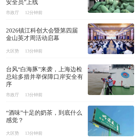
安全员”上线
市政厅
12分钟前
2026镇江科创大会暨第四届
金山英才周活动启幕
大区势
13分钟前
台风“白海豚”来袭，上海边检
总站多措并举保障口岸安全有
序
市政厅
13分钟前
“酒味”十足的奶茶，到底什么
感觉？
大区势
13分钟前