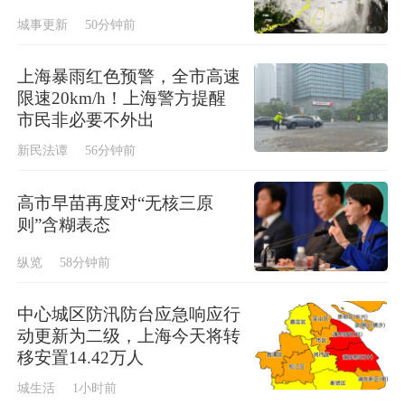
城事更新
50分钟前
上海暴雨红色预警，全市高速
限速20km/h！上海警方提醒
市民非必要不外出
新民法谭
56分钟前
高市早苗再度对“无核三原
则”含糊表态
纵览
58分钟前
中心城区防汛防台应急响应行
动更新为二级，上海今天将转
移安置14.42万人
城生活
1小时前