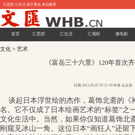
汇思想 汇生活 源于事实 来自眼界
首页
汇思想
汇生活
汇视听
微电影
文化
>
艺术
《富岳三十六景》120年首次
日期:2015-05-07 07:51:19 作者:云从容
谈起日本浮世绘的杰作，葛饰北斋的《
名。它不仅成了日本绘画艺术的“标签”之
文化生活中。当然，如果你仅知道葛饰北
刚窥见冰山一角。这位日本“画狂人”还留