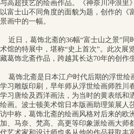
与高超技艺的绘画作品。《神奈川冲浪里》
以富士山不同角度的面貌为题，创作的《
景画中的一幅。
近日，葛饰北斋的36幅“富士山之景”
术馆的特展中，堪称“史上首次”。此次展览
藏葛饰北斋作品，跨越其长达70年的创作
葛饰北斋是日本江户时代后期的浮世绘画
学习雕版印刷，早年师从浮世绘画师胜川
学习唐绘及西洋画法，为当时的黄表纸和
绘画。波士顿美术馆日本版画助理策展人莎
访中称，葛饰北斋的绘画风格对后来的欧
加、马奈、梵高、高更等印象派绘画大师
代艺术家和设计师也多从他的作品获取丰