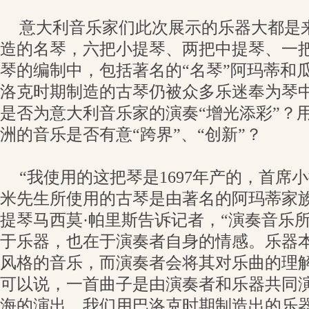
意大利音乐家们此次展示的乐器大都是
造的名琴，六把小提琴、两把中提琴、一
琴的编制中，包括著名的“名琴”阿玛蒂和
洛克时期制造的古琴仍被众多乐迷奉为琴
是否为意大利音乐家的演奏“增光添彩”？
洲的音乐是否有意“跨界”、“创新”？
“我使用的这把琴是1697年产的，首席
米先生所使用的古琴是由著名的阿玛蒂家族
提琴马西莫·帕里斯告诉记者，“演奏音乐
于乐器，也在于演奏者自身的情感。乐器
风格的音乐，而演奏者会将其对乐曲的理
可以说，一首曲子是由演奏者和乐器共同
海的演出，我们用巴洛克时期制造出的乐