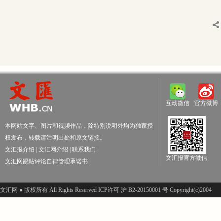
互动微信
官方微博
本网站文字、图片和视频作品，除特别说明外均为独家授
权发布，转载请注明出处和原文链接。
文汇报介绍
|
文汇网介绍
|
联系我们
文汇报官方微信
文汇网跟帖评论自律管理承诺书
文汇网 ● 版权所有 All Rights Reserved ICP许可 沪 B2-20150001 号 Copyright(c)2004