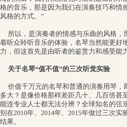
格的音乐，那是因为我们在演奏技巧和情
风格的方式。”
所以，是演奏者的情感与乐曲的风格，
着听众聆听音乐的体验，名琴当然能更好
力，但这首先是由听者的鉴赏力和感受能
关于名琴“值不值”的三次听觉实验
价值千万元的名琴和普通的演奏用琴，
多大？是像价格那样差距几十、几百倍甚
能连专业人士都无法分辨？全球知名的弦
别在2010年、2014年、2015年做过三
结果。