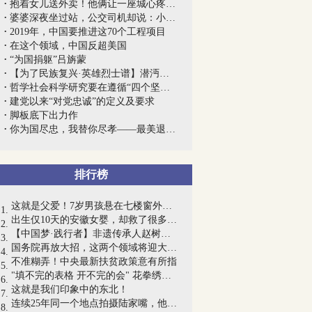
抱着女儿送外卖！他俩让一座城心疼，然后...
婆婆深夜坐过站，公交司机却说：小事一桩！
2019年，中国要推进这70个工程项目
在这个领域，中国反超美国
“为国捐躯”吕旃蒙
【为了民族复兴·英雄烈士谱】潜沔农运领...
哲学社会科学研究要在遵循“四个坚持”上...
建党以来“对党忠诚”的定义及要求
脚板底下出力作
你为国尽忠，我替你尽孝——最美退役军人...
排行榜
这就是父爱！7岁男孩悬在七楼窗外，爸爸...
出生仅10天的安徽女婴，却救了很多人！她...
【中国梦·践行者】非遗传承人赵树宪：匠...
国务院再放大招，这两个领域将迎大变化！...
不准糊弄！中央最新扶贫政策意有所指
"填不完的表格 开不完的会" 花拳绣腿少...
这就是我们印象中的东北！
连续25年同一个地点拍摄陆家嘴，他用8万...