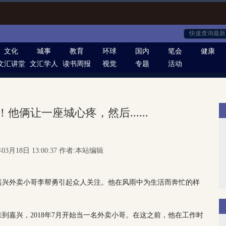
文化
城事
教育
环球
国内
笔会
健康
文汇讲堂
文汇学人
读书周报
视觉
专题
活动
他俩让一座城心疼，然后......
03月18日 13:00:37 作者:本站编辑
嘉兴外卖小哥李帮勇引起众人关注。他在风雨中为生活而奔忙的样
年来到嘉兴，2018年7月开始当一名外卖小哥。在这之前，他在工作时