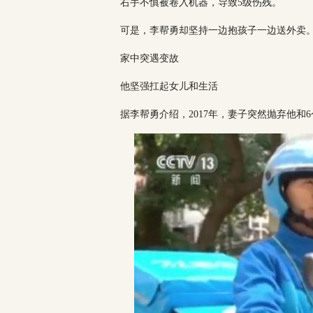
右手不慎被卷入机器，导致5级伤残。
可是，李帮勇却坚持一边抱孩子一边送外卖
家中突遇变故
他坚强扛起女儿和生活
据李帮勇介绍，2017年，妻子突然抛弃他