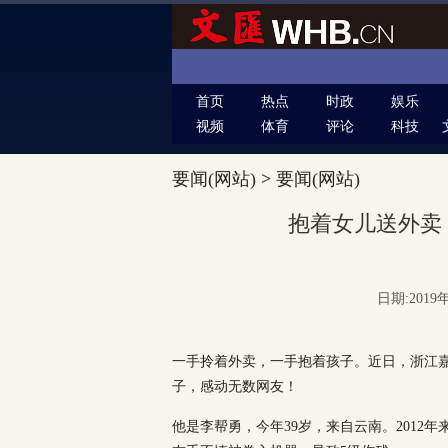
首页
热点
时政
娱乐
视频
体育
评论
科技
要闻(网站)
>
要闻(网站)
抱着女儿送外卖！
日期:2019年
一手拎着外卖，一手抱着孩子。近日，浙江
子，感动无数网友！
他是李帮勇，今年39岁，来自云南。2012