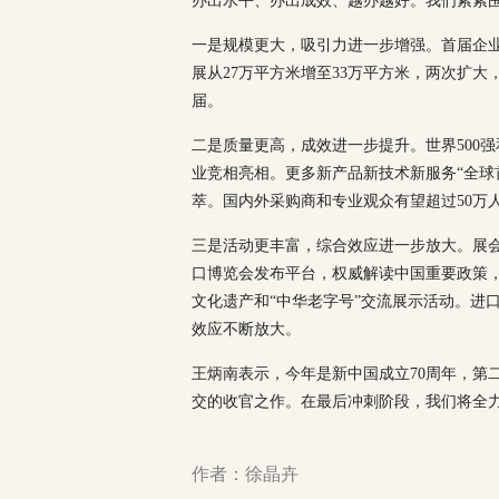
办出水平、办出成效、越办越好。我们紧紧
一是规模更大，吸引力进一步增强。首届企业
展从27万平方米增至33万平方米，两次扩
届。
二是质量更高，成效进一步提升。世界500
业竞相亮相。更多新产品新技术新服务“全球
萃。国内外采购商和专业观众有望超过50万
三是活动更丰富，综合效应进一步放大。展会
口博览会发布平台，权威解读中国重要政策，
文化遗产和“中华老字号”交流展示活动。进
效应不断放大。
王炳南表示，今年是新中国成立70周年，第
交的收官之作。在最后冲刺阶段，我们将全
作者：徐晶卉