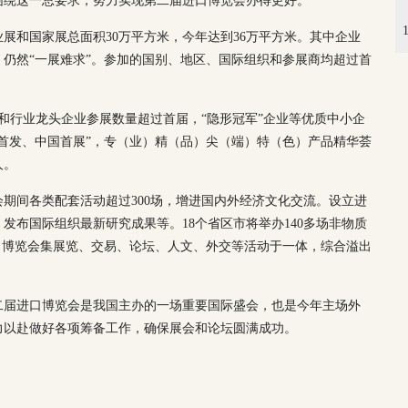
围绕这一总要求，努力实现第二届进口博览会办得更好。
展和国家展总面积30万平方米，今年达到36万平方米。其中企业
大，仍然“一展难求”。参加的国别、地区、国际组织和参展商均超过首
强和行业龙头企业参展数量超过首届，“隐形冠军”企业等优质中小企
首发、中国首展”，专（业）精（品）尖（端）特（色）产品精华荟
人。
期间各类配套活动超过300场，增进国内外经济文化交流。设立进
发布国际组织最新研究成果等。18个省区市将举办140多场非物质
口博览会集展览、交易、论坛、人文、外交等活动于一体，综合溢出
二届进口博览会是我国主办的一场重要国际盛会，也是今年主场外
力以赴做好各项筹备工作，确保展会和论坛圆满成功。