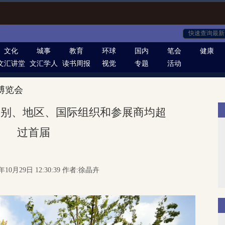
文化
城事
教育
环球
国内
笔会
健康
文汇讲堂
文汇学人
读书周报
视觉
专题
活动
博览会
国别、地区、国际组织和参展商均超
过首届
年10月29日 12:30:39 作者:徐晶卉