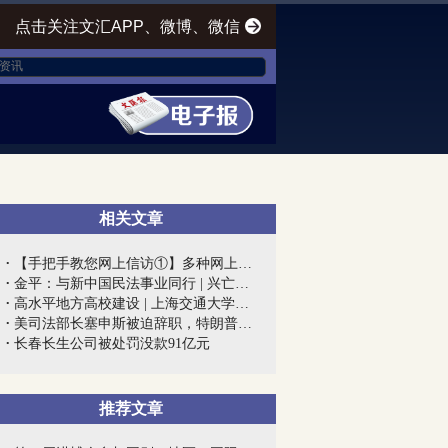
点击关注文汇APP、微博、微信
相关文章
【手把手教您网上信访①】多种网上信访渠...
金平：与新中国民法事业同行 | 兴亡匹夫...
高水平地方高校建设 | 上海交通大学医学...
美司法部长塞申斯被迫辞职，特朗普终向“...
长春长生公司被处罚没款91亿元
推荐文章