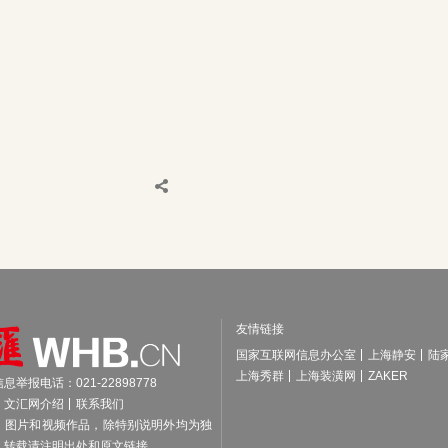
友情链接
国家互联网信息办公室
上海静安
陆
上海秀群
上海装潢网
ZAKER
举报电话：021-22898778
文汇网介绍
联系我们
、图片和视频作品，除特别说明外均为独
，转载请注明出处和原文链接。