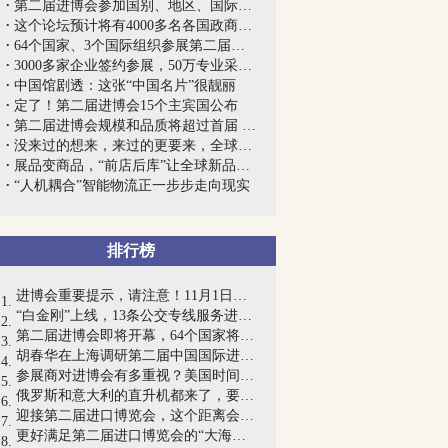
第二届进博会参加国别、地区、国际组织和...
这个论坛预计将有4000多名各国政商学界和...
64个国家、3个国际组织参展第二届进博会
3000多家企业签约参展，50万专业采购商和...
中国馆剧透：这张“中国名片”很靓丽
定了！第二届进博会15个主宾国公布
第二届进博会规模和品质将超过首届 展览...
没来过的想来，来过的更要来，全球各个角...
展品变商品，“前店后库”让全球新品更快...
“人机耦合”智能物流正一步步走向现实
排行榜
进博会重要提示，请注意！11月1日至10日...
“白金刚”上线，13条公交专线服务进博会
第二届进博会即将开幕，64个国家将参加国...
胡春华在上海调研第二届中国国际进口博览...
参展商对进博会有多重视？美国时间晚上10...
俄罗斯和意大利的直升机都来了，要在进博...
迎接第二届进口博览会，这个距离会场最近...
更好满足第二届进口博览会的“大海般”市...