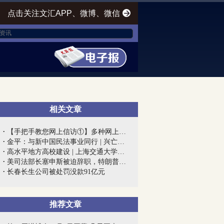
点击关注文汇APP、微博、微信
相关文章
【手把手教您网上信访①】多种网上信访渠...
金平：与新中国民法事业同行 | 兴亡匹夫...
高水平地方高校建设 | 上海交通大学医学...
美司法部长塞申斯被迫辞职，特朗普终向“...
长春长生公司被处罚没款91亿元
推荐文章