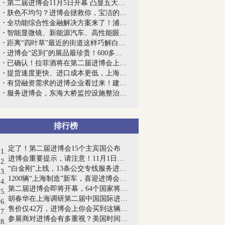
第二届进博会11月5日开幕 凸显五大亮点
肤色不均匀？进博会拯救你，宝洁的量产版...
全功能综合性金融解决方案来了！浦发银行...
智能显微镜、新能源汽车、高性能眼科设备...
距离“四叶草”最近的街道这样巧解白领午...
进博会“迟到”的展品最珍贵！600多斤蓝...
已确认！拉菲酒将在第二届进博会上提供试...
提货速度更快、进口成本更低，上海海关率...
有贷融资需求的进博企业看过来！建行首次...
服务进博会，东海大桥监控设施整治工程顺...
排行榜
定了！第二届进博会15个主宾国公布
进博会重要提示，请注意！11月1日至10日...
“白金刚”上线，13条公交专线服务进博会
1200辆“上海制造”新车，喜迎进博会海内...
第二届进博会即将开幕，64个国家将参加国...
胡春华在上海调研第二届中国国际进口博览...
售价仅42万，进博会上你会买到这辆6.2升...
参展商对进博会有多重视？美国时间晚上10...